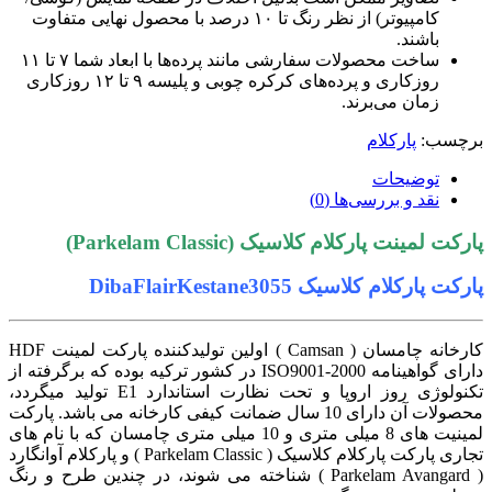
کامپیوتر) از نظر رنگ تا ۱۰ درصد با محصول نهایی متفاوت
باشند.
ساخت محصولات سفارشی مانند پرده‌ها با ابعاد شما ۷ تا ۱۱
روزکاری و پرده‌های کرکره چوبی و پلیسه ۹ تا ۱۲ روزکاری
زمان می‌برند.
رچسب:
پارکلام
توضیحات
نقد و بررسی‌ها (0)
ارکت لمینت پارکلام کلاسیک (Parkelam Classic)
ارکت پارکلام کلاسیک DibaFlairKestane3055
کارخانه چامسان ( Camsan ) اولین تولیدکننده پارکت لمینت HDF
دارای گواهینامه ISO9001-2000 در کشور ترکیه بوده که برگرفته از
تکنولوژی روز اروپا و تحت نظارت استاندارد E1 تولید میگردد،
محصولات آن دارای 10 سال ضمانت کیفی کارخانه می باشد. پارکت
لمینیت های 8 میلی متری و 10 میلی متری چامسان که با نام های
تجاری پارکت پارکلام کلاسیک ( Parkelam Classic ) و پارکلام آوانگارد
( Parkelam Avangard ) شناخته می شوند، در چندین طرح و رنگ