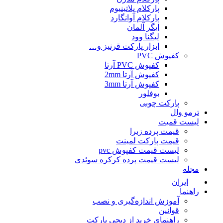
پارکلام پلاتینیوم
پارکلام آوانگارد
ایگر آلمان
لیگنا وود
ابزار پارکت قرنیز و…
کفپوش PVC
کفپوش PVC آرتا
کفپوش آرتا 2mm
کفپوش آرتا 3mm
بوفلور
پارکت چوبی
ترمو وال
لیست قمیت
قیمت پرده زبرا
قیمت پارکت لمینت
لیست قیمت کفپوش pvc
لیست قیمت پرده کرکره سوئدی
مجله
ایران
راهنما
آموزش اندازه‌گیری و نصب
قوانین
راهنمای خرید از دیجی پارکت