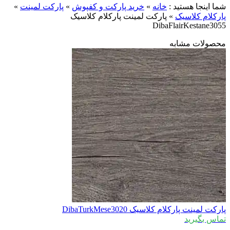
ما اینجا هستید :
خانه
»
خرید پارکت و کفپوش
»
پارکت لمینت
»
ارکلام کلاسیک
»
پارکت لمینت پارکلام کلاسیک
DibaFlairKestane305
حصولات مشابه
ارکت لمینت پارکلام کلاسیک DibaTurkMese3020
ماس بگیرید