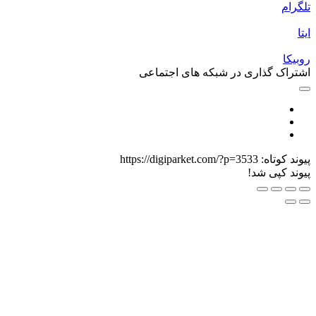
لگرام
یتا
وبیکا
شتراک گذاری در شبکه های اجتماعی
یوند کوتاه:
https://digiparket.com/?p=3533
یوند کپی شد!