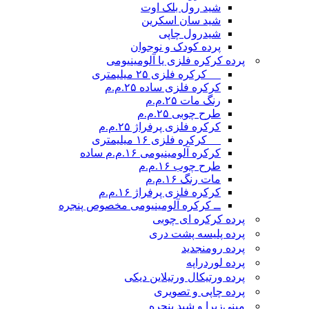
شید رول بلک اوت
شید سان اسکرین
شیدرول چاپی
پرده کودک و نوجوان
پرده کرکره فلزی یا آلومینیومی
__ کرکره فلزی ۲۵ میلیمتری
کرکره فلزی ساده ۲۵.م.م
رنگ مات ۲۵.م.م
طرح چوبی ۲۵.م.م
کرکره فلزی پرفراژ ۲۵.م.م
__ کرکره فلزی ۱۶ میلیمتری
کرکره آلومینیومی ۱۶.م.م ساده
طرح چوب ۱۶.م.م
مات رنگ ۱۶.م.م
کرکره فلزی پرفراژ ۱۶.م.م
ــ کرکره آلومینیومی مخصوص پنجره
پرده کرکره ای چوبی
پرده پلیسه پشت دری
پرده رومن
جدید
پرده لوردراپه
پرده ورتیکال ورتیلاین دیکی
پرده چاپی و تصویری
مینی‌زبرا و شید پنجره