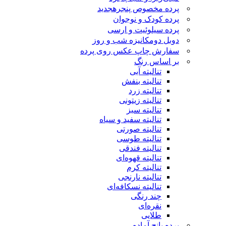
پرده مخصوص پنجره
جدید
پرده کودک و نوجوان
پرده سیلوئیت و ارسی
دوبل دومکانیزه شب و روز
سفارش چاپ عکس روی پرده
بر اساس رنگ
تنالیته آبی
تنالیته بنفش
تنالیته زرد
تنالیته زیتونی
تنالیته سبز
تنالیته سفید و سیاه
تنالیته صورتی
تنالیته طوسی
تنالیته فندقی
تنالیته قهوه‌ای
تنالیته کرم
تنالیته نارنجی
تنالیته نسکافه‌ای
چند رنگی
نقره‌ای
طلایی
پرده پانچ آماده