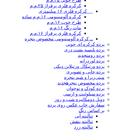
طرح چوبی ۲۵.م.م
کرکره فلزی پرفراژ ۲۵.م.م
__ کرکره فلزی ۱۶ میلیمتری
کرکره آلومینیومی ۱۶.م.م ساده
طرح چوب ۱۶.م.م
مات رنگ ۱۶.م.م
کرکره فلزی پرفراژ ۱۶.م.م
ــ کرکره آلومینیومی مخصوص پنجره
پرده کرکره ای چوبی
پرده پلیسه پشت دری
پرده رومن
جدید
پرده لوردراپه
پرده ورتیکال ورتیلاین دیکی
پرده چاپی و تصویری
مینی‌زبرا و شید پنجره
پرده مخصوص پنجره
جدید
پرده کودک و نوجوان
پرده سیلوئیت و ارسی
دوبل دومکانیزه شب و روز
سفارش چاپ عکس روی پرده
بر اساس رنگ
تنالیته آبی
تنالیته بنفش
تنالیته زرد