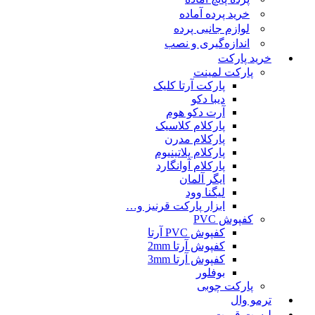
خرید پرده آماده
لوازم جانبی پرده
اندازه‌گیری و نصب
خرید پارکت
پارکت لمینت
پارکت آرتا کلیک
دیبا دکو
آرت دکو هوم
پارکلام کلاسیک
پارکلام مدرن
پارکلام پلاتینیوم
پارکلام آوانگارد
ایگر آلمان
لیگنا وود
ابزار پارکت قرنیز و…
کفپوش PVC
کفپوش PVC آرتا
کفپوش آرتا 2mm
کفپوش آرتا 3mm
بوفلور
پارکت چوبی
ترمو وال
لیست قمیت