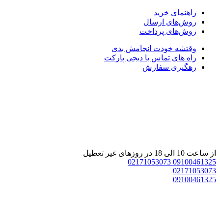
راهنمای خرید
روش‌های ارسال
روش‌های پرداخت
وقتشه خودت انجامش بدی
راه های تماس با دیجی پارکت
رهگیری سفارش
 ساعت 10 الی 18 در روزهای غیر تعطیل
02171053073
0910046132
0217105307
0910046132