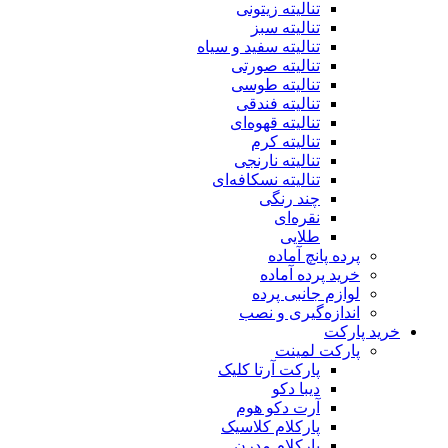
تنالیته زیتونی
تنالیته سبز
تنالیته سفید و سیاه
تنالیته صورتی
تنالیته طوسی
تنالیته فندقی
تنالیته قهوه‌ای
تنالیته کرم
تنالیته نارنجی
تنالیته نسکافه‌ای
چند رنگی
نقره‌ای
طلایی
پرده پانچ آماده
خرید پرده آماده
لوازم جانبی پرده
اندازه‌گیری و نصب
خرید پارکت
پارکت لمینت
پارکت آرتا کلیک
دیبا دکو
آرت دکو هوم
پارکلام کلاسیک
پارکلام مدرن