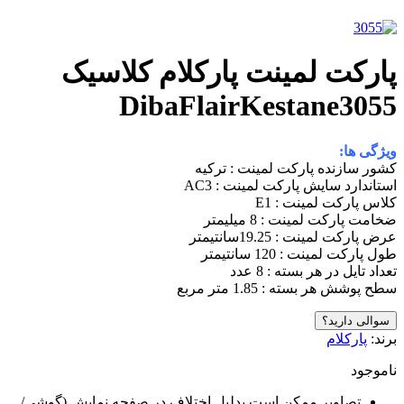
ارکت لمینت پارکلام کلاسیک
DibaFlairKestane305
یژگی ها:
شور سازنده پارکت لمینت : ترکیه
ستاندارد سایش پارکت لمینت : AC3
لاس پارکت لمینت : E1
خامت پارکت لمینت : 8 میلیمتر
رض پارکت لمینت : 19.25سانتیمتر
ول پارکت لمینت : 120 سانتیمتر
عداد تایل در هر بسته : 8 عدد
طح پوشش هر بسته : 1.85 متر مربع
سوالی دارید؟
رند:
پارکلام
اموجود
تصاویر ممکن است بدلیل اختلاف در صفحه نمایش (گوشی/