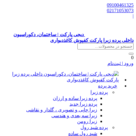
0910046132
0217105307
دیجی پارکت | ساختمان، دکوراسیون
اخلی پرده زبرا پارکت کفپوش کاغذدیواری
رود | ثبت‌نام
خرید پرده
پرده زبرا
پرده زبرا ساده و ارزان
پرده زبرا جدید
زبرا چاپی و تصویری ، گلدار و نقاشی
زبرا سه بعدی و هندسی
زبرا رومن
پرده شید رول
شید رول ساده