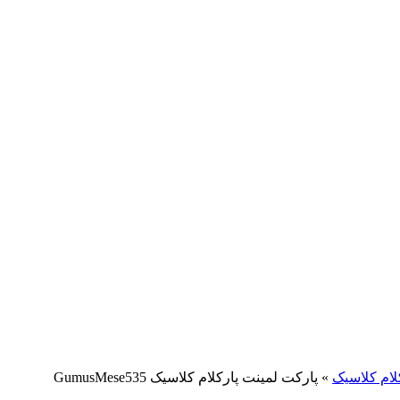
لام کلاسیک
»
پارکت لمینت پارکلام کلاسیک GumusMese535