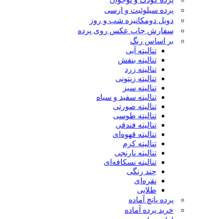
پرده سیلوئیت و ارسی
دوبل دومکانیزه شب و روز
سفارش چاپ عکس روی پرده
بر اساس رنگ
تنالیته آبی
تنالیته بنفش
تنالیته زرد
تنالیته زیتونی
تنالیته سبز
تنالیته سفید و سیاه
تنالیته صورتی
تنالیته طوسی
تنالیته فندقی
تنالیته قهوه‌ای
تنالیته کرم
تنالیته نارنجی
تنالیته نسکافه‌ای
چند رنگی
نقره‌ای
طلایی
پرده پانچ آماده
خرید پرده آماده