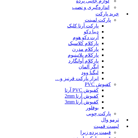
لوازم جانبی پرده
اندازه‌گیری و نصب
خرید پارکت
پارکت لمینت
پارکت آرتا کلیک
دیبا دکو
آرت دکو هوم
پارکلام کلاسیک
پارکلام مدرن
پارکلام پلاتینیوم
پارکلام آوانگارد
ایگر آلمان
لیگنا وود
ابزار پارکت قرنیز و…
کفپوش PVC
کفپوش PVC آرتا
کفپوش آرتا 2mm
کفپوش آرتا 3mm
بوفلور
پارکت چوبی
ترمو وال
لیست قمیت
قیمت پرده زبرا