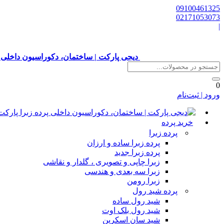
09100461325
02171053073
|
دیجی پارکت | ساختمان، دکوراسیون داخلی 
0
ورود | ثبت‌نام
خرید پرده
پرده زبرا
پرده زبرا ساده و ارزان
پرده زبرا جدید
زبرا چاپی و تصویری ، گلدار و نقاشی
زبرا سه بعدی و هندسی
زبرا رومن
پرده شید رول
شید رول ساده
شید رول بلک اوت
شید سان اسکرین