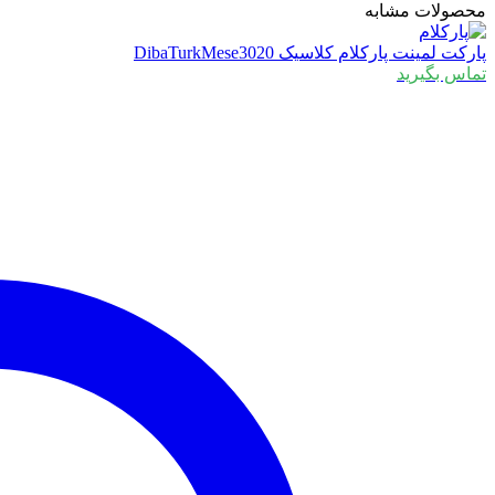
محصولات مشابه
پارکت لمینت پارکلام کلاسیک DibaTurkMese3020
تماس بگیرید