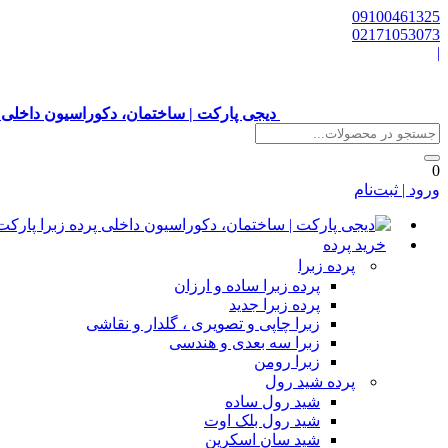
09100461325
02171053073
|
دیجی پارکت | ساختمان، دکوراسیون داخلی 
0
ورود | ثبت‌نام
خرید پرده
پرده زبرا
پرده زبرا ساده و ارزان
پرده زبرا جدید
زبرا چاپی و تصویری ، گلدار و نقاشی
زبرا سه بعدی و هندسی
زبرا رومن
پرده شید رول
شید رول ساده
شید رول بلک اوت
شید سان اسکرین