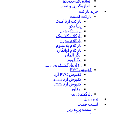
لوازم جانبی پرده
اندازه‌گیری و نصب
خرید پارکت
پارکت لمینت
پارکت آرتا کلیک
دیبا دکو
آرت دکو هوم
پارکلام کلاسیک
پارکلام مدرن
پارکلام پلاتینیوم
پارکلام آوانگارد
ایگر آلمان
لیگنا وود
ابزار پارکت قرنیز و…
کفپوش PVC
کفپوش PVC آرتا
کفپوش آرتا 2mm
کفپوش آرتا 3mm
بوفلور
پارکت چوبی
ترمو وال
لیست قمیت
قیمت پرده زبرا