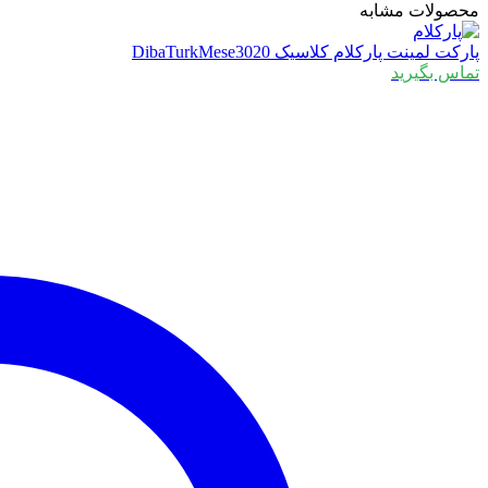
محصولات مشابه
پارکت لمینت پارکلام کلاسیک DibaTurkMese3020
تماس بگیرید