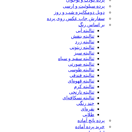
پرده سیلوئیت و ارسی
دوبل دومکانیزه شب و روز
سفارش چاپ عکس روی پرده
بر اساس رنگ
تنالیته آبی
تنالیته بنفش
تنالیته زرد
تنالیته زیتونی
تنالیته سبز
تنالیته سفید و سیاه
تنالیته صورتی
تنالیته طوسی
تنالیته فندقی
تنالیته قهوه‌ای
تنالیته کرم
تنالیته نارنجی
تنالیته نسکافه‌ای
چند رنگی
نقره‌ای
طلایی
پرده پانچ آماده
خرید پرده آماده