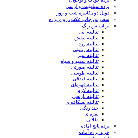
پرده سیلوئیت و ارسی
دوبل دومکانیزه شب و روز
سفارش چاپ عکس روی پرده
بر اساس رنگ
تنالیته آبی
تنالیته بنفش
تنالیته زرد
تنالیته زیتونی
تنالیته سبز
تنالیته سفید و سیاه
تنالیته صورتی
تنالیته طوسی
تنالیته فندقی
تنالیته قهوه‌ای
تنالیته کرم
تنالیته نارنجی
تنالیته نسکافه‌ای
چند رنگی
نقره‌ای
طلایی
پرده پانچ آماده
خرید پرده آماده