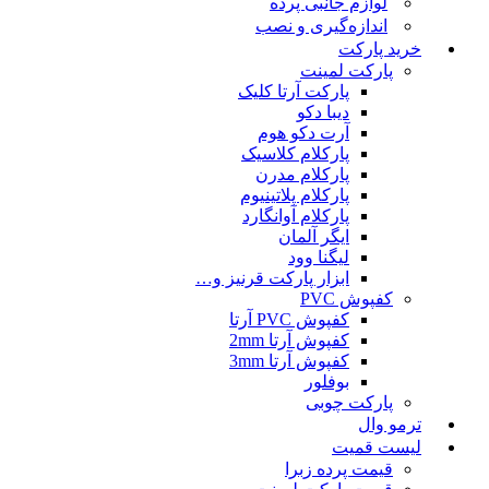
لوازم جانبی پرده
اندازه‌گیری و نصب
خرید پارکت
پارکت لمینت
پارکت آرتا کلیک
دیبا دکو
آرت دکو هوم
پارکلام کلاسیک
پارکلام مدرن
پارکلام پلاتینیوم
پارکلام آوانگارد
ایگر آلمان
لیگنا وود
ابزار پارکت قرنیز و…
کفپوش PVC
کفپوش PVC آرتا
کفپوش آرتا 2mm
کفپوش آرتا 3mm
بوفلور
پارکت چوبی
ترمو وال
لیست قمیت
قیمت پرده زبرا