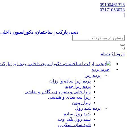
09100461325
02171053073
|
دیجی پارکت | ساختمان، دکوراسیون داخلی 
0
ورود | ثبت‌نام
خرید پرده
پرده زبرا
پرده زبرا ساده و ارزان
پرده زبرا جدید
زبرا چاپی و تصویری ، گلدار و نقاشی
زبرا سه بعدی و هندسی
زبرا رومن
پرده شید رول
شید رول ساده
شید رول بلک اوت
شید سان اسکرین