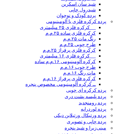
شید سان اسکرین
شیدرول چاپی
پرده کودک و نوجوان
پرده کرکره فلزی یا آلومینیومی
__ کرکره فلزی ۲۵ میلیمتری
کرکره فلزی ساده ۲۵.م.م
رنگ مات ۲۵.م.م
طرح چوبی ۲۵.م.م
کرکره فلزی پرفراژ ۲۵.م.م
__ کرکره فلزی ۱۶ میلیمتری
کرکره آلومینیومی ۱۶.م.م ساده
طرح چوب ۱۶.م.م
مات رنگ ۱۶.م.م
کرکره فلزی پرفراژ ۱۶.م.م
ــ کرکره آلومینیومی مخصوص پنجره
پرده کرکره ای چوبی
پرده پلیسه پشت دری
پرده رومن
جدید
پرده لوردراپه
پرده ورتیکال ورتیلاین دیکی
پرده چاپی و تصویری
مینی‌زبرا و شید پنجره