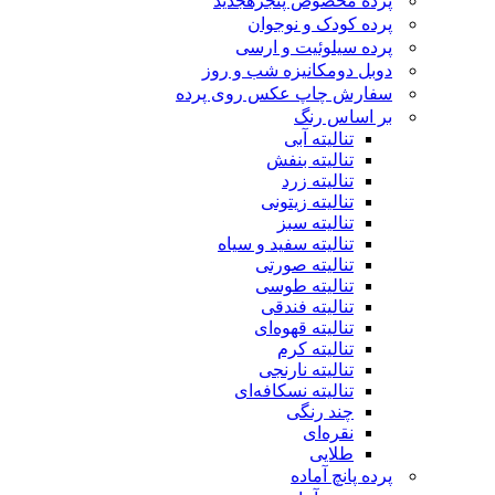
پرده مخصوص پنجره
جدید
پرده کودک و نوجوان
پرده سیلوئیت و ارسی
دوبل دومکانیزه شب و روز
سفارش چاپ عکس روی پرده
بر اساس رنگ
تنالیته آبی
تنالیته بنفش
تنالیته زرد
تنالیته زیتونی
تنالیته سبز
تنالیته سفید و سیاه
تنالیته صورتی
تنالیته طوسی
تنالیته فندقی
تنالیته قهوه‌ای
تنالیته کرم
تنالیته نارنجی
تنالیته نسکافه‌ای
چند رنگی
نقره‌ای
طلایی
پرده پانچ آماده