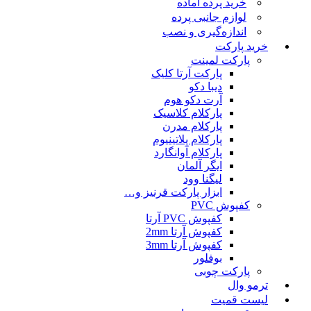
خرید پرده آماده
لوازم جانبی پرده
اندازه‌گیری و نصب
خرید پارکت
پارکت لمینت
پارکت آرتا کلیک
دیبا دکو
آرت دکو هوم
پارکلام کلاسیک
پارکلام مدرن
پارکلام پلاتینیوم
پارکلام آوانگارد
ایگر آلمان
لیگنا وود
ابزار پارکت قرنیز و…
کفپوش PVC
کفپوش PVC آرتا
کفپوش آرتا 2mm
کفپوش آرتا 3mm
بوفلور
پارکت چوبی
ترمو وال
لیست قمیت