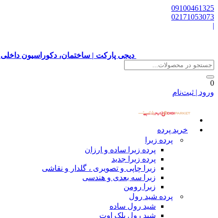
09100461325
02171053073
|
دیجی پارکت | ساختمان، دکوراسیون داخلی 
0
ورود | ثبت‌نام
خرید پرده
پرده زبرا
پرده زبرا ساده و ارزان
پرده زبرا جدید
زبرا چاپی و تصویری ، گلدار و نقاشی
زبرا سه بعدی و هندسی
زبرا رومن
پرده شید رول
شید رول ساده
شید رول بلک اوت