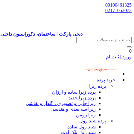
09100461325
02171053073
|
دیجی پارکت | ساختمان، دکوراسیون داخلی 
0
ورود | ثبت‌نام
خرید پرده
پرده زبرا
پرده زبرا ساده و ارزان
پرده زبرا جدید
زبرا چاپی و تصویری ، گلدار و نقاشی
زبرا سه بعدی و هندسی
زبرا رومن
پرده شید رول
شید رول ساده
شید رول بلک اوت