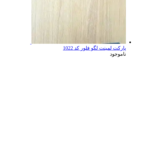
پارکت لمینت لگو فلور کد 1022
ناموجود