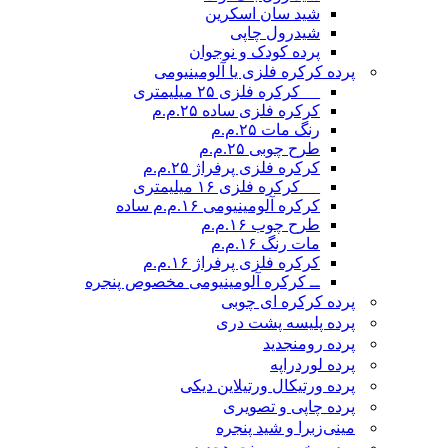
شید سان اسکرین
شیدرول چاپی
پرده کودک و نوجوان
پرده کرکره فلزی یا آلومینیومی
__ کرکره فلزی ۲۵ میلیمتری
کرکره فلزی ساده ۲۵.م.م
رنگ مات ۲۵.م.م
طرح چوبی ۲۵.م.م
کرکره فلزی پرفراژ ۲۵.م.م
__ کرکره فلزی ۱۶ میلیمتری
کرکره آلومینیومی ۱۶.م.م ساده
طرح چوب ۱۶.م.م
مات رنگ ۱۶.م.م
کرکره فلزی پرفراژ ۱۶.م.م
ــ کرکره آلومینیومی مخصوص پنجره
پرده کرکره ای چوبی
پرده پلیسه پشت دری
پرده رومن
جدید
پرده لوردراپه
پرده ورتیکال ورتیلاین دیکی
پرده چاپی و تصویری
مینی‌زبرا و شید پنجره