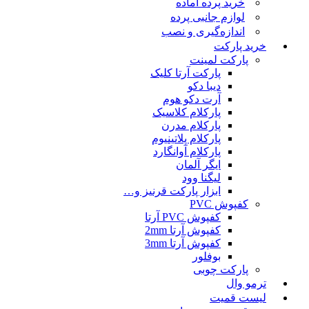
خرید پرده آماده
لوازم جانبی پرده
اندازه‌گیری و نصب
خرید پارکت
پارکت لمینت
پارکت آرتا کلیک
دیبا دکو
آرت دکو هوم
پارکلام کلاسیک
پارکلام مدرن
پارکلام پلاتینیوم
پارکلام آوانگارد
ایگر آلمان
لیگنا وود
ابزار پارکت قرنیز و…
کفپوش PVC
کفپوش PVC آرتا
کفپوش آرتا 2mm
کفپوش آرتا 3mm
بوفلور
پارکت چوبی
ترمو وال
لیست قمیت