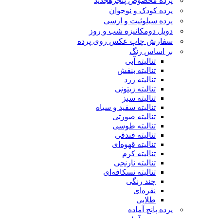
پرده مخصوص پنجره
جدید
پرده کودک و نوجوان
پرده سیلوئیت و ارسی
دوبل دومکانیزه شب و روز
سفارش چاپ عکس روی پرده
بر اساس رنگ
تنالیته آبی
تنالیته بنفش
تنالیته زرد
تنالیته زیتونی
تنالیته سبز
تنالیته سفید و سیاه
تنالیته صورتی
تنالیته طوسی
تنالیته فندقی
تنالیته قهوه‌ای
تنالیته کرم
تنالیته نارنجی
تنالیته نسکافه‌ای
چند رنگی
نقره‌ای
طلایی
پرده پانچ آماده