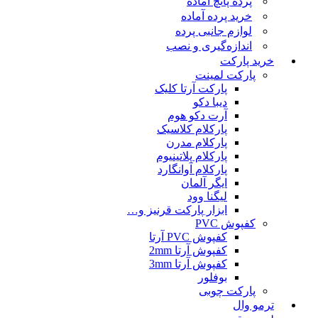
پرده پانچ آماده
خرید پرده آماده
لوازم جانبی پرده
اندازه‌گیری و نصب
خرید پارکت
پارکت لمینت
پارکت آرتا کلیک
دیبا دکو
آرت دکو هوم
پارکلام کلاسیک
پارکلام مدرن
پارکلام پلاتینیوم
پارکلام آوانگارد
ایگر آلمان
لیگنا وود
ابزار پارکت قرنیز و…
کفپوش PVC
کفپوش PVC آرتا
کفپوش آرتا 2mm
کفپوش آرتا 3mm
بوفلور
پارکت چوبی
ترمو وال