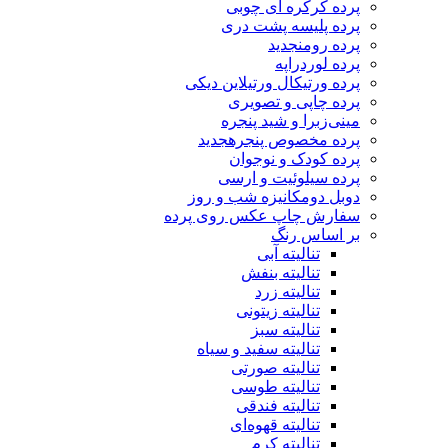
پرده کرکره ای چوبی
پرده پلیسه پشت دری
پرده رومن
جدید
پرده لوردراپه
پرده ورتیکال ورتیلاین دیکی
پرده چاپی و تصویری
مینی‌زبرا و شید پنجره
پرده مخصوص پنجره
جدید
پرده کودک و نوجوان
پرده سیلوئیت و ارسی
دوبل دومکانیزه شب و روز
سفارش چاپ عکس روی پرده
بر اساس رنگ
تنالیته آبی
تنالیته بنفش
تنالیته زرد
تنالیته زیتونی
تنالیته سبز
تنالیته سفید و سیاه
تنالیته صورتی
تنالیته طوسی
تنالیته فندقی
تنالیته قهوه‌ای
تنالیته کرم