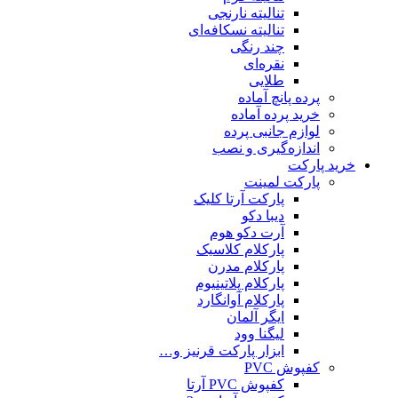
تنالیته نارنجی
تنالیته نسکافه‌ای
چند رنگی
نقره‌ای
طلایی
پرده پانچ آماده
خرید پرده آماده
لوازم جانبی پرده
اندازه‌گیری و نصب
خرید پارکت
پارکت لمینت
پارکت آرتا کلیک
دیبا دکو
آرت دکو هوم
پارکلام کلاسیک
پارکلام مدرن
پارکلام پلاتینیوم
پارکلام آوانگارد
ایگر آلمان
لیگنا وود
ابزار پارکت قرنیز و…
کفپوش PVC
کفپوش PVC آرتا