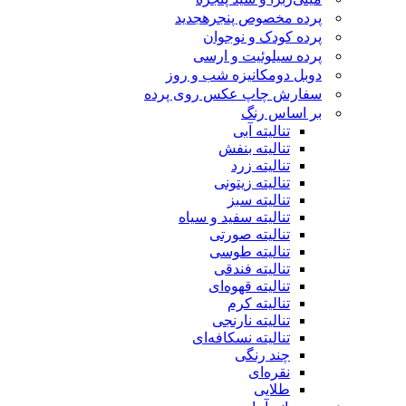
پرده مخصوص پنجره
جدید
پرده کودک و نوجوان
پرده سیلوئیت و ارسی
دوبل دومکانیزه شب و روز
سفارش چاپ عکس روی پرده
بر اساس رنگ
تنالیته آبی
تنالیته بنفش
تنالیته زرد
تنالیته زیتونی
تنالیته سبز
تنالیته سفید و سیاه
تنالیته صورتی
تنالیته طوسی
تنالیته فندقی
تنالیته قهوه‌ای
تنالیته کرم
تنالیته نارنجی
تنالیته نسکافه‌ای
چند رنگی
نقره‌ای
طلایی