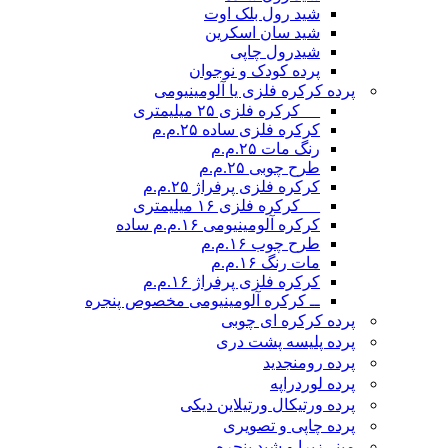
شید رول بلک اوت
شید سان اسکرین
شیدرول چاپی
پرده کودک و نوجوان
پرده کرکره فلزی یا آلومینیومی
__ کرکره فلزی ۲۵ میلیمتری
کرکره فلزی ساده ۲۵.م.م
رنگ مات ۲۵.م.م
طرح چوبی ۲۵.م.م
کرکره فلزی پرفراژ ۲۵.م.م
__ کرکره فلزی ۱۶ میلیمتری
کرکره آلومینیومی ۱۶.م.م ساده
طرح چوب ۱۶.م.م
مات رنگ ۱۶.م.م
کرکره فلزی پرفراژ ۱۶.م.م
ــ کرکره آلومینیومی مخصوص پنجره
پرده کرکره ای چوبی
پرده پلیسه پشت دری
پرده رومن
جدید
پرده لوردراپه
پرده ورتیکال ورتیلاین دیکی
پرده چاپی و تصویری
مینی‌زبرا و شید پنجره