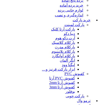
پرده پانچ آماده
خرید پرده آماده
لوازم جانبی پرده
اندازه‌گیری و نصب
خرید پارکت
پارکت لمینت
پارکت آرتا کلیک
دیبا دکو
آرت دکو هوم
پارکلام کلاسیک
پارکلام مدرن
پارکلام پلاتینیوم
پارکلام آوانگارد
ایگر آلمان
لیگنا وود
ابزار پارکت قرنیز و…
کفپوش PVC
کفپوش PVC آرتا
کفپوش آرتا 2mm
کفپوش آرتا 3mm
بوفلور
پارکت چوبی
ترمو وال