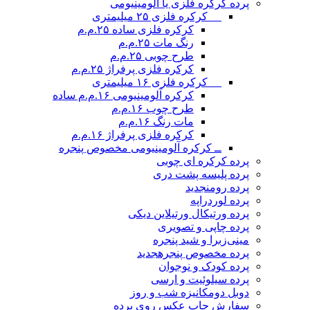
پرده کرکره فلزی یا آلومینیومی
__ کرکره فلزی ۲۵ میلیمتری
کرکره فلزی ساده ۲۵.م.م
رنگ مات ۲۵.م.م
طرح چوبی ۲۵.م.م
کرکره فلزی پرفراژ ۲۵.م.م
__ کرکره فلزی ۱۶ میلیمتری
کرکره آلومینیومی ۱۶.م.م ساده
طرح چوب ۱۶.م.م
مات رنگ ۱۶.م.م
کرکره فلزی پرفراژ ۱۶.م.م
ــ کرکره آلومینیومی مخصوص پنجره
پرده کرکره ای چوبی
پرده پلیسه پشت دری
پرده رومن
جدید
پرده لوردراپه
پرده ورتیکال ورتیلاین دیکی
پرده چاپی و تصویری
مینی‌زبرا و شید پنجره
پرده مخصوص پنجره
جدید
پرده کودک و نوجوان
پرده سیلوئیت و ارسی
دوبل دومکانیزه شب و روز
سفارش چاپ عکس روی پرده