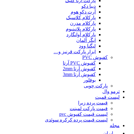
پارکت آرتا کلیک
دیبا دکو
آرت دکو هوم
پارکلام کلاسیک
پارکلام مدرن
پارکلام پلاتینیوم
پارکلام آوانگارد
ایگر آلمان
لیگنا وود
ابزار پارکت قرنیز و…
کفپوش PVC
کفپوش PVC آرتا
کفپوش آرتا 2mm
کفپوش آرتا 3mm
بوفلور
پارکت چوبی
ترمو وال
لیست قمیت
قیمت پرده زبرا
قیمت پارکت لمینت
لیست قیمت کفپوش pvc
لیست قیمت پرده کرکره سوئدی
مجله
ایران