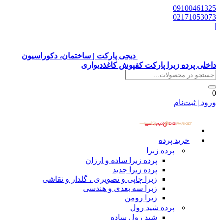
09100461325
02171053073
|
دیجی پارکت | ساختمان، دکوراسیون
داخلی پرده زبرا پارکت کفپوش کاغذدیواری
0
ورود | ثبت‌نام
خرید پرده
پرده زبرا
پرده زبرا ساده و ارزان
پرده زبرا جدید
زبرا چاپی و تصویری ، گلدار و نقاشی
زبرا سه بعدی و هندسی
زبرا رومن
پرده شید رول
شید رول ساده