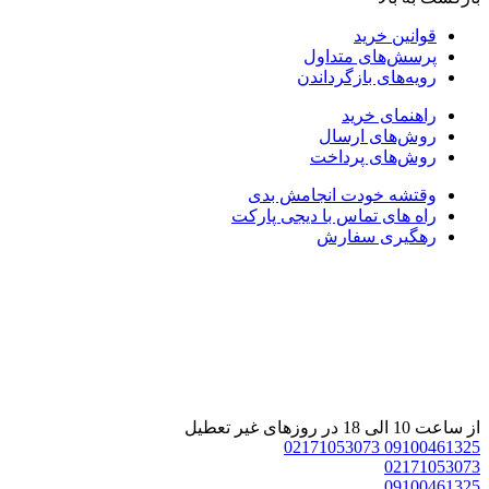
قوانین خرید
پرسش‌های متداول
رویه‌های بازگرداندن
راهنمای خرید
روش‌های ارسال
روش‌های پرداخت
وقتشه خودت انجامش بدی
راه های تماس با دیجی پارکت
رهگیری سفارش
از ساعت 10 الی 18 در روزهای غیر تعطیل
02171053073
09100461325
02171053073
09100461325