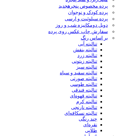
پرده مخصوص پنجره
جدید
پرده کودک و نوجوان
پرده سیلوئیت و ارسی
دوبل دومکانیزه شب و روز
سفارش چاپ عکس روی پرده
بر اساس رنگ
تنالیته آبی
تنالیته بنفش
تنالیته زرد
تنالیته زیتونی
تنالیته سبز
تنالیته سفید و سیاه
تنالیته صورتی
تنالیته طوسی
تنالیته فندقی
تنالیته قهوه‌ای
تنالیته کرم
تنالیته نارنجی
تنالیته نسکافه‌ای
چند رنگی
نقره‌ای
طلایی