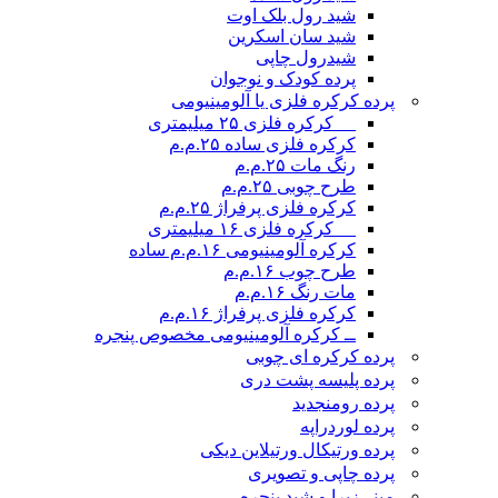
شید رول بلک اوت
شید سان اسکرین
شیدرول چاپی
پرده کودک و نوجوان
پرده کرکره فلزی یا آلومینیومی
__ کرکره فلزی ۲۵ میلیمتری
کرکره فلزی ساده ۲۵.م.م
رنگ مات ۲۵.م.م
طرح چوبی ۲۵.م.م
کرکره فلزی پرفراژ ۲۵.م.م
__ کرکره فلزی ۱۶ میلیمتری
کرکره آلومینیومی ۱۶.م.م ساده
طرح چوب ۱۶.م.م
مات رنگ ۱۶.م.م
کرکره فلزی پرفراژ ۱۶.م.م
ــ کرکره آلومینیومی مخصوص پنجره
پرده کرکره ای چوبی
پرده پلیسه پشت دری
پرده رومن
جدید
پرده لوردراپه
پرده ورتیکال ورتیلاین دیکی
پرده چاپی و تصویری
مینی‌زبرا و شید پنجره