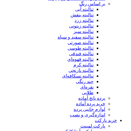
بر اساس رنگ
تنالیته آبی
تنالیته بنفش
تنالیته زرد
تنالیته زیتونی
تنالیته سبز
تنالیته سفید و سیاه
تنالیته صورتی
تنالیته طوسی
تنالیته فندقی
تنالیته قهوه‌ای
تنالیته کرم
تنالیته نارنجی
تنالیته نسکافه‌ای
چند رنگی
نقره‌ای
طلایی
پرده پانچ آماده
خرید پرده آماده
لوازم جانبی پرده
اندازه‌گیری و نصب
خرید پارکت
پارکت لمینت