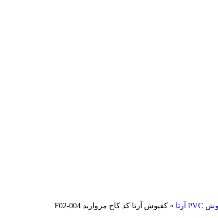
PV آرتا
»
کفپوش آرتا کد کاج مروارید F02-004