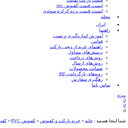
قیمت پارکت لمینت
لیست قیمت کفپوش pvc
لیست قیمت پرده کرکره سوئدی
مجله
ایران
راهنما
آموزش اندازه‌گیری و نصب
قوانین
راهنمای خرید از دیجی پارکت
پرسش‌های متداول
روش‌های پرداخت
روش‌های ارسال
ضمانت محصولات
رویه‌های بازگرداندن کالا
رهگیری سفارش
تماس باما
ویژه
0
0
0
شما اینجا هستید :
خانه
»
خرید پارکت و کفپوش
»
کفپوش PVC
»
کفپوش C