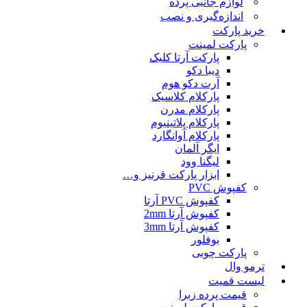
لوازم جانبی پرده
اندازه‌گیری و نصب
خرید پارکت
پارکت لمینت
پارکت آرتا کلیک
دیبا دکو
آرت دکو هوم
پارکلام کلاسیک
پارکلام مدرن
پارکلام پلاتینیوم
پارکلام آوانگارد
ایگر آلمان
لیگنا وود
ابزار پارکت قرنیز و…
کفپوش PVC
کفپوش PVC آرتا
کفپوش آرتا 2mm
کفپوش آرتا 3mm
بوفلور
پارکت چوبی
ترمو وال
لیست قمیت
قیمت پرده زبرا