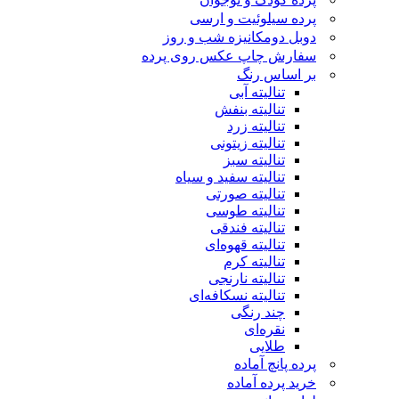
پرده سیلوئیت و ارسی
دوبل دومکانیزه شب و روز
سفارش چاپ عکس روی پرده
بر اساس رنگ
تنالیته آبی
تنالیته بنفش
تنالیته زرد
تنالیته زیتونی
تنالیته سبز
تنالیته سفید و سیاه
تنالیته صورتی
تنالیته طوسی
تنالیته فندقی
تنالیته قهوه‌ای
تنالیته کرم
تنالیته نارنجی
تنالیته نسکافه‌ای
چند رنگی
نقره‌ای
طلایی
پرده پانچ آماده
خرید پرده آماده