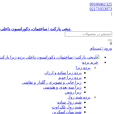
09100461325
02171053073
|
دیجی پارکت | ساختمان، دکوراسیون داخلی 
0
ورود | ثبت‌نام
خرید پرده
پرده زبرا
پرده زبرا ساده و ارزان
پرده زبرا جدید
زبرا چاپی و تصویری ، گلدار و نقاشی
زبرا سه بعدی و هندسی
زبرا رومن
پرده شید رول
شید رول ساده
شید رول بلک اوت
شید سان اسکرین