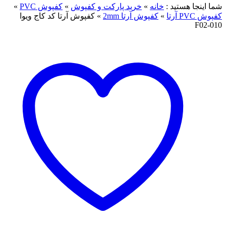
ما اینجا هستید :
خانه
»
خرید پارکت و کفپوش
»
کفپوش PVC
»
فپوش PVC آرتا
»
کفپوش آرتا 2mm
»
کفپوش آرتا کد کاج ویوا
F02-01