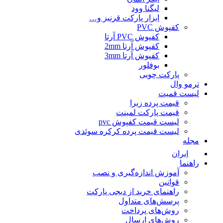
لیگنا وود
ابزار پارکت قرنیز و…
کفپوش PVC
کفپوش PVC آرتا
کفپوش آرتا 2mm
کفپوش آرتا 3mm
بوفلور
پارکت چوبی
ترمو وال
لیست قمیت
قیمت پرده زبرا
قیمت پارکت لمینت
لیست قیمت کفپوش pvc
لیست قیمت پرده کرکره سوئدی
مجله
ایران
راهنما
آموزش اندازه‌گیری و نصب
قوانین
راهنمای خرید از دیجی پارکت
پرسش‌های متداول
روش‌های پرداخت
روش‌های ارسال