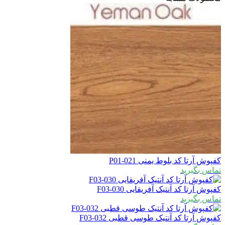
فپوش آرتا کد بلوط یمنی P01-021
ماس بگیرید
فپوش آرتا کد آنتیک آفریقایی F03-030
ماس بگیرید
فپوش آرتا کد آنتیک طوسی قطبی F03-032