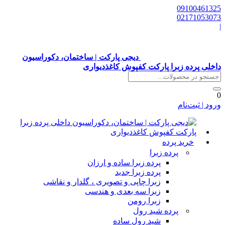
0910046132
0217105307
دیجی پارکت | ساختمان، دکوراسیون
اخلی پرده زبرا پارکت کفپوش کاغذدیواری
رود | ثبت‌نام
خرید پرده
پرده زبرا
پرده زبرا ساده و ارزان
پرده زبرا جدید
زبرا چاپی و تصویری ، گلدار و نقاشی
زبرا سه بعدی و هندسی
زبرا رومن
پرده شید رول
شید رول ساده