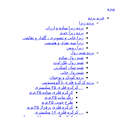
یژه
خرید پرده
پرده زبرا
پرده زبرا ساده و ارزان
پرده زبرا جدید
زبرا چاپی و تصویری ، گلدار و نقاشی
زبرا سه بعدی و هندسی
زبرا رومن
پرده شید رول
شید رول ساده
شید رول بلک اوت
شید سان اسکرین
شیدرول چاپی
پرده کودک و نوجوان
پرده کرکره فلزی یا آلومینیومی
__ کرکره فلزی ۲۵ میلیمتری
کرکره فلزی ساده ۲۵.م.م
رنگ مات ۲۵.م.م
طرح چوبی ۲۵.م.م
کرکره فلزی پرفراژ ۲۵.م.م
__ کرکره فلزی ۱۶ میلیمتری