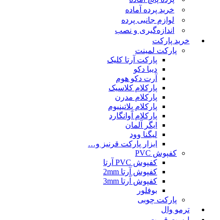
خرید پرده آماده
لوازم جانبی پرده
اندازه‌گیری و نصب
خرید پارکت
پارکت لمینت
پارکت آرتا کلیک
دیبا دکو
آرت دکو هوم
پارکلام کلاسیک
پارکلام مدرن
پارکلام پلاتینیوم
پارکلام آوانگارد
ایگر آلمان
لیگنا وود
ابزار پارکت قرنیز و…
کفپوش PVC
کفپوش PVC آرتا
کفپوش آرتا 2mm
کفپوش آرتا 3mm
بوفلور
پارکت چوبی
ترمو وال
لیست قمیت