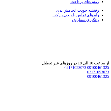
روش‌های پرداخت
وقتشه خودت انجامش بدی
راه های تماس با دیجی پارکت
رهگیری سفارش
 ساعت 10 الی 18 در روزهای غیر تعطیل
02171053073
0910046132
0217105307
0910046132