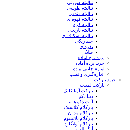
تنالیته صورتی
تنالیته طوسی
تنالیته فندقی
تنالیته قهوه‌ای
تنالیته کرم
تنالیته نارنجی
تنالیته نسکافه‌ای
چند رنگی
نقره‌ای
طلایی
پرده پانچ آماده
خرید پرده آماده
لوازم جانبی پرده
اندازه‌گیری و نصب
خرید پارکت
پارکت لمینت
پارکت آرتا کلیک
دیبا دکو
آرت دکو هوم
پارکلام کلاسیک
پارکلام مدرن
پارکلام پلاتینیوم
پارکلام آوانگارد
ایگر آلمان