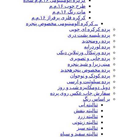
کرکره آلومینیومی ۱۶.م.م ساده
طرح چوب ۱۶.م.م
مات رنگ ۱۶.م.م
کرکره فلزی پرفراژ ۱۶.م.م
ــ کرکره آلومینیومی مخصوص پنجره
پرده کرکره ای چوبی
پرده پلیسه پشت دری
پرده رومن
جدید
پرده لوردراپه
پرده ورتیکال ورتیلاین دیکی
پرده چاپی و تصویری
مینی‌زبرا و شید پنجره
پرده مخصوص پنجره
جدید
پرده کودک و نوجوان
پرده سیلوئیت و ارسی
دوبل دومکانیزه شب و روز
سفارش چاپ عکس روی پرده
بر اساس رنگ
تنالیته آبی
تنالیته بنفش
تنالیته زرد
تنالیته زیتونی
تنالیته سبز
تنالیته سفید و سیاه