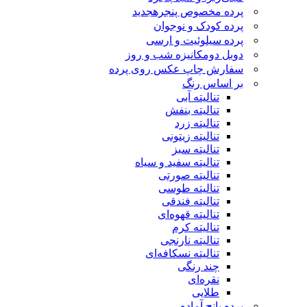
پرده مخصوص پنجره
جدید
پرده کودک و نوجوان
پرده سیلوئیت و ارسی
دوبل دومکانیزه شب و روز
سفارش چاپ عکس روی پرده
بر اساس رنگ
تنالیته آبی
تنالیته بنفش
تنالیته زرد
تنالیته زیتونی
تنالیته سبز
تنالیته سفید و سیاه
تنالیته صورتی
تنالیته طوسی
تنالیته فندقی
تنالیته قهوه‌ای
تنالیته کرم
تنالیته نارنجی
تنالیته نسکافه‌ای
چند رنگی
نقره‌ای
طلایی
پرده پانچ آماده