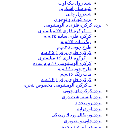
شید رول بلک اوت
شید سان اسکرین
شیدرول چاپی
پرده کودک و نوجوان
پرده کرکره فلزی یا آلومینیومی
__ کرکره فلزی ۲۵ میلیمتری
کرکره فلزی ساده ۲۵.م.م
رنگ مات ۲۵.م.م
طرح چوبی ۲۵.م.م
کرکره فلزی پرفراژ ۲۵.م.م
__ کرکره فلزی ۱۶ میلیمتری
کرکره آلومینیومی ۱۶.م.م ساده
طرح چوب ۱۶.م.م
مات رنگ ۱۶.م.م
کرکره فلزی پرفراژ ۱۶.م.م
ــ کرکره آلومینیومی مخصوص پنجره
پرده کرکره ای چوبی
پرده پلیسه پشت دری
پرده رومن
جدید
پرده لوردراپه
پرده ورتیکال ورتیلاین دیکی
پرده چاپی و تصویری
مینی‌زبرا و شید پنجره