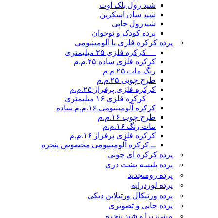
شید رول بلک اوت
شید سان اسکرین
شیدرول چاپی
پرده کودک و نوجوان
پرده کرکره فلزی یا آلومینیومی
__ کرکره فلزی ۲۵ میلیمتری
کرکره فلزی ساده ۲۵.م.م
رنگ مات ۲۵.م.م
طرح چوبی ۲۵.م.م
کرکره فلزی پرفراژ ۲۵.م.م
__ کرکره فلزی ۱۶ میلیمتری
کرکره آلومینیومی ۱۶.م.م ساده
طرح چوب ۱۶.م.م
مات رنگ ۱۶.م.م
کرکره فلزی پرفراژ ۱۶.م.م
ــ کرکره آلومینیومی مخصوص پنجره
پرده کرکره ای چوبی
پرده پلیسه پشت دری
پرده رومن
جدید
پرده لوردراپه
پرده ورتیکال ورتیلاین دیکی
پرده چاپی و تصویری
مینی‌زبرا و شید پنجره