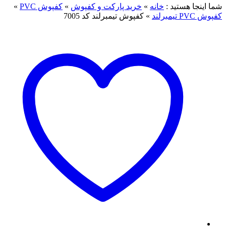
ما اینجا هستید :
خانه
»
خرید پارکت و کفپوش
»
کفپوش PVC
»
فپوش PVC تیمبرلند
»
کفپوش تیمبرلند کد 7005