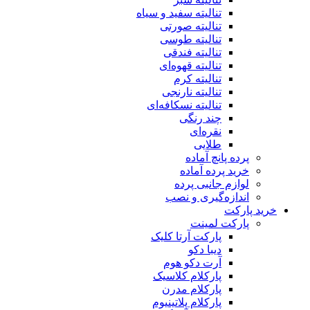
تنالیته سفید و سیاه
تنالیته صورتی
تنالیته طوسی
تنالیته فندقی
تنالیته قهوه‌ای
تنالیته کرم
تنالیته نارنجی
تنالیته نسکافه‌ای
چند رنگی
نقره‌ای
طلایی
پرده پانچ آماده
خرید پرده آماده
لوازم جانبی پرده
اندازه‌گیری و نصب
خرید پارکت
پارکت لمینت
پارکت آرتا کلیک
دیبا دکو
آرت دکو هوم
پارکلام کلاسیک
پارکلام مدرن
پارکلام پلاتینیوم