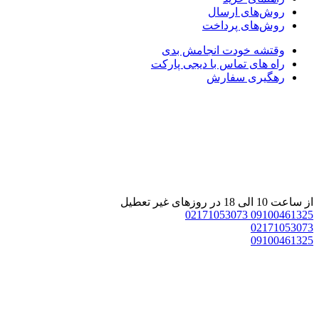
روش‌های ارسال
روش‌های پرداخت
وقتشه خودت انجامش بدی
راه های تماس با دیجی پارکت
رهگیری سفارش
 ساعت 10 الی 18 در روزهای غیر تعطیل
02171053073
0910046132
0217105307
0910046132