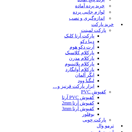
خرید پرده آماده
لوازم جانبی پرده
اندازه‌گیری و نصب
خرید پارکت
پارکت لمینت
پارکت آرتا کلیک
دیبا دکو
آرت دکو هوم
پارکلام کلاسیک
پارکلام مدرن
پارکلام پلاتینیوم
پارکلام آوانگارد
ایگر آلمان
لیگنا وود
ابزار پارکت قرنیز و…
کفپوش PVC
کفپوش PVC آرتا
کفپوش آرتا 2mm
کفپوش آرتا 3mm
بوفلور
پارکت چوبی
ترمو وال
لیست قمیت