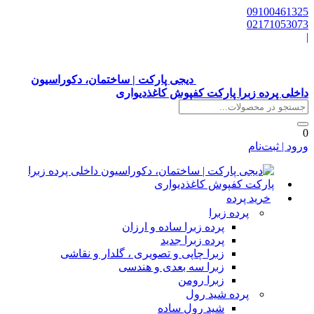
0910046132
0217105307
دیجی پارکت | ساختمان، دکوراسیون
اخلی پرده زبرا پارکت کفپوش کاغذدیواری
رود | ثبت‌نام
خرید پرده
پرده زبرا
پرده زبرا ساده و ارزان
پرده زبرا جدید
زبرا چاپی و تصویری ، گلدار و نقاشی
زبرا سه بعدی و هندسی
زبرا رومن
پرده شید رول
شید رول ساده