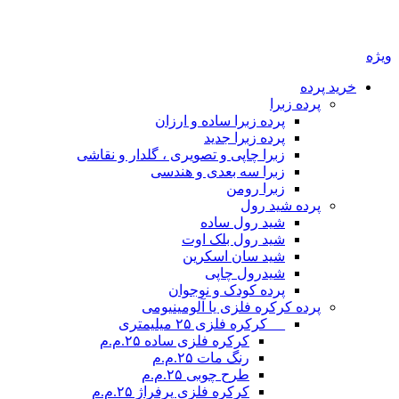
یژه
خرید پرده
پرده زبرا
پرده زبرا ساده و ارزان
پرده زبرا جدید
زبرا چاپی و تصویری ، گلدار و نقاشی
زبرا سه بعدی و هندسی
زبرا رومن
پرده شید رول
شید رول ساده
شید رول بلک اوت
شید سان اسکرین
شیدرول چاپی
پرده کودک و نوجوان
پرده کرکره فلزی یا آلومینیومی
__ کرکره فلزی ۲۵ میلیمتری
کرکره فلزی ساده ۲۵.م.م
رنگ مات ۲۵.م.م
طرح چوبی ۲۵.م.م
کرکره فلزی پرفراژ ۲۵.م.م