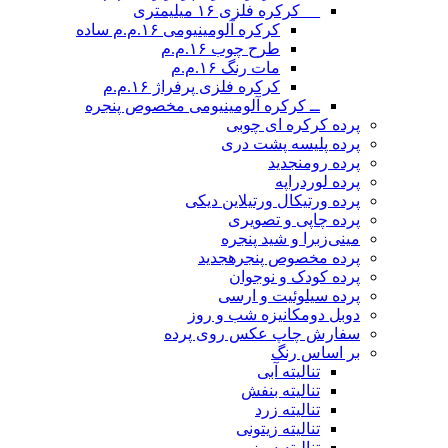
__ کرکره فلزی ۱۶ میلیمتری
کرکره آلومینیومی ۱۶.م.م ساده
طرح چوب ۱۶.م.م
مات رنگ ۱۶.م.م
کرکره فلزی پرفراژ ۱۶.م.م
ــ کرکره آلومینیومی مخصوص پنجره
پرده کرکره ای چوبی
پرده پلیسه پشت دری
پرده رومن
جدید
پرده لوردراپه
پرده ورتیکال ورتیلاین دیکی
پرده چاپی و تصویری
مینی‌زبرا و شید پنجره
پرده مخصوص پنجره
جدید
پرده کودک و نوجوان
پرده سیلوئیت و ارسی
دوبل دومکانیزه شب و روز
سفارش چاپ عکس روی پرده
بر اساس رنگ
تنالیته آبی
تنالیته بنفش
تنالیته زرد
تنالیته زیتونی
تنالیته سبز