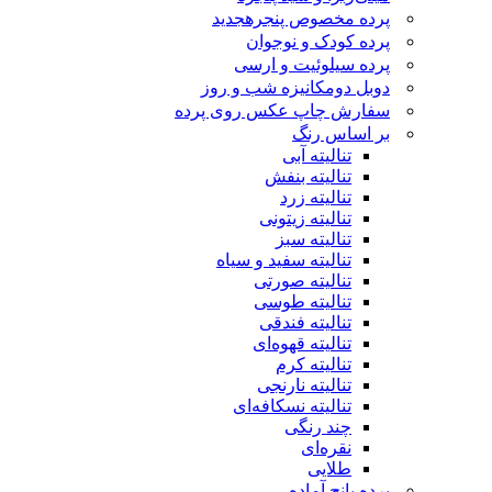
پرده مخصوص پنجره
جدید
پرده کودک و نوجوان
پرده سیلوئیت و ارسی
دوبل دومکانیزه شب و روز
سفارش چاپ عکس روی پرده
بر اساس رنگ
تنالیته آبی
تنالیته بنفش
تنالیته زرد
تنالیته زیتونی
تنالیته سبز
تنالیته سفید و سیاه
تنالیته صورتی
تنالیته طوسی
تنالیته فندقی
تنالیته قهوه‌ای
تنالیته کرم
تنالیته نارنجی
تنالیته نسکافه‌ای
چند رنگی
نقره‌ای
طلایی
پرده پانچ آماده