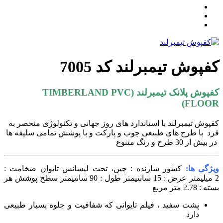
فپوش تیمبرلند کد 7005
کفپوش پلانک تیمبرلند (TIMBERLAND PVC
FLOOR
فپوش تیمبرلند با استاندارد های روز جهانی و تکنولوژی منحصر به
رد با طرح های طبیعی چوب و پارکت و با پوشش تمامی سلیقه ها
ر بیش از 30 طرح و رنگ متنوع
یژگی ها:
کشور سازنده : چین، تحت لیسانس تایوان
ضخامت :
یلیمتر
عرض : 15 سانتیمتر
طول : 90 سانتیمتر
سطح پوشش هر
سته : 2.78 متر مربع
پشت سفید ، فیلم تایوانی که شفافیت و جلوه بسیار طبیعی
دارد