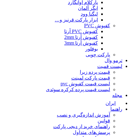
پارکلام آوانگارد
ایگر آلمان
لیگنا وود
ابزار پارکت قرنیز و…
کفپوش PVC
کفپوش PVC آرتا
کفپوش آرتا 2mm
کفپوش آرتا 3mm
بوفلور
پارکت چوبی
ترمو وال
لیست قمیت
قیمت پرده زبرا
قیمت پارکت لمینت
لیست قیمت کفپوش pvc
لیست قیمت پرده کرکره سوئدی
مجله
ایران
راهنما
آموزش اندازه‌گیری و نصب
قوانین
راهنمای خرید از دیجی پارکت
پرسش‌های متداول