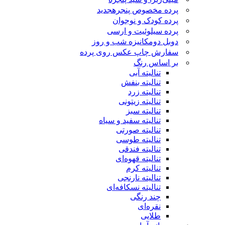
پرده مخصوص پنجره
جدید
پرده کودک و نوجوان
پرده سیلوئیت و ارسی
دوبل دومکانیزه شب و روز
سفارش چاپ عکس روی پرده
بر اساس رنگ
تنالیته آبی
تنالیته بنفش
تنالیته زرد
تنالیته زیتونی
تنالیته سبز
تنالیته سفید و سیاه
تنالیته صورتی
تنالیته طوسی
تنالیته فندقی
تنالیته قهوه‌ای
تنالیته کرم
تنالیته نارنجی
تنالیته نسکافه‌ای
چند رنگی
نقره‌ای
طلایی