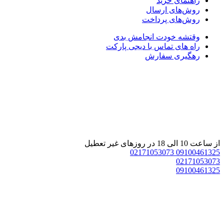
راهنمای خرید
روش‌های ارسال
روش‌های پرداخت
وقتشه خودت انجامش بدی
راه های تماس با دیجی پارکت
رهگیری سفارش
از ساعت 10 الی 18 در روزهای غیر تعطیل
02171053073
09100461325
02171053073
09100461325