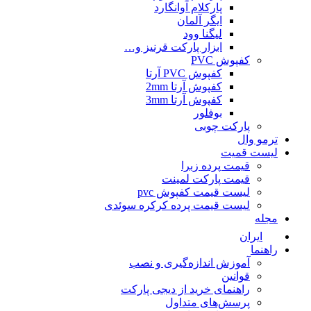
پارکلام آوانگارد
ایگر آلمان
لیگنا وود
ابزار پارکت قرنیز و…
کفپوش PVC
کفپوش PVC آرتا
کفپوش آرتا 2mm
کفپوش آرتا 3mm
بوفلور
پارکت چوبی
ترمو وال
لیست قمیت
قیمت پرده زبرا
قیمت پارکت لمینت
لیست قیمت کفپوش pvc
لیست قیمت پرده کرکره سوئدی
مجله
ایران
راهنما
آموزش اندازه‌گیری و نصب
قوانین
راهنمای خرید از دیجی پارکت
پرسش‌های متداول