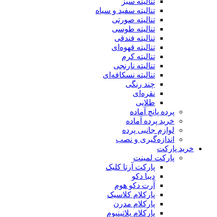
تنالیته سبز
تنالیته سفید و سیاه
تنالیته صورتی
تنالیته طوسی
تنالیته فندقی
تنالیته قهوه‌ای
تنالیته کرم
تنالیته نارنجی
تنالیته نسکافه‌ای
چند رنگی
نقره‌ای
طلایی
پرده پانچ آماده
خرید پرده آماده
لوازم جانبی پرده
اندازه‌گیری و نصب
خرید پارکت
پارکت لمینت
پارکت آرتا کلیک
دیبا دکو
آرت دکو هوم
پارکلام کلاسیک
پارکلام مدرن
پارکلام پلاتینیوم