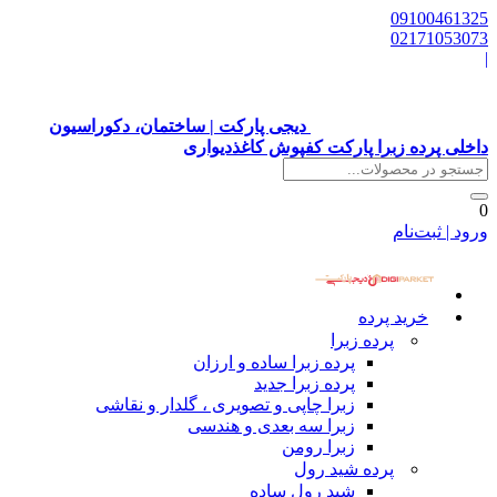
09100461325
02171053073
|
دیجی پارکت | ساختمان، دکوراسیون
داخلی پرده زبرا پارکت کفپوش کاغذدیواری
0
ورود | ثبت‌نام
خرید پرده
پرده زبرا
پرده زبرا ساده و ارزان
پرده زبرا جدید
زبرا چاپی و تصویری ، گلدار و نقاشی
زبرا سه بعدی و هندسی
زبرا رومن
پرده شید رول
شید رول ساده