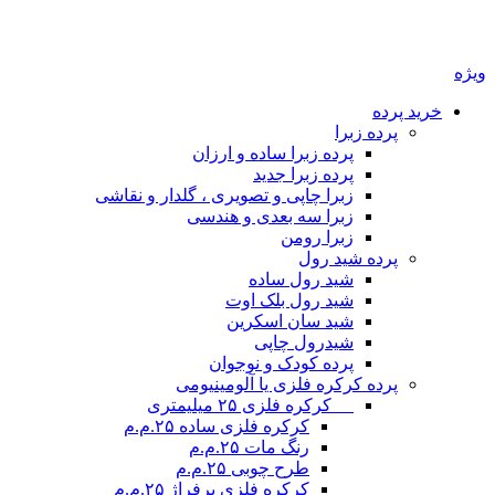
ویژه
خرید پرده
پرده زبرا
پرده زبرا ساده و ارزان
پرده زبرا جدید
زبرا چاپی و تصویری ، گلدار و نقاشی
زبرا سه بعدی و هندسی
زبرا رومن
پرده شید رول
شید رول ساده
شید رول بلک اوت
شید سان اسکرین
شیدرول چاپی
پرده کودک و نوجوان
پرده کرکره فلزی یا آلومینیومی
__ کرکره فلزی ۲۵ میلیمتری
کرکره فلزی ساده ۲۵.م.م
رنگ مات ۲۵.م.م
طرح چوبی ۲۵.م.م
کرکره فلزی پرفراژ ۲۵.م.م