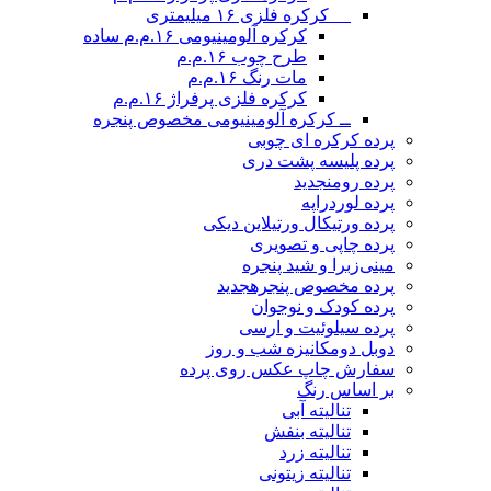
__ کرکره فلزی ۱۶ میلیمتری
کرکره آلومینیومی ۱۶.م.م ساده
طرح چوب ۱۶.م.م
مات رنگ ۱۶.م.م
کرکره فلزی پرفراژ ۱۶.م.م
ــ کرکره آلومینیومی مخصوص پنجره
پرده کرکره ای چوبی
پرده پلیسه پشت دری
پرده رومن
جدید
پرده لوردراپه
پرده ورتیکال ورتیلاین دیکی
پرده چاپی و تصویری
مینی‌زبرا و شید پنجره
پرده مخصوص پنجره
جدید
پرده کودک و نوجوان
پرده سیلوئیت و ارسی
دوبل دومکانیزه شب و روز
سفارش چاپ عکس روی پرده
بر اساس رنگ
تنالیته آبی
تنالیته بنفش
تنالیته زرد
تنالیته زیتونی