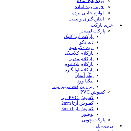
پرده پانچ آماده
خرید پرده آماده
لوازم جانبی پرده
اندازه‌گیری و نصب
خرید پارکت
پارکت لمینت
پارکت آرتا کلیک
دیبا دکو
آرت دکو هوم
پارکلام کلاسیک
پارکلام مدرن
پارکلام پلاتینیوم
پارکلام آوانگارد
ایگر آلمان
لیگنا وود
ابزار پارکت قرنیز و…
کفپوش PVC
کفپوش PVC آرتا
کفپوش آرتا 2mm
کفپوش آرتا 3mm
بوفلور
پارکت چوبی
ترمو وال