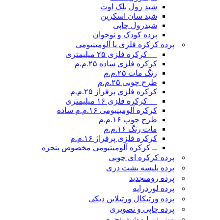
شید رول بلک اوت
شید سان اسکرین
شیدرول چاپی
پرده کودک و نوجوان
پرده کرکره فلزی یا آلومینیومی
__ کرکره فلزی ۲۵ میلیمتری
کرکره فلزی ساده ۲۵.م.م
رنگ مات ۲۵.م.م
طرح چوبی ۲۵.م.م
کرکره فلزی پرفراژ ۲۵.م.م
__ کرکره فلزی ۱۶ میلیمتری
کرکره آلومینیومی ۱۶.م.م ساده
طرح چوب ۱۶.م.م
مات رنگ ۱۶.م.م
کرکره فلزی پرفراژ ۱۶.م.م
ــ کرکره آلومینیومی مخصوص پنجره
پرده کرکره ای چوبی
پرده پلیسه پشت دری
پرده رومن
جدید
پرده لوردراپه
پرده ورتیکال ورتیلاین دیکی
پرده چاپی و تصویری
مینی‌زبرا و شید پنجره