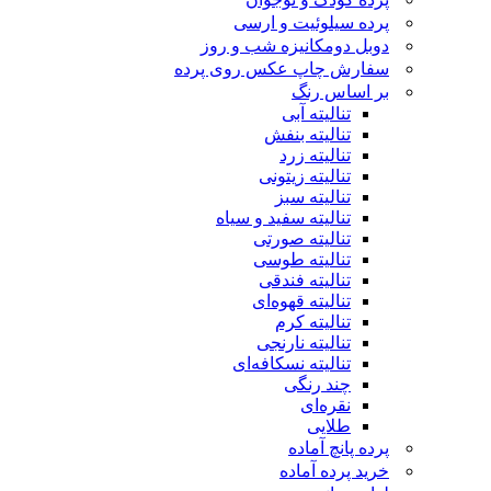
پرده سیلوئیت و ارسی
دوبل دومکانیزه شب و روز
سفارش چاپ عکس روی پرده
بر اساس رنگ
تنالیته آبی
تنالیته بنفش
تنالیته زرد
تنالیته زیتونی
تنالیته سبز
تنالیته سفید و سیاه
تنالیته صورتی
تنالیته طوسی
تنالیته فندقی
تنالیته قهوه‌ای
تنالیته کرم
تنالیته نارنجی
تنالیته نسکافه‌ای
چند رنگی
نقره‌ای
طلایی
پرده پانچ آماده
خرید پرده آماده