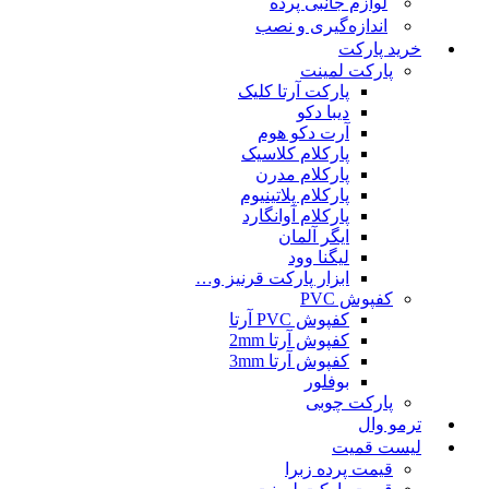
لوازم جانبی پرده
اندازه‌گیری و نصب
خرید پارکت
پارکت لمینت
پارکت آرتا کلیک
دیبا دکو
آرت دکو هوم
پارکلام کلاسیک
پارکلام مدرن
پارکلام پلاتینیوم
پارکلام آوانگارد
ایگر آلمان
لیگنا وود
ابزار پارکت قرنیز و…
کفپوش PVC
کفپوش PVC آرتا
کفپوش آرتا 2mm
کفپوش آرتا 3mm
بوفلور
پارکت چوبی
ترمو وال
لیست قمیت
قیمت پرده زبرا