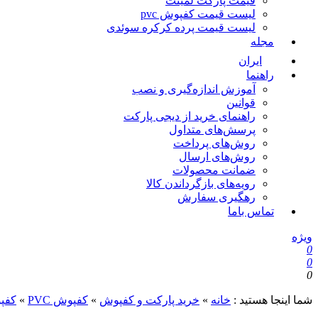
قیمت پارکت لمینت
لیست قیمت کفپوش pvc
لیست قیمت پرده کرکره سوئدی
مجله
ایران
راهنما
آموزش اندازه‌گیری و نصب
قوانین
راهنمای خرید از دیجی پارکت
پرسش‌های متداول
روش‌های پرداخت
روش‌های ارسال
ضمانت محصولات
رویه‌های بازگرداندن کالا
رهگیری سفارش
تماس باما
ویژه
0
0
0
شما اینجا هستید :
خانه
»
خرید پارکت و کفپوش
»
کفپوش PVC
»
کفپوش VC