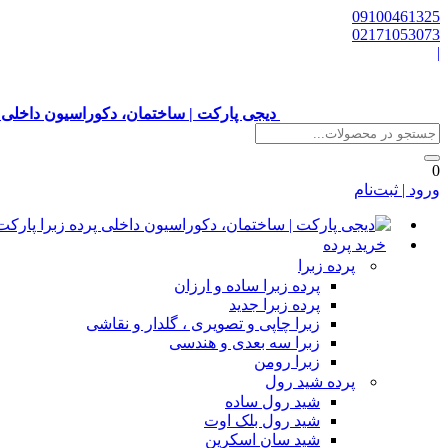
09100461325
02171053073
|
دیجی پارکت | ساختمان، دکوراسیون داخلی 
0
ورود | ثبت‌نام
خرید پرده
پرده زبرا
پرده زبرا ساده و ارزان
پرده زبرا جدید
زبرا چاپی و تصویری ، گلدار و نقاشی
زبرا سه بعدی و هندسی
زبرا رومن
پرده شید رول
شید رول ساده
شید رول بلک اوت
شید سان اسکرین