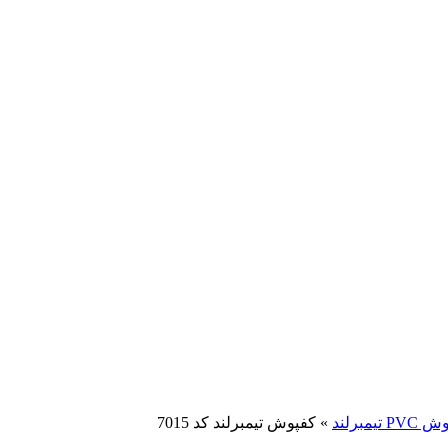
P تیمبرلند
»
کفپوش تیمبرلند کد 7015