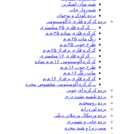
شید سان اسکرین
شیدرول چاپی
پرده کودک و نوجوان
پرده کرکره فلزی یا آلومینیومی
__ کرکره فلزی ۲۵ میلیمتری
کرکره فلزی ساده ۲۵.م.م
رنگ مات ۲۵.م.م
طرح چوبی ۲۵.م.م
کرکره فلزی پرفراژ ۲۵.م.م
__ کرکره فلزی ۱۶ میلیمتری
کرکره آلومینیومی ۱۶.م.م ساده
طرح چوب ۱۶.م.م
مات رنگ ۱۶.م.م
کرکره فلزی پرفراژ ۱۶.م.م
ــ کرکره آلومینیومی مخصوص پنجره
پرده کرکره ای چوبی
پرده پلیسه پشت دری
پرده رومن
جدید
پرده لوردراپه
پرده ورتیکال ورتیلاین دیکی
پرده چاپی و تصویری
مینی‌زبرا و شید پنجره