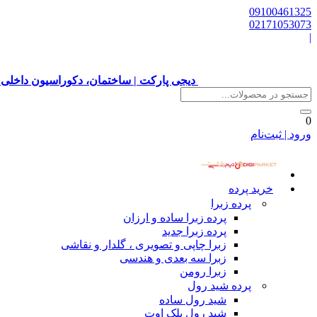
09100461325
02171053073
|
دیجی پارکت | ساختمان، دکوراسیون داخلی 
0
ورود | ثبت‌نام
خرید پرده
پرده زبرا
پرده زبرا ساده و ارزان
پرده زبرا جدید
زبرا چاپی و تصویری ، گلدار و نقاشی
زبرا سه بعدی و هندسی
زبرا رومن
پرده شید رول
شید رول ساده
شید رول بلک اوت