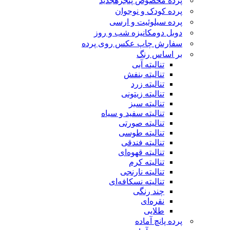
پرده مخصوص پنجره
جدید
پرده کودک و نوجوان
پرده سیلوئیت و ارسی
دوبل دومکانیزه شب و روز
سفارش چاپ عکس روی پرده
بر اساس رنگ
تنالیته آبی
تنالیته بنفش
تنالیته زرد
تنالیته زیتونی
تنالیته سبز
تنالیته سفید و سیاه
تنالیته صورتی
تنالیته طوسی
تنالیته فندقی
تنالیته قهوه‌ای
تنالیته کرم
تنالیته نارنجی
تنالیته نسکافه‌ای
چند رنگی
نقره‌ای
طلایی
پرده پانچ آماده