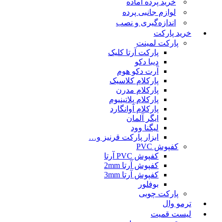
خرید پرده آماده
لوازم جانبی پرده
اندازه‌گیری و نصب
خرید پارکت
پارکت لمینت
پارکت آرتا کلیک
دیبا دکو
آرت دکو هوم
پارکلام کلاسیک
پارکلام مدرن
پارکلام پلاتینیوم
پارکلام آوانگارد
ایگر آلمان
لیگنا وود
ابزار پارکت قرنیز و…
کفپوش PVC
کفپوش PVC آرتا
کفپوش آرتا 2mm
کفپوش آرتا 3mm
بوفلور
پارکت چوبی
ترمو وال
لیست قمیت