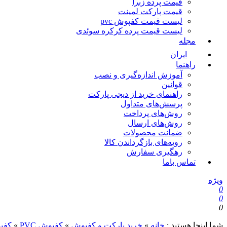
قیمت پرده زبرا
قیمت پارکت لمینت
لیست قیمت کفپوش pvc
لیست قیمت پرده کرکره سوئدی
مجله
ایران
راهنما
آموزش اندازه‌گیری و نصب
قوانین
راهنمای خرید از دیجی پارکت
پرسش‌های متداول
روش‌های پرداخت
روش‌های ارسال
ضمانت محصولات
رویه‌های بازگرداندن کالا
رهگیری سفارش
تماس باما
ویژه
0
0
0
شما اینجا هستید :
خانه
»
خرید پارکت و کفپوش
»
کفپوش PVC
»
کفپوش VC