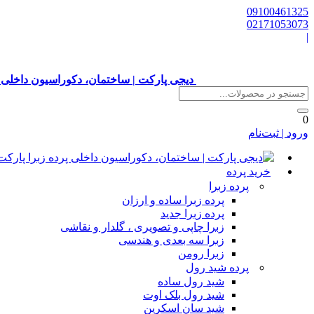
09100461325
02171053073
|
دیجی پارکت | ساختمان، دکوراسیون داخلی 
0
ورود | ثبت‌نام
خرید پرده
پرده زبرا
پرده زبرا ساده و ارزان
پرده زبرا جدید
زبرا چاپی و تصویری ، گلدار و نقاشی
زبرا سه بعدی و هندسی
زبرا رومن
پرده شید رول
شید رول ساده
شید رول بلک اوت
شید سان اسکرین