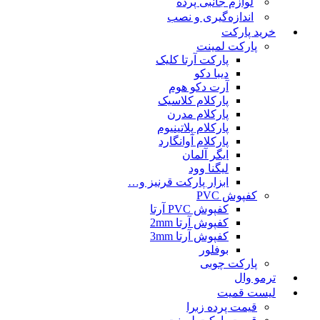
لوازم جانبی پرده
اندازه‌گیری و نصب
خرید پارکت
پارکت لمینت
پارکت آرتا کلیک
دیبا دکو
آرت دکو هوم
پارکلام کلاسیک
پارکلام مدرن
پارکلام پلاتینیوم
پارکلام آوانگارد
ایگر آلمان
لیگنا وود
ابزار پارکت قرنیز و…
کفپوش PVC
کفپوش PVC آرتا
کفپوش آرتا 2mm
کفپوش آرتا 3mm
بوفلور
پارکت چوبی
ترمو وال
لیست قمیت
قیمت پرده زبرا