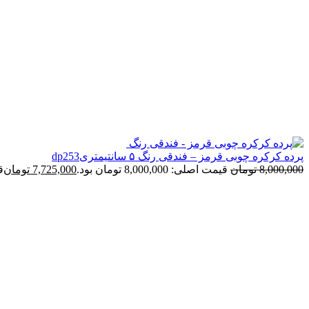
پرده کرکره چوبی قرمز – فندقی رنگ ۵ سانتیمتریdp253
8,000,000
تومان
قیمت اصلی: 8,000,000 تومان بود.
7,725,000
تومان
قی