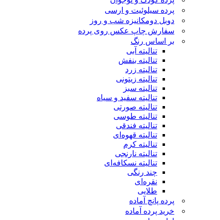
پرده سیلوئیت و ارسی
دوبل دومکانیزه شب و روز
سفارش چاپ عکس روی پرده
بر اساس رنگ
تنالیته آبی
تنالیته بنفش
تنالیته زرد
تنالیته زیتونی
تنالیته سبز
تنالیته سفید و سیاه
تنالیته صورتی
تنالیته طوسی
تنالیته فندقی
تنالیته قهوه‌ای
تنالیته کرم
تنالیته نارنجی
تنالیته نسکافه‌ای
چند رنگی
نقره‌ای
طلایی
پرده پانچ آماده
خرید پرده آماده