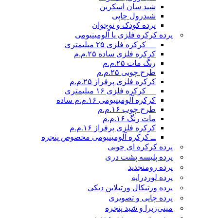
شید سان اسکرین
شیدرول چاپی
پرده کودک و نوجوان
پرده کرکره فلزی یا آلومینیومی
__ کرکره فلزی ۲۵ میلیمتری
کرکره فلزی ساده ۲۵.م.م
رنگ مات ۲۵.م.م
طرح چوبی ۲۵.م.م
کرکره فلزی پرفراژ ۲۵.م.م
__ کرکره فلزی ۱۶ میلیمتری
کرکره آلومینیومی ۱۶.م.م ساده
طرح چوب ۱۶.م.م
مات رنگ ۱۶.م.م
کرکره فلزی پرفراژ ۱۶.م.م
ــ کرکره آلومینیومی مخصوص پنجره
پرده کرکره ای چوبی
پرده پلیسه پشت دری
پرده رومن
جدید
پرده لوردراپه
پرده ورتیکال ورتیلاین دیکی
پرده چاپی و تصویری
مینی‌زبرا و شید پنجره