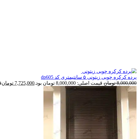
پرده کرکره چوبی زیتونی ۵ سانتیمتری کد dp605
8,000,000
تومان
قیمت اصلی: 8,000,000 تومان بود.
7,725,000
تومان
قی