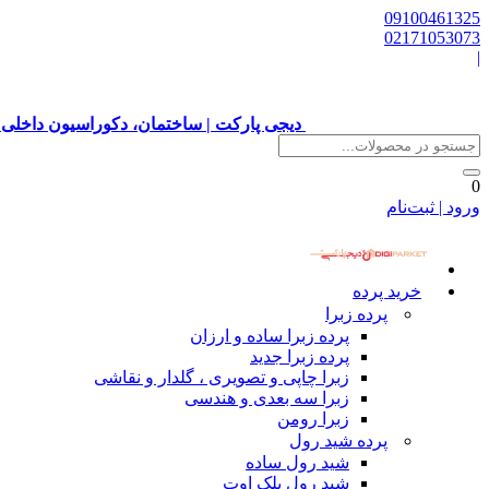
09100461325
02171053073
|
دیجی پارکت | ساختمان، دکوراسیون داخلی 
0
ورود | ثبت‌نام
خرید پرده
پرده زبرا
پرده زبرا ساده و ارزان
پرده زبرا جدید
زبرا چاپی و تصویری ، گلدار و نقاشی
زبرا سه بعدی و هندسی
زبرا رومن
پرده شید رول
شید رول ساده
شید رول بلک اوت