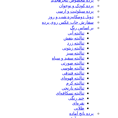
پرده مخصوص پنجره
جدید
پرده کودک و نوجوان
پرده سیلوئیت و ارسی
دوبل دومکانیزه شب و روز
سفارش چاپ عکس روی پرده
بر اساس رنگ
تنالیته آبی
تنالیته بنفش
تنالیته زرد
تنالیته زیتونی
تنالیته سبز
تنالیته سفید و سیاه
تنالیته صورتی
تنالیته طوسی
تنالیته فندقی
تنالیته قهوه‌ای
تنالیته کرم
تنالیته نارنجی
تنالیته نسکافه‌ای
چند رنگی
نقره‌ای
طلایی
پرده پانچ آماده