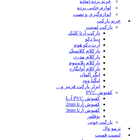
خرید پرده آماده
لوازم جانبی پرده
اندازه‌گیری و نصب
خرید پارکت
پارکت لمینت
پارکت آرتا کلیک
دیبا دکو
آرت دکو هوم
پارکلام کلاسیک
پارکلام مدرن
پارکلام پلاتینیوم
پارکلام آوانگارد
ایگر آلمان
لیگنا وود
ابزار پارکت قرنیز و…
کفپوش PVC
کفپوش PVC آرتا
کفپوش آرتا 2mm
کفپوش آرتا 3mm
بوفلور
پارکت چوبی
ترمو وال
لیست قمیت