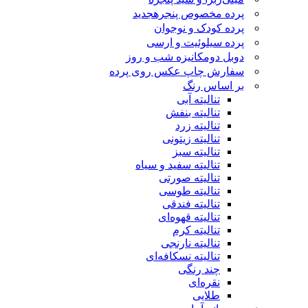
پرده مخصوص پنجره
جدید
پرده کودک و نوجوان
پرده سیلوئیت و ارسی
دوبل دومکانیزه شب و روز
سفارش چاپ عکس روی پرده
بر اساس رنگ
تنالیته آبی
تنالیته بنفش
تنالیته زرد
تنالیته زیتونی
تنالیته سبز
تنالیته سفید و سیاه
تنالیته صورتی
تنالیته طوسی
تنالیته فندقی
تنالیته قهوه‌ای
تنالیته کرم
تنالیته نارنجی
تنالیته نسکافه‌ای
چند رنگی
نقره‌ای
طلایی