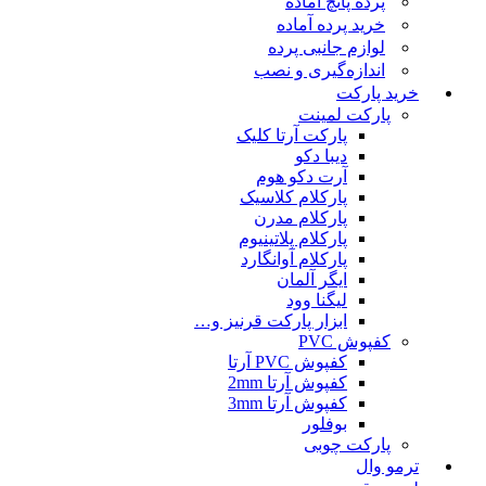
پرده پانچ آماده
خرید پرده آماده
لوازم جانبی پرده
اندازه‌گیری و نصب
خرید پارکت
پارکت لمینت
پارکت آرتا کلیک
دیبا دکو
آرت دکو هوم
پارکلام کلاسیک
پارکلام مدرن
پارکلام پلاتینیوم
پارکلام آوانگارد
ایگر آلمان
لیگنا وود
ابزار پارکت قرنیز و…
کفپوش PVC
کفپوش PVC آرتا
کفپوش آرتا 2mm
کفپوش آرتا 3mm
بوفلور
پارکت چوبی
ترمو وال