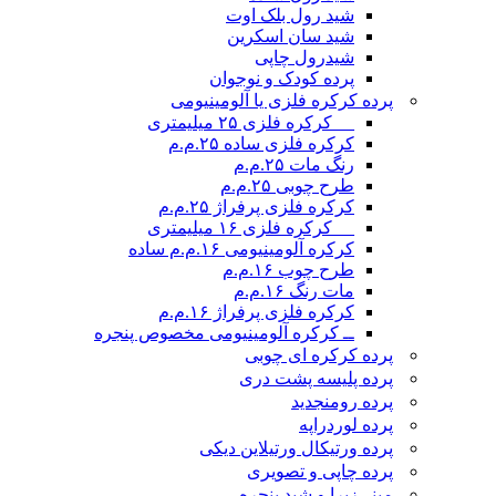
شید رول بلک اوت
شید سان اسکرین
شیدرول چاپی
پرده کودک و نوجوان
پرده کرکره فلزی یا آلومینیومی
__ کرکره فلزی ۲۵ میلیمتری
کرکره فلزی ساده ۲۵.م.م
رنگ مات ۲۵.م.م
طرح چوبی ۲۵.م.م
کرکره فلزی پرفراژ ۲۵.م.م
__ کرکره فلزی ۱۶ میلیمتری
کرکره آلومینیومی ۱۶.م.م ساده
طرح چوب ۱۶.م.م
مات رنگ ۱۶.م.م
کرکره فلزی پرفراژ ۱۶.م.م
ــ کرکره آلومینیومی مخصوص پنجره
پرده کرکره ای چوبی
پرده پلیسه پشت دری
پرده رومن
جدید
پرده لوردراپه
پرده ورتیکال ورتیلاین دیکی
پرده چاپی و تصویری
مینی‌زبرا و شید پنجره