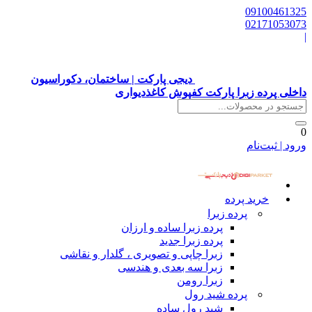
09100461325
02171053073
|
دیجی پارکت | ساختمان، دکوراسیون
داخلی پرده زبرا پارکت کفپوش کاغذدیواری
0
ورود | ثبت‌نام
خرید پرده
پرده زبرا
پرده زبرا ساده و ارزان
پرده زبرا جدید
زبرا چاپی و تصویری ، گلدار و نقاشی
زبرا سه بعدی و هندسی
زبرا رومن
پرده شید رول
شید رول ساده