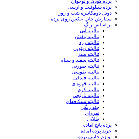
پرده کودک و نوجوان
پرده سیلوئیت و ارسی
دوبل دومکانیزه شب و روز
سفارش چاپ عکس روی پرده
بر اساس رنگ
تنالیته آبی
تنالیته بنفش
تنالیته زرد
تنالیته زیتونی
تنالیته سبز
تنالیته سفید و سیاه
تنالیته صورتی
تنالیته طوسی
تنالیته فندقی
تنالیته قهوه‌ای
تنالیته کرم
تنالیته نارنجی
تنالیته نسکافه‌ای
چند رنگی
نقره‌ای
طلایی
پرده پانچ آماده
خرید پرده آماده
لوازم جانبی پرده