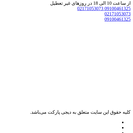
از ساعت 10 الی 18 در روزهای غیر تعطیل
02171053073
09100461325
02171053073
09100461325
کليه حقوق اين سايت متعلق به دیجی پارکت می‌باشد.