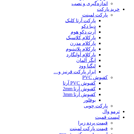
اندازه‌گیری و نصب
خرید پارکت
پارکت لمینت
پارکت آرتا کلیک
دیبا دکو
آرت دکو هوم
پارکلام کلاسیک
پارکلام مدرن
پارکلام پلاتینیوم
پارکلام آوانگارد
ایگر آلمان
لیگنا وود
ابزار پارکت قرنیز و…
کفپوش PVC
کفپوش PVC آرتا
کفپوش آرتا 2mm
کفپوش آرتا 3mm
بوفلور
پارکت چوبی
ترمو وال
لیست قمیت
قیمت پرده زبرا
قیمت پارکت لمینت