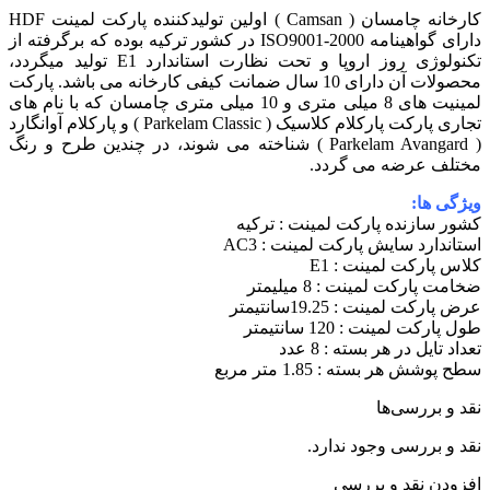
کارخانه چامسان ( Camsan ) اولین تولیدکننده پارکت لمینت HDF
دارای گواهینامه ISO9001-2000 در کشور ترکیه بوده که برگرفته از
تکنولوژی روز اروپا و تحت نظارت استاندارد E1 تولید میگردد،
محصولات آن دارای 10 سال ضمانت کیفی کارخانه می باشد. پارکت
لمینیت های 8 میلی متری و 10 میلی متری چامسان که با نام های
تجاری پارکت پارکلام کلاسیک ( Parkelam Classic ) و پارکلام آوانگارد
( Parkelam Avangard ) شناخته می شوند، در چندین طرح و رنگ
مختلف عرضه می گردد.
ویژگی ها:
کشور سازنده پارکت لمینت : ترکیه
استاندارد سایش پارکت لمینت : AC3
کلاس پارکت لمینت : E1
ضخامت پارکت لمینت : 8 میلیمتر
عرض پارکت لمینت : 19.25سانتیمتر
طول پارکت لمینت : 120 سانتیمتر
تعداد تایل در هر بسته : 8 عدد
سطح پوشش هر بسته : 1.85 متر مربع
نقد و بررسی‌ها
نقد و بررسی وجود ندارد.
افزودن نقد و بررسی