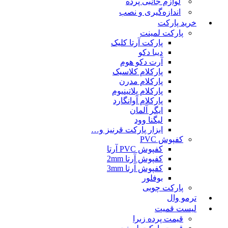
لوازم جانبی پرده
اندازه‌گیری و نصب
خرید پارکت
پارکت لمینت
پارکت آرتا کلیک
دیبا دکو
آرت دکو هوم
پارکلام کلاسیک
پارکلام مدرن
پارکلام پلاتینیوم
پارکلام آوانگارد
ایگر آلمان
لیگنا وود
ابزار پارکت قرنیز و…
کفپوش PVC
کفپوش PVC آرتا
کفپوش آرتا 2mm
کفپوش آرتا 3mm
بوفلور
پارکت چوبی
ترمو وال
لیست قمیت
قیمت پرده زبرا