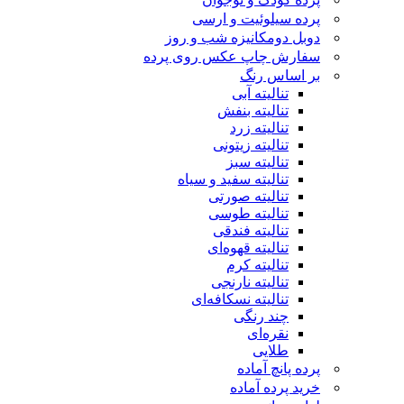
پرده سیلوئیت و ارسی
دوبل دومکانیزه شب و روز
سفارش چاپ عکس روی پرده
بر اساس رنگ
تنالیته آبی
تنالیته بنفش
تنالیته زرد
تنالیته زیتونی
تنالیته سبز
تنالیته سفید و سیاه
تنالیته صورتی
تنالیته طوسی
تنالیته فندقی
تنالیته قهوه‌ای
تنالیته کرم
تنالیته نارنجی
تنالیته نسکافه‌ای
چند رنگی
نقره‌ای
طلایی
پرده پانچ آماده
خرید پرده آماده