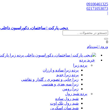
09100461325
02171053073
|
دیجی پارکت | ساختمان، دکوراسیون داخلی 
0
ورود | ثبت‌نام
خرید پرده
پرده زبرا
پرده زبرا ساده و ارزان
پرده زبرا جدید
زبرا چاپی و تصویری ، گلدار و نقاشی
زبرا سه بعدی و هندسی
زبرا رومن
پرده شید رول
شید رول ساده
شید رول بلک اوت
شید سان اسکرین