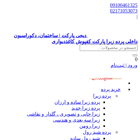
09100461325
02171053073
|
دیجی پارکت | ساختمان، دکوراسیون
داخلی پرده زبرا پارکت کفپوش کاغذدیواری
0
ورود | ثبت‌نام
خرید پرده
پرده زبرا
پرده زبرا ساده و ارزان
پرده زبرا جدید
زبرا چاپی و تصویری ، گلدار و نقاشی
زبرا سه بعدی و هندسی
زبرا رومن
پرده شید رول
شید رول ساده