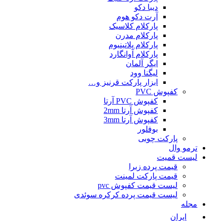
دیبا دکو
آرت دکو هوم
پارکلام کلاسیک
پارکلام مدرن
پارکلام پلاتینیوم
پارکلام آوانگارد
ایگر آلمان
لیگنا وود
ابزار پارکت قرنیز و…
کفپوش PVC
کفپوش PVC آرتا
کفپوش آرتا 2mm
کفپوش آرتا 3mm
بوفلور
پارکت چوبی
ترمو وال
لیست قمیت
قیمت پرده زبرا
قیمت پارکت لمینت
لیست قیمت کفپوش pvc
لیست قیمت پرده کرکره سوئدی
مجله
ایران