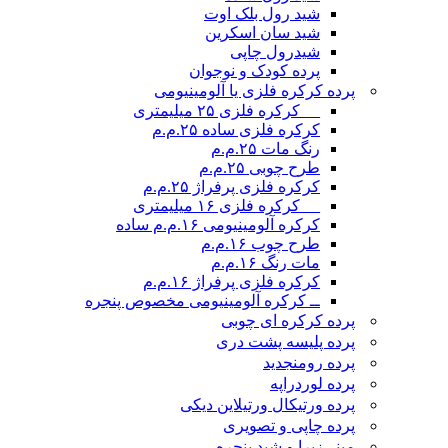
شید رول بلک اوت
شید سان اسکرین
شیدرول چاپی
پرده کودک و نوجوان
پرده کرکره فلزی یا آلومینیومی
__ کرکره فلزی ۲۵ میلیمتری
کرکره فلزی ساده ۲۵.م.م
رنگ مات ۲۵.م.م
طرح چوبی ۲۵.م.م
کرکره فلزی پرفراژ ۲۵.م.م
__ کرکره فلزی ۱۶ میلیمتری
کرکره آلومینیومی ۱۶.م.م ساده
طرح چوب ۱۶.م.م
مات رنگ ۱۶.م.م
کرکره فلزی پرفراژ ۱۶.م.م
ــ کرکره آلومینیومی مخصوص پنجره
پرده کرکره ای چوبی
پرده پلیسه پشت دری
پرده رومن
جدید
پرده لوردراپه
پرده ورتیکال ورتیلاین دیکی
پرده چاپی و تصویری
مینی‌زبرا و شید پنجره