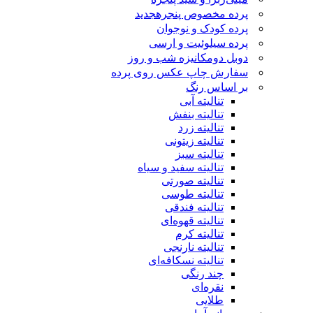
پرده مخصوص پنجره
جدید
پرده کودک و نوجوان
پرده سیلوئیت و ارسی
دوبل دومکانیزه شب و روز
سفارش چاپ عکس روی پرده
بر اساس رنگ
تنالیته آبی
تنالیته بنفش
تنالیته زرد
تنالیته زیتونی
تنالیته سبز
تنالیته سفید و سیاه
تنالیته صورتی
تنالیته طوسی
تنالیته فندقی
تنالیته قهوه‌ای
تنالیته کرم
تنالیته نارنجی
تنالیته نسکافه‌ای
چند رنگی
نقره‌ای
طلایی