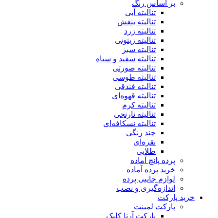
بر اساس رنگ
تنالیته آبی
تنالیته بنفش
تنالیته زرد
تنالیته زیتونی
تنالیته سبز
تنالیته سفید و سیاه
تنالیته صورتی
تنالیته طوسی
تنالیته فندقی
تنالیته قهوه‌ای
تنالیته کرم
تنالیته نارنجی
تنالیته نسکافه‌ای
چند رنگی
نقره‌ای
طلایی
پرده پانچ آماده
خرید پرده آماده
لوازم جانبی پرده
اندازه‌گیری و نصب
خرید پارکت
پارکت لمینت
پارکت آرتا کلیک