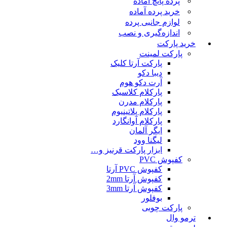
پرده پانچ آماده
خرید پرده آماده
لوازم جانبی پرده
اندازه‌گیری و نصب
خرید پارکت
پارکت لمینت
پارکت آرتا کلیک
دیبا دکو
آرت دکو هوم
پارکلام کلاسیک
پارکلام مدرن
پارکلام پلاتینیوم
پارکلام آوانگارد
ایگر آلمان
لیگنا وود
ابزار پارکت قرنیز و…
کفپوش PVC
کفپوش PVC آرتا
کفپوش آرتا 2mm
کفپوش آرتا 3mm
بوفلور
پارکت چوبی
ترمو وال