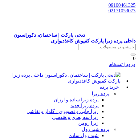
0910046132
0217105307
دیجی پارکت | ساختمان، دکوراسیون
اخلی پرده زبرا پارکت کفپوش کاغذدیواری
رود | ثبت‌نام
خرید پرده
پرده زبرا
پرده زبرا ساده و ارزان
پرده زبرا جدید
زبرا چاپی و تصویری ، گلدار و نقاشی
زبرا سه بعدی و هندسی
زبرا رومن
پرده شید رول
شید رول ساده