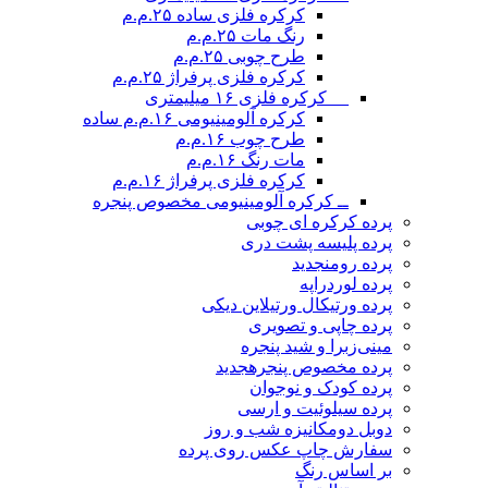
کرکره فلزی ساده ۲۵.م.م
رنگ مات ۲۵.م.م
طرح چوبی ۲۵.م.م
کرکره فلزی پرفراژ ۲۵.م.م
__ کرکره فلزی ۱۶ میلیمتری
کرکره آلومینیومی ۱۶.م.م ساده
طرح چوب ۱۶.م.م
مات رنگ ۱۶.م.م
کرکره فلزی پرفراژ ۱۶.م.م
ــ کرکره آلومینیومی مخصوص پنجره
پرده کرکره ای چوبی
پرده پلیسه پشت دری
پرده رومن
جدید
پرده لوردراپه
پرده ورتیکال ورتیلاین دیکی
پرده چاپی و تصویری
مینی‌زبرا و شید پنجره
پرده مخصوص پنجره
جدید
پرده کودک و نوجوان
پرده سیلوئیت و ارسی
دوبل دومکانیزه شب و روز
سفارش چاپ عکس روی پرده
بر اساس رنگ