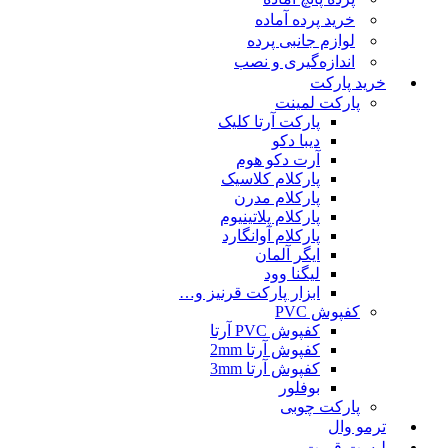
خرید پرده آماده
لوازم جانبی پرده
اندازه‌گیری و نصب
خرید پارکت
پارکت لمینت
پارکت آرتا کلیک
دیبا دکو
آرت دکو هوم
پارکلام کلاسیک
پارکلام مدرن
پارکلام پلاتینیوم
پارکلام آوانگارد
ایگر آلمان
لیگنا وود
ابزار پارکت قرنیز و…
کفپوش PVC
کفپوش PVC آرتا
کفپوش آرتا 2mm
کفپوش آرتا 3mm
بوفلور
پارکت چوبی
ترمو وال
لیست قمیت