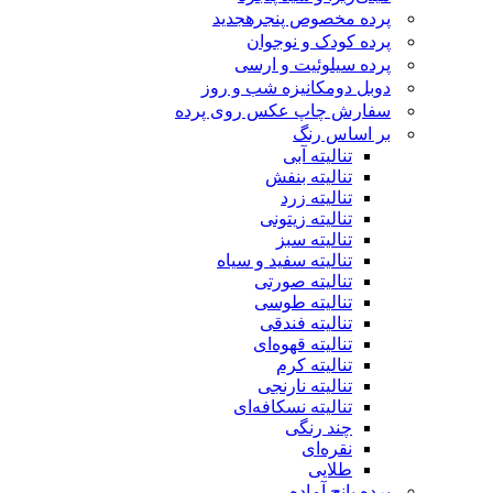
پرده مخصوص پنجره
جدید
پرده کودک و نوجوان
پرده سیلوئیت و ارسی
دوبل دومکانیزه شب و روز
سفارش چاپ عکس روی پرده
بر اساس رنگ
تنالیته آبی
تنالیته بنفش
تنالیته زرد
تنالیته زیتونی
تنالیته سبز
تنالیته سفید و سیاه
تنالیته صورتی
تنالیته طوسی
تنالیته فندقی
تنالیته قهوه‌ای
تنالیته کرم
تنالیته نارنجی
تنالیته نسکافه‌ای
چند رنگی
نقره‌ای
طلایی
پرده پانچ آماده