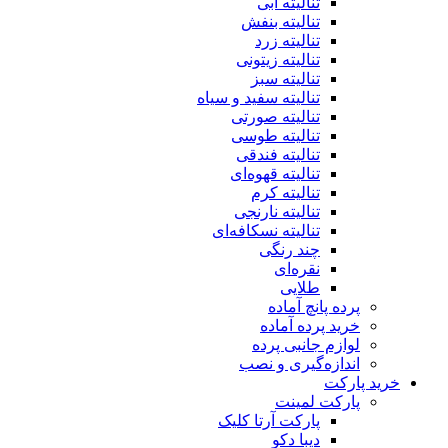
تنالیته آبی
تنالیته بنفش
تنالیته زرد
تنالیته زیتونی
تنالیته سبز
تنالیته سفید و سیاه
تنالیته صورتی
تنالیته طوسی
تنالیته فندقی
تنالیته قهوه‌ای
تنالیته کرم
تنالیته نارنجی
تنالیته نسکافه‌ای
چند رنگی
نقره‌ای
طلایی
پرده پانچ آماده
خرید پرده آماده
لوازم جانبی پرده
اندازه‌گیری و نصب
خرید پارکت
پارکت لمینت
پارکت آرتا کلیک
دیبا دکو