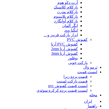
آرت دکو هوم
پارکلام کلاسیک
پارکلام مدرن
پارکلام پلاتینیوم
پارکلام آوانگارد
ایگر آلمان
لیگنا وود
ابزار پارکت قرنیز و…
کفپوش PVC
کفپوش PVC آرتا
کفپوش آرتا 2mm
کفپوش آرتا 3mm
بوفلور
پارکت چوبی
ترمو وال
لیست قمیت
قیمت پرده زبرا
قیمت پارکت لمینت
لیست قیمت کفپوش pvc
لیست قیمت پرده کرکره سوئدی
مجله
ایران
راهنما