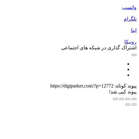
اتسپ
لگرام
یتا
وبیکا
شتراک گذاری در شبکه های اجتماعی
یوند کوتاه:
https://digiparket.com/?p=12772
یوند کپی شد!