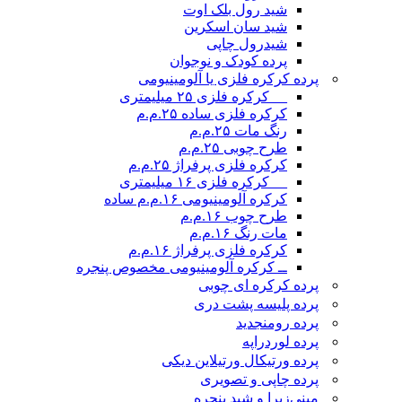
شید رول بلک اوت
شید سان اسکرین
شیدرول چاپی
پرده کودک و نوجوان
پرده کرکره فلزی یا آلومینیومی
__ کرکره فلزی ۲۵ میلیمتری
کرکره فلزی ساده ۲۵.م.م
رنگ مات ۲۵.م.م
طرح چوبی ۲۵.م.م
کرکره فلزی پرفراژ ۲۵.م.م
__ کرکره فلزی ۱۶ میلیمتری
کرکره آلومینیومی ۱۶.م.م ساده
طرح چوب ۱۶.م.م
مات رنگ ۱۶.م.م
کرکره فلزی پرفراژ ۱۶.م.م
ــ کرکره آلومینیومی مخصوص پنجره
پرده کرکره ای چوبی
پرده پلیسه پشت دری
پرده رومن
جدید
پرده لوردراپه
پرده ورتیکال ورتیلاین دیکی
پرده چاپی و تصویری
مینی‌زبرا و شید پنجره