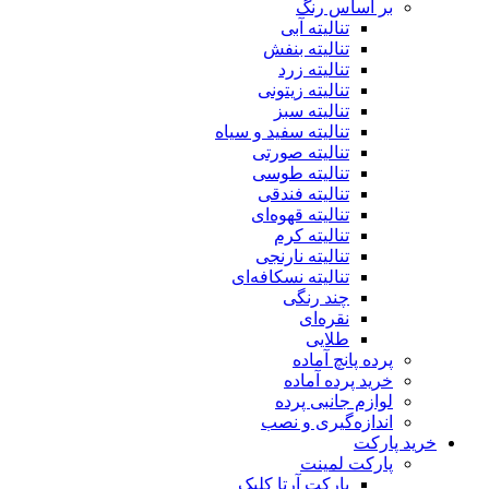
بر اساس رنگ
تنالیته آبی
تنالیته بنفش
تنالیته زرد
تنالیته زیتونی
تنالیته سبز
تنالیته سفید و سیاه
تنالیته صورتی
تنالیته طوسی
تنالیته فندقی
تنالیته قهوه‌ای
تنالیته کرم
تنالیته نارنجی
تنالیته نسکافه‌ای
چند رنگی
نقره‌ای
طلایی
پرده پانچ آماده
خرید پرده آماده
لوازم جانبی پرده
اندازه‌گیری و نصب
خرید پارکت
پارکت لمینت
پارکت آرتا کلیک