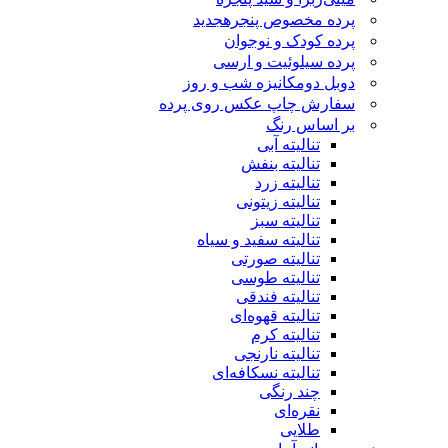
پرده مخصوص پنجره
جدید
پرده کودک و نوجوان
پرده سیلوئیت و ارسی
دوبل دومکانیزه شب و روز
سفارش چاپ عکس روی پرده
بر اساس رنگ
تنالیته آبی
تنالیته بنفش
تنالیته زرد
تنالیته زیتونی
تنالیته سبز
تنالیته سفید و سیاه
تنالیته صورتی
تنالیته طوسی
تنالیته فندقی
تنالیته قهوه‌ای
تنالیته کرم
تنالیته نارنجی
تنالیته نسکافه‌ای
چند رنگی
نقره‌ای
طلایی