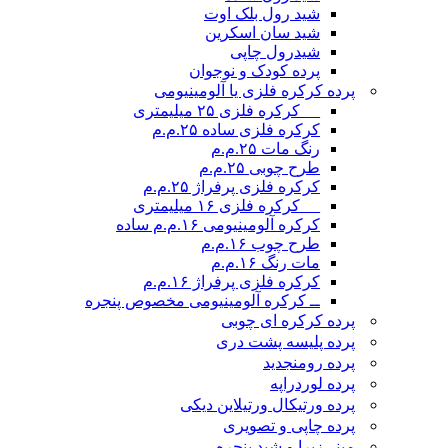
شید رول بلک اوت
شید سان اسکرین
شیدرول چاپی
پرده کودک و نوجوان
پرده کرکره فلزی یا آلومینیومی
__ کرکره فلزی ۲۵ میلیمتری
کرکره فلزی ساده ۲۵.م.م
رنگ مات ۲۵.م.م
طرح چوبی ۲۵.م.م
کرکره فلزی پرفراژ ۲۵.م.م
__ کرکره فلزی ۱۶ میلیمتری
کرکره آلومینیومی ۱۶.م.م ساده
طرح چوب ۱۶.م.م
مات رنگ ۱۶.م.م
کرکره فلزی پرفراژ ۱۶.م.م
ــ کرکره آلومینیومی مخصوص پنجره
پرده کرکره ای چوبی
پرده پلیسه پشت دری
پرده رومن
جدید
پرده لوردراپه
پرده ورتیکال ورتیلاین دیکی
پرده چاپی و تصویری
مینی‌زبرا و شید پنجره