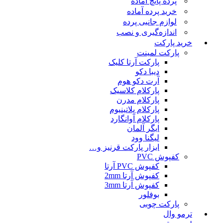
پرده پانچ آماده
خرید پرده آماده
لوازم جانبی پرده
اندازه‌گیری و نصب
خرید پارکت
پارکت لمینت
پارکت آرتا کلیک
دیبا دکو
آرت دکو هوم
پارکلام کلاسیک
پارکلام مدرن
پارکلام پلاتینیوم
پارکلام آوانگارد
ایگر آلمان
لیگنا وود
ابزار پارکت قرنیز و…
کفپوش PVC
کفپوش PVC آرتا
کفپوش آرتا 2mm
کفپوش آرتا 3mm
بوفلور
پارکت چوبی
ترمو وال