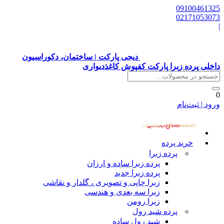
09100461325
02171053073
|
دیجی پارکت | ساختمان، دکوراسیون
داخلی پرده زبرا پارکت کفپوش کاغذدیواری
0
ورود | ثبت‌نام
خرید پرده
پرده زبرا
پرده زبرا ساده و ارزان
پرده زبرا جدید
زبرا چاپی و تصویری ، گلدار و نقاشی
زبرا سه بعدی و هندسی
زبرا رومن
پرده شید رول
شید رول ساده