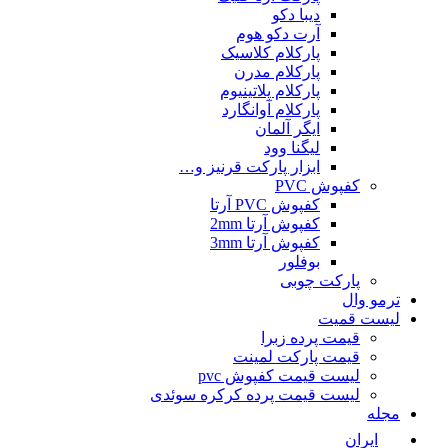
دیبا دکو
آرت دکو هوم
پارکلام کلاسیک
پارکلام مدرن
پارکلام پلاتینیوم
پارکلام آوانگارد
ایگر آلمان
لیگنا وود
ابزار پارکت قرنیز و…
کفپوش PVC
کفپوش PVC آرتا
کفپوش آرتا 2mm
کفپوش آرتا 3mm
بوفلور
پارکت چوبی
ترمو وال
لیست قمیت
قیمت پرده زبرا
قیمت پارکت لمینت
لیست قیمت کفپوش pvc
لیست قیمت پرده کرکره سوئدی
مجله
ایران