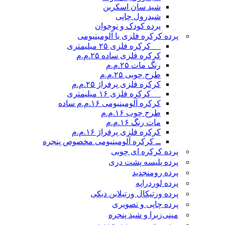
شید سان اسکرین
شیدرول چاپی
پرده کودک و نوجوان
پرده کرکره فلزی یا آلومینیومی
__ کرکره فلزی ۲۵ میلیمتری
کرکره فلزی ساده ۲۵.م.م
رنگ مات ۲۵.م.م
طرح چوبی ۲۵.م.م
کرکره فلزی پرفراژ ۲۵.م.م
__ کرکره فلزی ۱۶ میلیمتری
کرکره آلومینیومی ۱۶.م.م ساده
طرح چوب ۱۶.م.م
مات رنگ ۱۶.م.م
کرکره فلزی پرفراژ ۱۶.م.م
ــ کرکره آلومینیومی مخصوص پنجره
پرده کرکره ای چوبی
پرده پلیسه پشت دری
پرده رومن
جدید
پرده لوردراپه
پرده ورتیکال ورتیلاین دیکی
پرده چاپی و تصویری
مینی‌زبرا و شید پنجره