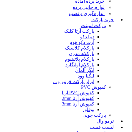
خرید پرده آماده
لوازم جانبی پرده
اندازه‌گیری و نصب
خرید پارکت
پارکت لمینت
پارکت آرتا کلیک
دیبا دکو
آرت دکو هوم
پارکلام کلاسیک
پارکلام مدرن
پارکلام پلاتینیوم
پارکلام آوانگارد
ایگر آلمان
لیگنا وود
ابزار پارکت قرنیز و…
کفپوش PVC
کفپوش PVC آرتا
کفپوش آرتا 2mm
کفپوش آرتا 3mm
بوفلور
پارکت چوبی
ترمو وال
لیست قمیت