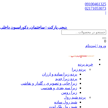
09100461325
02171053073
|
دیجی پارکت | ساختمان، دکوراسیون داخلی 
0
ورود | ثبت‌نام
خرید پرده
پرده زبرا
پرده زبرا ساده و ارزان
پرده زبرا جدید
زبرا چاپی و تصویری ، گلدار و نقاشی
زبرا سه بعدی و هندسی
زبرا رومن
پرده شید رول
شید رول ساده
شید رول بلک اوت