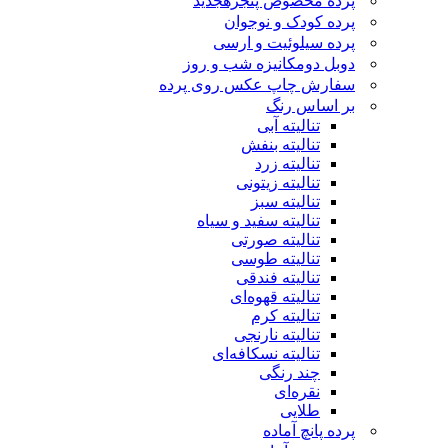
پرده مخصوص پنجره
جدید
پرده کودک و نوجوان
پرده سیلوئیت و ارسی
دوبل دومکانیزه شب و روز
سفارش چاپ عکس روی پرده
بر اساس رنگ
تنالیته آبی
تنالیته بنفش
تنالیته زرد
تنالیته زیتونی
تنالیته سبز
تنالیته سفید و سیاه
تنالیته صورتی
تنالیته طوسی
تنالیته فندقی
تنالیته قهوه‌ای
تنالیته کرم
تنالیته نارنجی
تنالیته نسکافه‌ای
چند رنگی
نقره‌ای
طلایی
پرده پانچ آماده