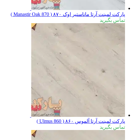
پارکت لمینت آرتا ماناستیر اوک ۸۷۰ ( Manastir Oak 870 )
تماس بگیرید
پارکت لمینت آرتا آلموس ۸۶۰ ( Ulmus 860 )
تماس بگیرید