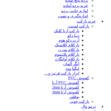
پرده پانچ آماده
خرید پرده آماده
لوازم جانبی پرده
اندازه‌گیری و نصب
خرید پارکت
پارکت لمینت
پارکت آرتا کلیک
دیبا دکو
آرت دکو هوم
پارکلام کلاسیک
پارکلام مدرن
پارکلام پلاتینیوم
پارکلام آوانگارد
ایگر آلمان
لیگنا وود
ابزار پارکت قرنیز و…
کفپوش PVC
کفپوش PVC آرتا
کفپوش آرتا 2mm
کفپوش آرتا 3mm
بوفلور
پارکت چوبی
ترمو وال