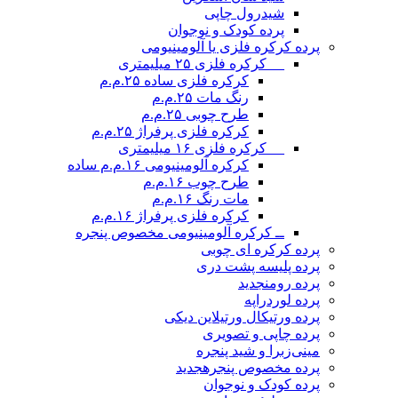
شیدرول چاپی
پرده کودک و نوجوان
پرده کرکره فلزی یا آلومینیومی
__ کرکره فلزی ۲۵ میلیمتری
کرکره فلزی ساده ۲۵.م.م
رنگ مات ۲۵.م.م
طرح چوبی ۲۵.م.م
کرکره فلزی پرفراژ ۲۵.م.م
__ کرکره فلزی ۱۶ میلیمتری
کرکره آلومینیومی ۱۶.م.م ساده
طرح چوب ۱۶.م.م
مات رنگ ۱۶.م.م
کرکره فلزی پرفراژ ۱۶.م.م
ــ کرکره آلومینیومی مخصوص پنجره
پرده کرکره ای چوبی
پرده پلیسه پشت دری
پرده رومن
جدید
پرده لوردراپه
پرده ورتیکال ورتیلاین دیکی
پرده چاپی و تصویری
مینی‌زبرا و شید پنجره
پرده مخصوص پنجره
جدید
پرده کودک و نوجوان