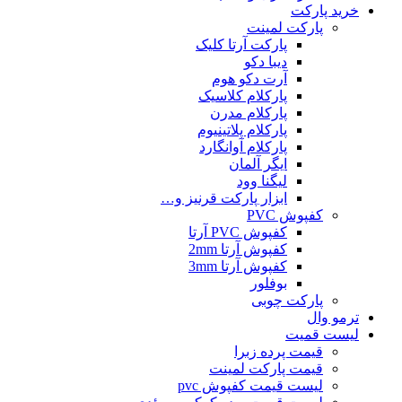
خرید پارکت
پارکت لمینت
پارکت آرتا کلیک
دیبا دکو
آرت دکو هوم
پارکلام کلاسیک
پارکلام مدرن
پارکلام پلاتینیوم
پارکلام آوانگارد
ایگر آلمان
لیگنا وود
ابزار پارکت قرنیز و…
کفپوش PVC
کفپوش PVC آرتا
کفپوش آرتا 2mm
کفپوش آرتا 3mm
بوفلور
پارکت چوبی
ترمو وال
لیست قمیت
قیمت پرده زبرا
قیمت پارکت لمینت
لیست قیمت کفپوش pvc