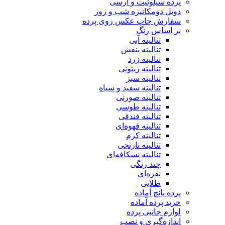
پرده سیلوئیت و ارسی
دوبل دومکانیزه شب و روز
سفارش چاپ عکس روی پرده
بر اساس رنگ
تنالیته آبی
تنالیته بنفش
تنالیته زرد
تنالیته زیتونی
تنالیته سبز
تنالیته سفید و سیاه
تنالیته صورتی
تنالیته طوسی
تنالیته فندقی
تنالیته قهوه‌ای
تنالیته کرم
تنالیته نارنجی
تنالیته نسکافه‌ای
چند رنگی
نقره‌ای
طلایی
پرده پانچ آماده
خرید پرده آماده
لوازم جانبی پرده
اندازه‌گیری و نصب