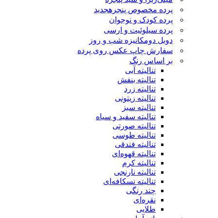
پرده مخصوص پنجره
جدید
پرده کودک و نوجوان
پرده سیلوئیت و ارسی
دوبل دومکانیزه شب و روز
سفارش چاپ عکس روی پرده
بر اساس رنگ
تنالیته آبی
تنالیته بنفش
تنالیته زرد
تنالیته زیتونی
تنالیته سبز
تنالیته سفید و سیاه
تنالیته صورتی
تنالیته طوسی
تنالیته فندقی
تنالیته قهوه‌ای
تنالیته کرم
تنالیته نارنجی
تنالیته نسکافه‌ای
چند رنگی
نقره‌ای
طلایی