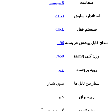
ضخامت
8 میلیمتر
استاندارد سایش
AC-3
سیستم قفل
Click
سطح قابل پوشش هر بسته
1.96
وزن کلی (g/m²)
7650
رویه برجسته
خیر
شیار بین تایل ها
بدون شیار
رویه براق
خیر
تولیدکننده
گروه صنعتی آرتا