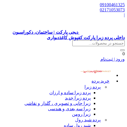
09100461325
02171053073
|
دیجی پارکت | ساختمان، دکوراسیون
داخلی پرده زبرا پارکت کفپوش کاغذدیواری
0
ورود | ثبت‌نام
خرید پرده
پرده زبرا
پرده زبرا ساده و ارزان
پرده زبرا جدید
زبرا چاپی و تصویری ، گلدار و نقاشی
زبرا سه بعدی و هندسی
زبرا رومن
پرده شید رول
شید رول ساده