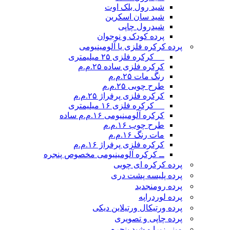
شید رول بلک اوت
شید سان اسکرین
شیدرول چاپی
پرده کودک و نوجوان
پرده کرکره فلزی یا آلومینیومی
__ کرکره فلزی ۲۵ میلیمتری
کرکره فلزی ساده ۲۵.م.م
رنگ مات ۲۵.م.م
طرح چوبی ۲۵.م.م
کرکره فلزی پرفراژ ۲۵.م.م
__ کرکره فلزی ۱۶ میلیمتری
کرکره آلومینیومی ۱۶.م.م ساده
طرح چوب ۱۶.م.م
مات رنگ ۱۶.م.م
کرکره فلزی پرفراژ ۱۶.م.م
ــ کرکره آلومینیومی مخصوص پنجره
پرده کرکره ای چوبی
پرده پلیسه پشت دری
پرده رومن
جدید
پرده لوردراپه
پرده ورتیکال ورتیلاین دیکی
پرده چاپی و تصویری
مینی‌زبرا و شید پنجره