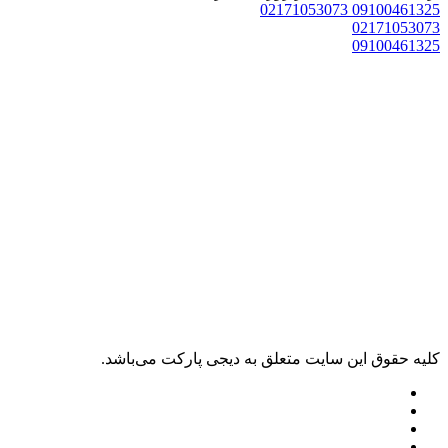
02171053073
09100461325
02171053073
09100461325
کليه حقوق اين سايت متعلق به دیجی پارکت می‌باشد.