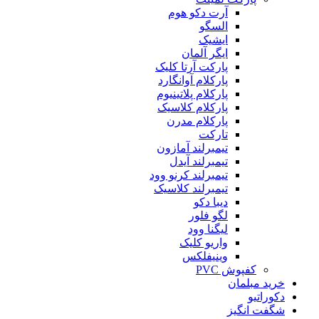
آرت دکو هوم
السگو
ایشیک
ایگر آلمان
پارکت آرتا کلیک
پارکلام آوانگارد
پارکلام پلاتینیوم
پارکلام کلاسیک
پارکلام مدرن
تارکت
تیمبرلند آمازون
تیمبرلند آیدل
تیمبرلند کرنو وود
تیمبرلند کلاسیک
دیبا دکو
لگو فلور
لیگنا وود
واریو کلیک
وینیفلکس
کفپوش PVC
خرید مبلمان
دکوراتیو
شگفت انگیز