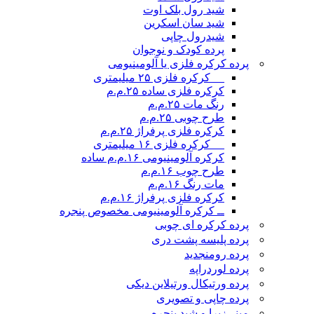
شید رول بلک اوت
شید سان اسکرین
شیدرول چاپی
پرده کودک و نوجوان
پرده کرکره فلزی یا آلومینیومی
__ کرکره فلزی ۲۵ میلیمتری
کرکره فلزی ساده ۲۵.م.م
رنگ مات ۲۵.م.م
طرح چوبی ۲۵.م.م
کرکره فلزی پرفراژ ۲۵.م.م
__ کرکره فلزی ۱۶ میلیمتری
کرکره آلومینیومی ۱۶.م.م ساده
طرح چوب ۱۶.م.م
مات رنگ ۱۶.م.م
کرکره فلزی پرفراژ ۱۶.م.م
ــ کرکره آلومینیومی مخصوص پنجره
پرده کرکره ای چوبی
پرده پلیسه پشت دری
پرده رومن
جدید
پرده لوردراپه
پرده ورتیکال ورتیلاین دیکی
پرده چاپی و تصویری
مینی‌زبرا و شید پنجره