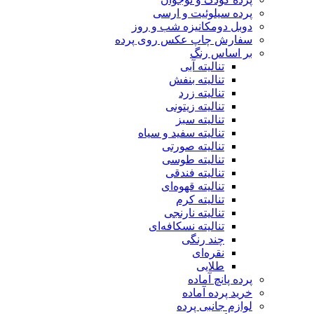
پرده سیلوئیت و ارسی
دوبل دومکانیزه شب و روز
سفارش چاپ عکس روی پرده
بر اساس رنگ
تنالیته آبی
تنالیته بنفش
تنالیته زرد
تنالیته زیتونی
تنالیته سبز
تنالیته سفید و سیاه
تنالیته صورتی
تنالیته طوسی
تنالیته فندقی
تنالیته قهوه‌ای
تنالیته کرم
تنالیته نارنجی
تنالیته نسکافه‌ای
چند رنگی
نقره‌ای
طلایی
پرده پانچ آماده
خرید پرده آماده
لوازم جانبی پرده