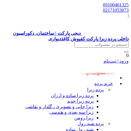
09100461325
02171053073
|
دیجی پارکت | ساختمان، دکوراسیون
داخلی پرده زبرا پارکت کفپوش کاغذدیواری
0
ورود | ثبت‌نام
خرید پرده
پرده زبرا
پرده زبرا ساده و ارزان
پرده زبرا جدید
زبرا چاپی و تصویری ، گلدار و نقاشی
زبرا سه بعدی و هندسی
زبرا رومن
پرده شید رول
شید رول ساده