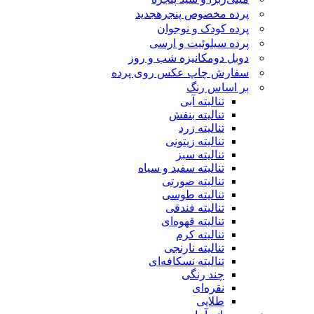
پرده مخصوص پنجره
جدید
پرده کودک و نوجوان
پرده سیلوئیت و ارسی
دوبل دومکانیزه شب و روز
سفارش چاپ عکس روی پرده
بر اساس رنگ
تنالیته آبی
تنالیته بنفش
تنالیته زرد
تنالیته زیتونی
تنالیته سبز
تنالیته سفید و سیاه
تنالیته صورتی
تنالیته طوسی
تنالیته فندقی
تنالیته قهوه‌ای
تنالیته کرم
تنالیته نارنجی
تنالیته نسکافه‌ای
چند رنگی
نقره‌ای
طلایی