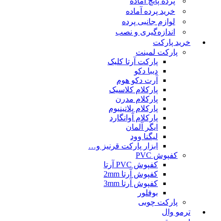
پرده پانچ آماده
خرید پرده آماده
لوازم جانبی پرده
اندازه‌گیری و نصب
خرید پارکت
پارکت لمینت
پارکت آرتا کلیک
دیبا دکو
آرت دکو هوم
پارکلام کلاسیک
پارکلام مدرن
پارکلام پلاتینیوم
پارکلام آوانگارد
ایگر آلمان
لیگنا وود
ابزار پارکت قرنیز و…
کفپوش PVC
کفپوش PVC آرتا
کفپوش آرتا 2mm
کفپوش آرتا 3mm
بوفلور
پارکت چوبی
ترمو وال