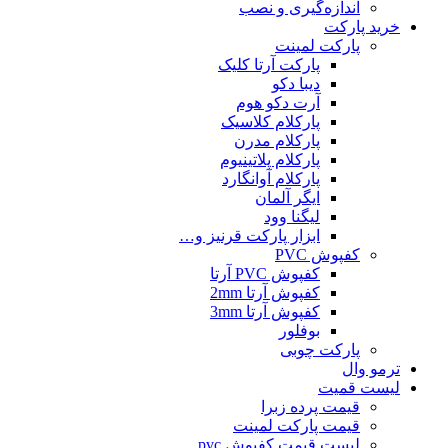
اندازه‌گیری و نصب
خرید پارکت
پارکت لمینت
پارکت آرتا کلیک
دیبا دکو
آرت دکو هوم
پارکلام کلاسیک
پارکلام مدرن
پارکلام پلاتینیوم
پارکلام آوانگارد
ایگر آلمان
لیگنا وود
ابزار پارکت قرنیز و…
کفپوش PVC
کفپوش PVC آرتا
کفپوش آرتا 2mm
کفپوش آرتا 3mm
بوفلور
پارکت چوبی
ترمو وال
لیست قمیت
قیمت پرده زبرا
قیمت پارکت لمینت
لیست قیمت کفپوش pvc