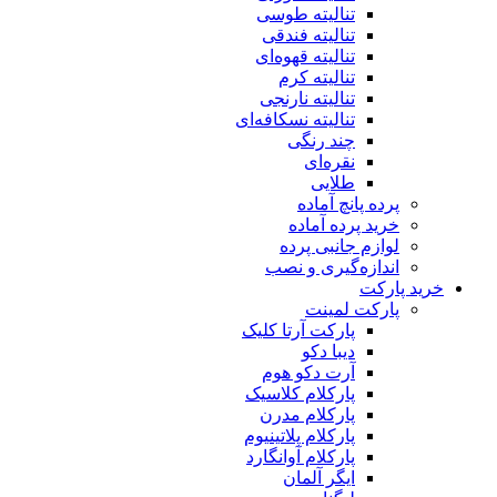
تنالیته طوسی
تنالیته فندقی
تنالیته قهوه‌ای
تنالیته کرم
تنالیته نارنجی
تنالیته نسکافه‌ای
چند رنگی
نقره‌ای
طلایی
پرده پانچ آماده
خرید پرده آماده
لوازم جانبی پرده
اندازه‌گیری و نصب
خرید پارکت
پارکت لمینت
پارکت آرتا کلیک
دیبا دکو
آرت دکو هوم
پارکلام کلاسیک
پارکلام مدرن
پارکلام پلاتینیوم
پارکلام آوانگارد
ایگر آلمان