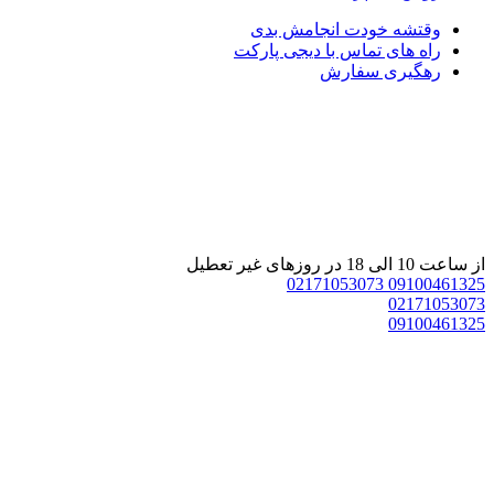
وقتشه خودت انجامش بدی
راه های تماس با دیجی پارکت
رهگیری سفارش
از ساعت 10 الی 18 در روزهای غیر تعطیل
02171053073
09100461325
02171053073
09100461325