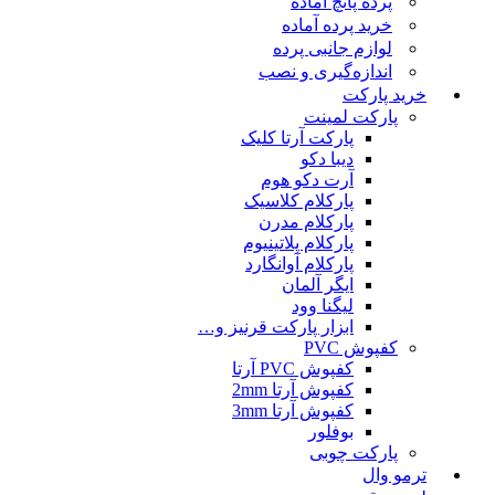
پرده پانچ آماده
خرید پرده آماده
لوازم جانبی پرده
اندازه‌گیری و نصب
خرید پارکت
پارکت لمینت
پارکت آرتا کلیک
دیبا دکو
آرت دکو هوم
پارکلام کلاسیک
پارکلام مدرن
پارکلام پلاتینیوم
پارکلام آوانگارد
ایگر آلمان
لیگنا وود
ابزار پارکت قرنیز و…
کفپوش PVC
کفپوش PVC آرتا
کفپوش آرتا 2mm
کفپوش آرتا 3mm
بوفلور
پارکت چوبی
ترمو وال