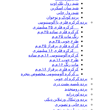
شید رول بلک اوت
شید سان اسکرین
شیدرول چاپی
پرده کودک و نوجوان
پرده کرکره فلزی یا آلومینیومی
__ کرکره فلزی ۲۵ میلیمتری
کرکره فلزی ساده ۲۵.م.م
رنگ مات ۲۵.م.م
طرح چوبی ۲۵.م.م
کرکره فلزی پرفراژ ۲۵.م.م
__ کرکره فلزی ۱۶ میلیمتری
کرکره آلومینیومی ۱۶.م.م ساده
طرح چوب ۱۶.م.م
مات رنگ ۱۶.م.م
کرکره فلزی پرفراژ ۱۶.م.م
ــ کرکره آلومینیومی مخصوص پنجره
پرده کرکره ای چوبی
پرده پلیسه پشت دری
پرده رومن
جدید
پرده لوردراپه
پرده ورتیکال ورتیلاین دیکی
پرده چاپی و تصویری
مینی‌زبرا و شید پنجره