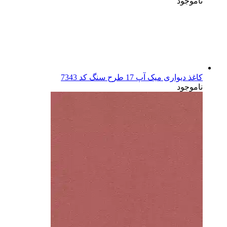
ناموجود
کاغذ دیواری میک آپ 17 طرح سنگ کد 7343
ناموجود