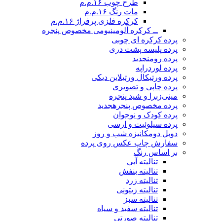
طرح چوب ۱۶.م.م
مات رنگ ۱۶.م.م
کرکره فلزی پرفراژ ۱۶.م.م
ــ کرکره آلومینیومی مخصوص پنجره
پرده کرکره ای چوبی
پرده پلیسه پشت دری
پرده رومن
جدید
پرده لوردراپه
پرده ورتیکال ورتیلاین دیکی
پرده چاپی و تصویری
مینی‌زبرا و شید پنجره
پرده مخصوص پنجره
جدید
پرده کودک و نوجوان
پرده سیلوئیت و ارسی
دوبل دومکانیزه شب و روز
سفارش چاپ عکس روی پرده
بر اساس رنگ
تنالیته آبی
تنالیته بنفش
تنالیته زرد
تنالیته زیتونی
تنالیته سبز
تنالیته سفید و سیاه
تنالیته صورتی