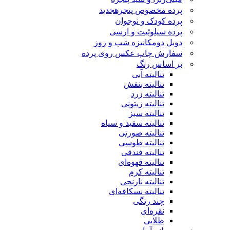
پرده مخصوص پنجره
جدید
پرده کودک و نوجوان
پرده سیلوئیت و ارسی
دوبل دومکانیزه شب و روز
سفارش چاپ عکس روی پرده
بر اساس رنگ
تنالیته آبی
تنالیته بنفش
تنالیته زرد
تنالیته زیتونی
تنالیته سبز
تنالیته سفید و سیاه
تنالیته صورتی
تنالیته طوسی
تنالیته فندقی
تنالیته قهوه‌ای
تنالیته کرم
تنالیته نارنجی
تنالیته نسکافه‌ای
چند رنگی
نقره‌ای
طلایی