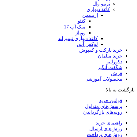
ترمو وال
کاغذ دیواری
اریسمن
کنئو
میک آپ 17
وویاژ
کاغذ دیواری تیمبرلند
لوکس آس
خرید پارکت و کفپوش
خرید مبلمان
دکوراتیو
شگفت انگیز
فرش
محصولات آموزشی
بازگشت به بالا
قوانین خرید
پرسش‌های متداول
رویه‌های بازگرداندن
راهنمای خرید
روش‌های ارسال
روش‌های پرداخت