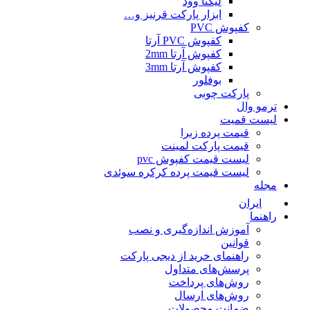
لیگنا وود
ابزار پارکت قرنیز و…
کفپوش PVC
کفپوش PVC آرتا
کفپوش آرتا 2mm
کفپوش آرتا 3mm
بوفلور
پارکت چوبی
ترمو وال
لیست قمیت
قیمت پرده زبرا
قیمت پارکت لمینت
لیست قیمت کفپوش pvc
لیست قیمت پرده کرکره سوئدی
مجله
ایران
راهنما
آموزش اندازه‌گیری و نصب
قوانین
راهنمای خرید از دیجی پارکت
پرسش‌های متداول
روش‌های پرداخت
روش‌های ارسال
ضمانت محصولات