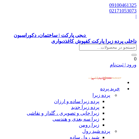
09100461325
02171053073
|
دیجی پارکت | ساختمان، دکوراسیون
داخلی پرده زبرا پارکت کفپوش کاغذدیواری
0
ورود | ثبت‌نام
خرید پرده
پرده زبرا
پرده زبرا ساده و ارزان
پرده زبرا جدید
زبرا چاپی و تصویری ، گلدار و نقاشی
زبرا سه بعدی و هندسی
زبرا رومن
پرده شید رول
شید رول ساده