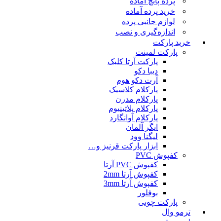
پرده پانچ آماده
خرید پرده آماده
لوازم جانبی پرده
اندازه‌گیری و نصب
خرید پارکت
پارکت لمینت
پارکت آرتا کلیک
دیبا دکو
آرت دکو هوم
پارکلام کلاسیک
پارکلام مدرن
پارکلام پلاتینیوم
پارکلام آوانگارد
ایگر آلمان
لیگنا وود
ابزار پارکت قرنیز و…
کفپوش PVC
کفپوش PVC آرتا
کفپوش آرتا 2mm
کفپوش آرتا 3mm
بوفلور
پارکت چوبی
ترمو وال