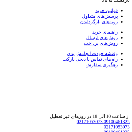
بازگشت به بالا
قوانین خرید
پرسش‌های متداول
رویه‌های بازگرداندن
راهنمای خرید
روش‌های ارسال
روش‌های پرداخت
وقتشه خودت انجامش بدی
راه های تماس با دیجی پارکت
رهگیری سفارش
از ساعت 10 الی 18 در روزهای غیر تعطیل
02171053073
09100461325
02171053073