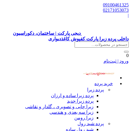
09100461325
02171053073
|
دیجی پارکت | ساختمان، دکوراسیون
داخلی پرده زبرا پارکت کفپوش کاغذدیواری
0
ورود | ثبت‌نام
خرید پرده
پرده زبرا
پرده زبرا ساده و ارزان
پرده زبرا جدید
زبرا چاپی و تصویری ، گلدار و نقاشی
زبرا سه بعدی و هندسی
زبرا رومن
پرده شید رول
شید رول ساده