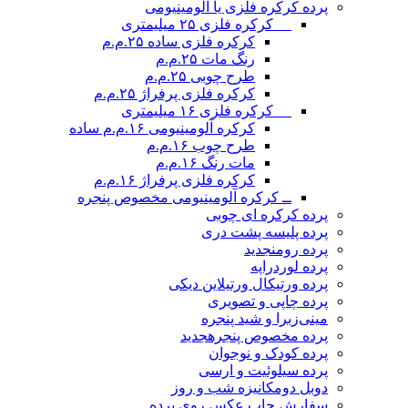
پرده کرکره فلزی یا آلومینیومی
__ کرکره فلزی ۲۵ میلیمتری
کرکره فلزی ساده ۲۵.م.م
رنگ مات ۲۵.م.م
طرح چوبی ۲۵.م.م
کرکره فلزی پرفراژ ۲۵.م.م
__ کرکره فلزی ۱۶ میلیمتری
کرکره آلومینیومی ۱۶.م.م ساده
طرح چوب ۱۶.م.م
مات رنگ ۱۶.م.م
کرکره فلزی پرفراژ ۱۶.م.م
ــ کرکره آلومینیومی مخصوص پنجره
پرده کرکره ای چوبی
پرده پلیسه پشت دری
پرده رومن
جدید
پرده لوردراپه
پرده ورتیکال ورتیلاین دیکی
پرده چاپی و تصویری
مینی‌زبرا و شید پنجره
پرده مخصوص پنجره
جدید
پرده کودک و نوجوان
پرده سیلوئیت و ارسی
دوبل دومکانیزه شب و روز
سفارش چاپ عکس روی پرده