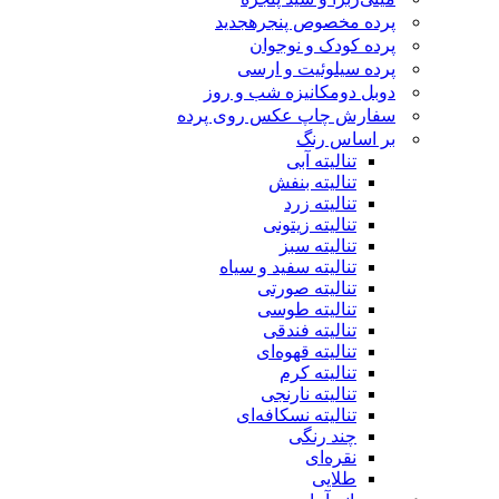
پرده مخصوص پنجره
جدید
پرده کودک و نوجوان
پرده سیلوئیت و ارسی
دوبل دومکانیزه شب و روز
سفارش چاپ عکس روی پرده
بر اساس رنگ
تنالیته آبی
تنالیته بنفش
تنالیته زرد
تنالیته زیتونی
تنالیته سبز
تنالیته سفید و سیاه
تنالیته صورتی
تنالیته طوسی
تنالیته فندقی
تنالیته قهوه‌ای
تنالیته کرم
تنالیته نارنجی
تنالیته نسکافه‌ای
چند رنگی
نقره‌ای
طلایی