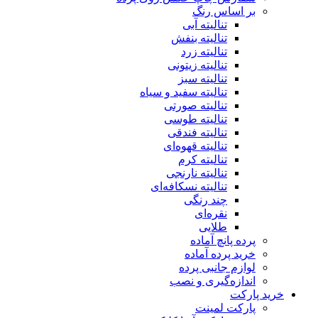
بر اساس رنگ
تنالیته آبی
تنالیته بنفش
تنالیته زرد
تنالیته زیتونی
تنالیته سبز
تنالیته سفید و سیاه
تنالیته صورتی
تنالیته طوسی
تنالیته فندقی
تنالیته قهوه‌ای
تنالیته کرم
تنالیته نارنجی
تنالیته نسکافه‌ای
چند رنگی
نقره‌ای
طلایی
پرده پانچ آماده
خرید پرده آماده
لوازم جانبی پرده
اندازه‌گیری و نصب
خرید پارکت
پارکت لمینت