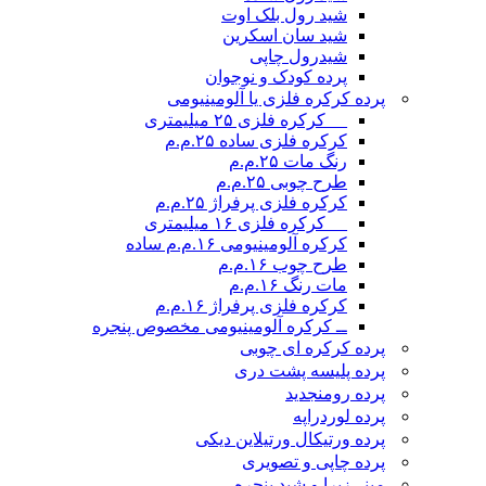
شید رول بلک اوت
شید سان اسکرین
شیدرول چاپی
پرده کودک و نوجوان
پرده کرکره فلزی یا آلومینیومی
__ کرکره فلزی ۲۵ میلیمتری
کرکره فلزی ساده ۲۵.م.م
رنگ مات ۲۵.م.م
طرح چوبی ۲۵.م.م
کرکره فلزی پرفراژ ۲۵.م.م
__ کرکره فلزی ۱۶ میلیمتری
کرکره آلومینیومی ۱۶.م.م ساده
طرح چوب ۱۶.م.م
مات رنگ ۱۶.م.م
کرکره فلزی پرفراژ ۱۶.م.م
ــ کرکره آلومینیومی مخصوص پنجره
پرده کرکره ای چوبی
پرده پلیسه پشت دری
پرده رومن
جدید
پرده لوردراپه
پرده ورتیکال ورتیلاین دیکی
پرده چاپی و تصویری
مینی‌زبرا و شید پنجره