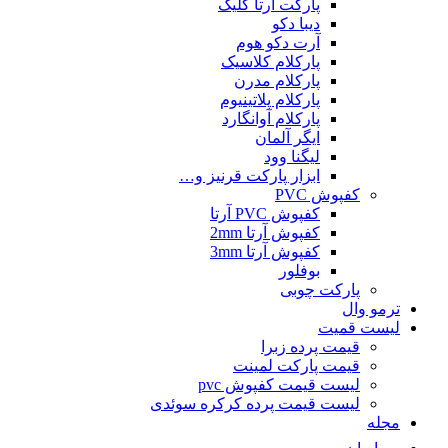
پارکت آرتا کلیک
دیبا دکو
آرت دکو هوم
پارکلام کلاسیک
پارکلام مدرن
پارکلام پلاتینیوم
پارکلام آوانگارد
ایگر آلمان
لیگنا وود
ابزار پارکت قرنیز و…
کفپوش PVC
کفپوش PVC آرتا
کفپوش آرتا 2mm
کفپوش آرتا 3mm
بوفلور
پارکت چوبی
ترمو وال
لیست قمیت
قیمت پرده زبرا
قیمت پارکت لمینت
لیست قیمت کفپوش pvc
لیست قیمت پرده کرکره سوئدی
مجله