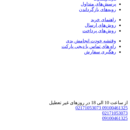
پرسش‌های متداول
رویه‌های بازگرداندن
راهنمای خرید
روش‌های ارسال
روش‌های پرداخت
وقتشه خودت انجامش بدی
راه های تماس با دیجی پارکت
رهگیری سفارش
از ساعت 10 الی 18 در روزهای غیر تعطیل
02171053073
09100461325
02171053073
09100461325