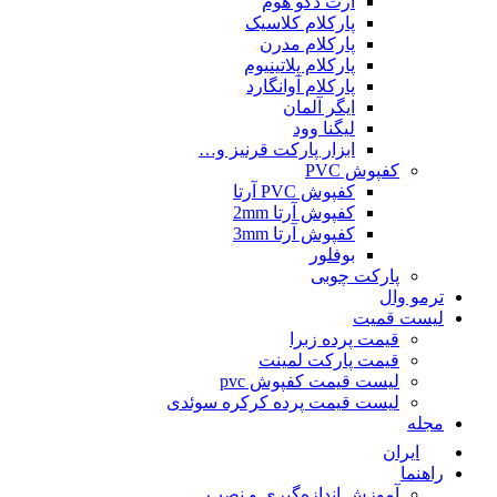
آرت دکو هوم
پارکلام کلاسیک
پارکلام مدرن
پارکلام پلاتینیوم
پارکلام آوانگارد
ایگر آلمان
لیگنا وود
ابزار پارکت قرنیز و…
کفپوش PVC
کفپوش PVC آرتا
کفپوش آرتا 2mm
کفپوش آرتا 3mm
بوفلور
پارکت چوبی
ترمو وال
لیست قمیت
قیمت پرده زبرا
قیمت پارکت لمینت
لیست قیمت کفپوش pvc
لیست قیمت پرده کرکره سوئدی
مجله
ایران
راهنما
آموزش اندازه‌گیری و نصب