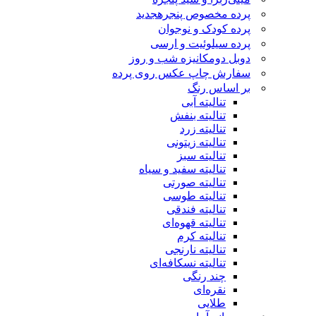
پرده مخصوص پنجره
جدید
پرده کودک و نوجوان
پرده سیلوئیت و ارسی
دوبل دومکانیزه شب و روز
سفارش چاپ عکس روی پرده
بر اساس رنگ
تنالیته آبی
تنالیته بنفش
تنالیته زرد
تنالیته زیتونی
تنالیته سبز
تنالیته سفید و سیاه
تنالیته صورتی
تنالیته طوسی
تنالیته فندقی
تنالیته قهوه‌ای
تنالیته کرم
تنالیته نارنجی
تنالیته نسکافه‌ای
چند رنگی
نقره‌ای
طلایی