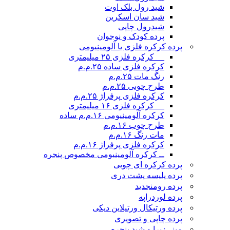
شید رول بلک اوت
شید سان اسکرین
شیدرول چاپی
پرده کودک و نوجوان
پرده کرکره فلزی یا آلومینیومی
__ کرکره فلزی ۲۵ میلیمتری
کرکره فلزی ساده ۲۵.م.م
رنگ مات ۲۵.م.م
طرح چوبی ۲۵.م.م
کرکره فلزی پرفراژ ۲۵.م.م
__ کرکره فلزی ۱۶ میلیمتری
کرکره آلومینیومی ۱۶.م.م ساده
طرح چوب ۱۶.م.م
مات رنگ ۱۶.م.م
کرکره فلزی پرفراژ ۱۶.م.م
ــ کرکره آلومینیومی مخصوص پنجره
پرده کرکره ای چوبی
پرده پلیسه پشت دری
پرده رومن
جدید
پرده لوردراپه
پرده ورتیکال ورتیلاین دیکی
پرده چاپی و تصویری
مینی‌زبرا و شید پنجره