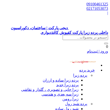
09100461325
02171053073
|
دیجی پارکت | ساختمان، دکوراسیون
داخلی پرده زبرا پارکت کفپوش کاغذدیواری
0
ورود | ثبت‌نام
خرید پرده
پرده زبرا
پرده زبرا ساده و ارزان
پرده زبرا جدید
زبرا چاپی و تصویری ، گلدار و نقاشی
زبرا سه بعدی و هندسی
زبرا رومن
پرده شید رول
شید رول ساده