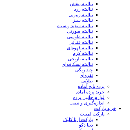
تنالیته بنفش
تنالیته زرد
تنالیته زیتونی
تنالیته سبز
تنالیته سفید و سیاه
تنالیته صورتی
تنالیته طوسی
تنالیته فندقی
تنالیته قهوه‌ای
تنالیته کرم
تنالیته نارنجی
تنالیته نسکافه‌ای
چند رنگی
نقره‌ای
طلایی
پرده پانچ آماده
خرید پرده آماده
لوازم جانبی پرده
اندازه‌گیری و نصب
خرید پارکت
پارکت لمینت
پارکت آرتا کلیک
دیبا دکو