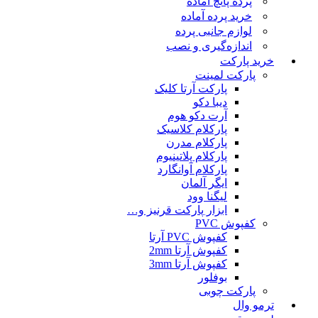
پرده پانچ آماده
خرید پرده آماده
لوازم جانبی پرده
اندازه‌گیری و نصب
خرید پارکت
پارکت لمینت
پارکت آرتا کلیک
دیبا دکو
آرت دکو هوم
پارکلام کلاسیک
پارکلام مدرن
پارکلام پلاتینیوم
پارکلام آوانگارد
ایگر آلمان
لیگنا وود
ابزار پارکت قرنیز و…
کفپوش PVC
کفپوش PVC آرتا
کفپوش آرتا 2mm
کفپوش آرتا 3mm
بوفلور
پارکت چوبی
ترمو وال