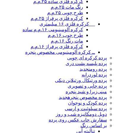
کرکره فلزی ساده ۲۵.م.م
رنگ مات ۲۵.م.م
طرح چوبی ۲۵.م.م
کرکره فلزی پرفراژ ۲۵.م.م
__ کرکره فلزی ۱۶ میلیمتری
کرکره آلومینیومی ۱۶.م.م ساده
طرح چوب ۱۶.م.م
مات رنگ ۱۶.م.م
کرکره فلزی پرفراژ ۱۶.م.م
ــ کرکره آلومینیومی مخصوص پنجره
پرده کرکره ای چوبی
پرده پلیسه پشت دری
پرده رومن
جدید
پرده لوردراپه
پرده ورتیکال ورتیلاین دیکی
پرده چاپی و تصویری
مینی‌زبرا و شید پنجره
پرده مخصوص پنجره
جدید
پرده کودک و نوجوان
پرده سیلوئیت و ارسی
دوبل دومکانیزه شب و روز
سفارش چاپ عکس روی پرده
بر اساس رنگ
تنالیته آبی