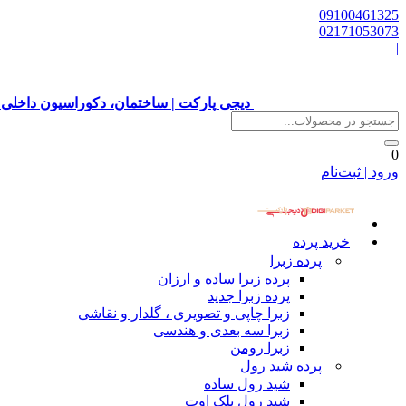
09100461325
02171053073
|
دیجی پارکت | ساختمان، دکوراسیون داخلی 
0
ورود | ثبت‌نام
خرید پرده
پرده زبرا
پرده زبرا ساده و ارزان
پرده زبرا جدید
زبرا چاپی و تصویری ، گلدار و نقاشی
زبرا سه بعدی و هندسی
زبرا رومن
پرده شید رول
شید رول ساده
شید رول بلک اوت