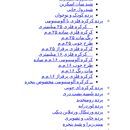
شید سان اسکرین
شیدرول چاپی
پرده کودک و نوجوان
پرده کرکره فلزی یا آلومینیومی
__ کرکره فلزی ۲۵ میلیمتری
کرکره فلزی ساده ۲۵.م.م
رنگ مات ۲۵.م.م
طرح چوبی ۲۵.م.م
کرکره فلزی پرفراژ ۲۵.م.م
__ کرکره فلزی ۱۶ میلیمتری
کرکره آلومینیومی ۱۶.م.م ساده
طرح چوب ۱۶.م.م
مات رنگ ۱۶.م.م
کرکره فلزی پرفراژ ۱۶.م.م
ــ کرکره آلومینیومی مخصوص پنجره
پرده کرکره ای چوبی
پرده پلیسه پشت دری
پرده رومن
جدید
پرده لوردراپه
پرده ورتیکال ورتیلاین دیکی
پرده چاپی و تصویری
مینی‌زبرا و شید پنجره