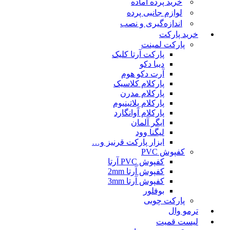
خرید پرده آماده
لوازم جانبی پرده
اندازه‌گیری و نصب
خرید پارکت
پارکت لمینت
پارکت آرتا کلیک
دیبا دکو
آرت دکو هوم
پارکلام کلاسیک
پارکلام مدرن
پارکلام پلاتینیوم
پارکلام آوانگارد
ایگر آلمان
لیگنا وود
ابزار پارکت قرنیز و…
کفپوش PVC
کفپوش PVC آرتا
کفپوش آرتا 2mm
کفپوش آرتا 3mm
بوفلور
پارکت چوبی
ترمو وال
لیست قمیت