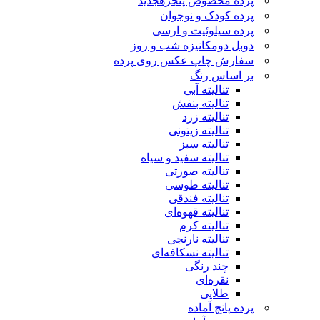
پرده مخصوص پنجره
جدید
پرده کودک و نوجوان
پرده سیلوئیت و ارسی
دوبل دومکانیزه شب و روز
سفارش چاپ عکس روی پرده
بر اساس رنگ
تنالیته آبی
تنالیته بنفش
تنالیته زرد
تنالیته زیتونی
تنالیته سبز
تنالیته سفید و سیاه
تنالیته صورتی
تنالیته طوسی
تنالیته فندقی
تنالیته قهوه‌ای
تنالیته کرم
تنالیته نارنجی
تنالیته نسکافه‌ای
چند رنگی
نقره‌ای
طلایی
پرده پانچ آماده