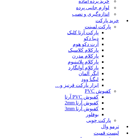
خرید پرده آماده
لوازم جانبی پرده
اندازه‌گیری و نصب
خرید پارکت
پارکت لمینت
پارکت آرتا کلیک
دیبا دکو
آرت دکو هوم
پارکلام کلاسیک
پارکلام مدرن
پارکلام پلاتینیوم
پارکلام آوانگارد
ایگر آلمان
لیگنا وود
ابزار پارکت قرنیز و…
کفپوش PVC
کفپوش PVC آرتا
کفپوش آرتا 2mm
کفپوش آرتا 3mm
بوفلور
پارکت چوبی
ترمو وال
لیست قمیت