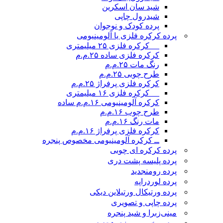
شید سان اسکرین
شیدرول چاپی
پرده کودک و نوجوان
پرده کرکره فلزی یا آلومینیومی
__ کرکره فلزی ۲۵ میلیمتری
کرکره فلزی ساده ۲۵.م.م
رنگ مات ۲۵.م.م
طرح چوبی ۲۵.م.م
کرکره فلزی پرفراژ ۲۵.م.م
__ کرکره فلزی ۱۶ میلیمتری
کرکره آلومینیومی ۱۶.م.م ساده
طرح چوب ۱۶.م.م
مات رنگ ۱۶.م.م
کرکره فلزی پرفراژ ۱۶.م.م
ــ کرکره آلومینیومی مخصوص پنجره
پرده کرکره ای چوبی
پرده پلیسه پشت دری
پرده رومن
جدید
پرده لوردراپه
پرده ورتیکال ورتیلاین دیکی
پرده چاپی و تصویری
مینی‌زبرا و شید پنجره