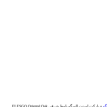
گو
»
پارکت لمینت السگو بلوط شرقی ELESGO Oriental Oak