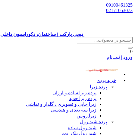
09100461325
02171053073
|
دیجی پارکت | ساختمان، دکوراسیون داخلی 
0
ورود | ثبت‌نام
خرید پرده
پرده زبرا
پرده زبرا ساده و ارزان
پرده زبرا جدید
زبرا چاپی و تصویری ، گلدار و نقاشی
زبرا سه بعدی و هندسی
زبرا رومن
پرده شید رول
شید رول ساده
شید رول بلک اوت