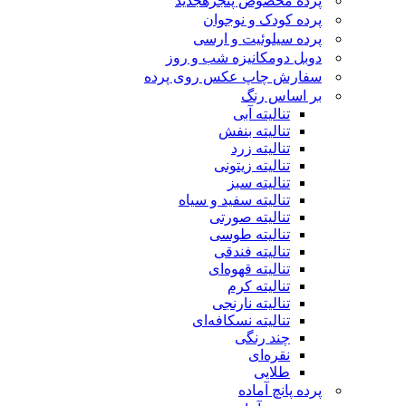
پرده مخصوص پنجره
جدید
پرده کودک و نوجوان
پرده سیلوئیت و ارسی
دوبل دومکانیزه شب و روز
سفارش چاپ عکس روی پرده
بر اساس رنگ
تنالیته آبی
تنالیته بنفش
تنالیته زرد
تنالیته زیتونی
تنالیته سبز
تنالیته سفید و سیاه
تنالیته صورتی
تنالیته طوسی
تنالیته فندقی
تنالیته قهوه‌ای
تنالیته کرم
تنالیته نارنجی
تنالیته نسکافه‌ای
چند رنگی
نقره‌ای
طلایی
پرده پانچ آماده