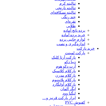
تنالیته کرم
تنالیته نارنجی
تنالیته نسکافه‌ای
چند رنگی
نقره‌ای
طلایی
پرده پانچ آماده
خرید پرده آماده
لوازم جانبی پرده
اندازه‌گیری و نصب
خرید پارکت
پارکت لمینت
پارکت آرتا کلیک
دیبا دکو
آرت دکو هوم
پارکلام کلاسیک
پارکلام مدرن
پارکلام پلاتینیوم
پارکلام آوانگارد
ایگر آلمان
لیگنا وود
ابزار پارکت قرنیز و…
کفپوش PVC