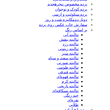
پرده مخصوص پنجره
جدید
پرده کودک و نوجوان
پرده سیلوئیت و ارسی
دوبل دومکانیزه شب و روز
سفارش چاپ عکس روی پرده
بر اساس رنگ
تنالیته آبی
تنالیته بنفش
تنالیته زرد
تنالیته زیتونی
تنالیته سبز
تنالیته سفید و سیاه
تنالیته صورتی
تنالیته طوسی
تنالیته فندقی
تنالیته قهوه‌ای
تنالیته کرم
تنالیته نارنجی
تنالیته نسکافه‌ای
چند رنگی
نقره‌ای
طلایی
پرده پانچ آماده