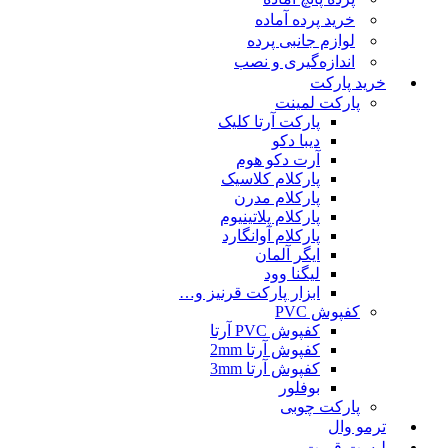
خرید پرده آماده
لوازم جانبی پرده
اندازه‌گیری و نصب
خرید پارکت
پارکت لمینت
پارکت آرتا کلیک
دیبا دکو
آرت دکو هوم
پارکلام کلاسیک
پارکلام مدرن
پارکلام پلاتینیوم
پارکلام آوانگارد
ایگر آلمان
لیگنا وود
ابزار پارکت قرنیز و…
کفپوش PVC
کفپوش PVC آرتا
کفپوش آرتا 2mm
کفپوش آرتا 3mm
بوفلور
پارکت چوبی
ترمو وال
لیست قمیت