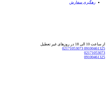
رهگیری سفارش
 ساعت 10 الی 18 در روزهای غیر تعطیل
02171053073
0910046132
0217105307
0910046132