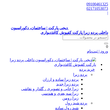
0910046132
0217105307
دیجی پارکت | ساختمان، دکوراسیون
اخلی پرده زبرا پارکت کفپوش کاغذدیواری
رود | ثبت‌نام
خرید پرده
پرده زبرا
پرده زبرا ساده و ارزان
پرده زبرا جدید
زبرا چاپی و تصویری ، گلدار و نقاشی
زبرا سه بعدی و هندسی
زبرا رومن
پرده شید رول
شید رول ساده