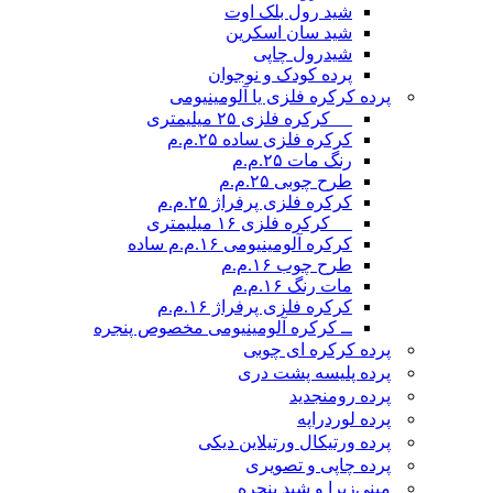
شید رول بلک اوت
شید سان اسکرین
شیدرول چاپی
پرده کودک و نوجوان
پرده کرکره فلزی یا آلومینیومی
__ کرکره فلزی ۲۵ میلیمتری
کرکره فلزی ساده ۲۵.م.م
رنگ مات ۲۵.م.م
طرح چوبی ۲۵.م.م
کرکره فلزی پرفراژ ۲۵.م.م
__ کرکره فلزی ۱۶ میلیمتری
کرکره آلومینیومی ۱۶.م.م ساده
طرح چوب ۱۶.م.م
مات رنگ ۱۶.م.م
کرکره فلزی پرفراژ ۱۶.م.م
ــ کرکره آلومینیومی مخصوص پنجره
پرده کرکره ای چوبی
پرده پلیسه پشت دری
پرده رومن
جدید
پرده لوردراپه
پرده ورتیکال ورتیلاین دیکی
پرده چاپی و تصویری
مینی‌زبرا و شید پنجره