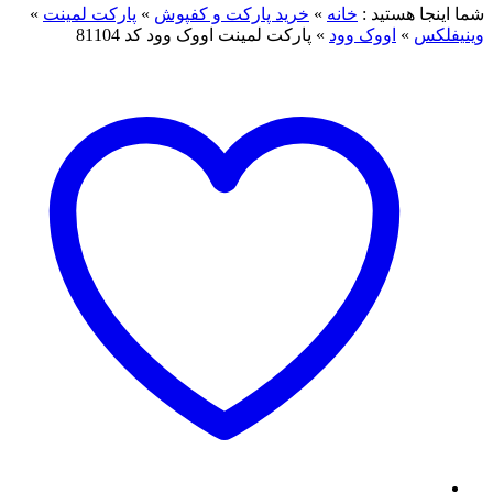
ما اینجا هستید :
خانه
»
خرید پارکت و کفپوش
»
پارکت لمینت
»
ینیفلکس
»
اووک وود
»
پارکت لمینت اووک وود کد 81104