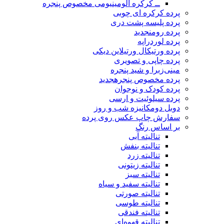
ــ کرکره آلومینیومی مخصوص پنجره
پرده کرکره ای چوبی
پرده پلیسه پشت دری
پرده رومن
جدید
پرده لوردراپه
پرده ورتیکال ورتیلاین دیکی
پرده چاپی و تصویری
مینی‌زبرا و شید پنجره
پرده مخصوص پنجره
جدید
پرده کودک و نوجوان
پرده سیلوئیت و ارسی
دوبل دومکانیزه شب و روز
سفارش چاپ عکس روی پرده
بر اساس رنگ
تنالیته آبی
تنالیته بنفش
تنالیته زرد
تنالیته زیتونی
تنالیته سبز
تنالیته سفید و سیاه
تنالیته صورتی
تنالیته طوسی
تنالیته فندقی
تنالیته قهوه‌ای