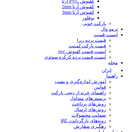
کفپوش PVC آرتا
کفپوش آرتا 2mm
کفپوش آرتا 3mm
بوفلور
پارکت چوبی
ترمو وال
لیست قمیت
قیمت پرده زبرا
قیمت پارکت لمینت
لیست قیمت کفپوش pvc
لیست قیمت پرده کرکره سوئدی
مجله
ایران
راهنما
آموزش اندازه‌گیری و نصب
قوانین
راهنمای خرید از دیجی پارکت
پرسش‌های متداول
روش‌های پرداخت
روش‌های ارسال
ضمانت محصولات
رویه‌های بازگرداندن کالا
رهگیری سفارش
تماس باما