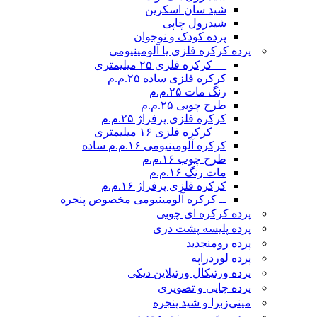
شید سان اسکرین
شیدرول چاپی
پرده کودک و نوجوان
پرده کرکره فلزی یا آلومینیومی
__ کرکره فلزی ۲۵ میلیمتری
کرکره فلزی ساده ۲۵.م.م
رنگ مات ۲۵.م.م
طرح چوبی ۲۵.م.م
کرکره فلزی پرفراژ ۲۵.م.م
__ کرکره فلزی ۱۶ میلیمتری
کرکره آلومینیومی ۱۶.م.م ساده
طرح چوب ۱۶.م.م
مات رنگ ۱۶.م.م
کرکره فلزی پرفراژ ۱۶.م.م
ــ کرکره آلومینیومی مخصوص پنجره
پرده کرکره ای چوبی
پرده پلیسه پشت دری
پرده رومن
جدید
پرده لوردراپه
پرده ورتیکال ورتیلاین دیکی
پرده چاپی و تصویری
مینی‌زبرا و شید پنجره