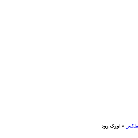
یفلکس
»
اووک وود