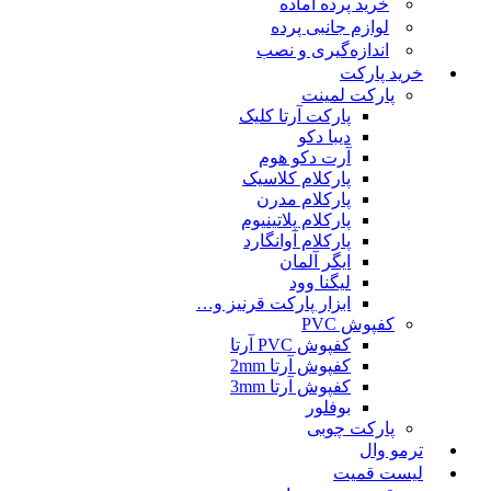
خرید پرده آماده
لوازم جانبی پرده
اندازه‌گیری و نصب
خرید پارکت
پارکت لمینت
پارکت آرتا کلیک
دیبا دکو
آرت دکو هوم
پارکلام کلاسیک
پارکلام مدرن
پارکلام پلاتینیوم
پارکلام آوانگارد
ایگر آلمان
لیگنا وود
ابزار پارکت قرنیز و…
کفپوش PVC
کفپوش PVC آرتا
کفپوش آرتا 2mm
کفپوش آرتا 3mm
بوفلور
پارکت چوبی
ترمو وال
لیست قمیت