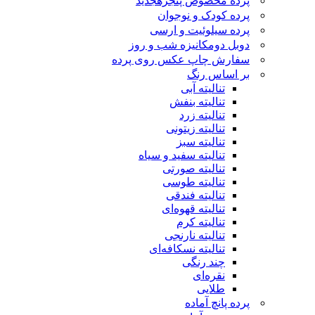
پرده مخصوص پنجره
جدید
پرده کودک و نوجوان
پرده سیلوئیت و ارسی
دوبل دومکانیزه شب و روز
سفارش چاپ عکس روی پرده
بر اساس رنگ
تنالیته آبی
تنالیته بنفش
تنالیته زرد
تنالیته زیتونی
تنالیته سبز
تنالیته سفید و سیاه
تنالیته صورتی
تنالیته طوسی
تنالیته فندقی
تنالیته قهوه‌ای
تنالیته کرم
تنالیته نارنجی
تنالیته نسکافه‌ای
چند رنگی
نقره‌ای
طلایی
پرده پانچ آماده