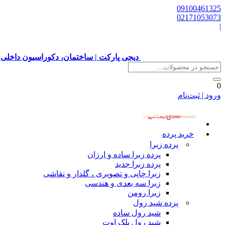
09100461325
02171053073
|
دیجی پارکت | ساختمان، دکوراسیون داخلی 
0
ورود | ثبت‌نام
خرید پرده
پرده زبرا
پرده زبرا ساده و ارزان
پرده زبرا جدید
زبرا چاپی و تصویری ، گلدار و نقاشی
زبرا سه بعدی و هندسی
زبرا رومن
پرده شید رول
شید رول ساده
شید رول بلک اوت