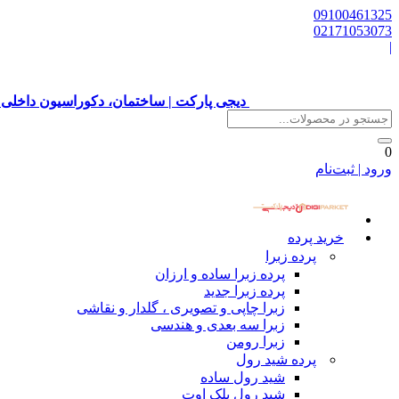
09100461325
02171053073
|
دیجی پارکت | ساختمان، دکوراسیون داخلی 
0
ورود | ثبت‌نام
خرید پرده
پرده زبرا
پرده زبرا ساده و ارزان
پرده زبرا جدید
زبرا چاپی و تصویری ، گلدار و نقاشی
زبرا سه بعدی و هندسی
زبرا رومن
پرده شید رول
شید رول ساده
شید رول بلک اوت