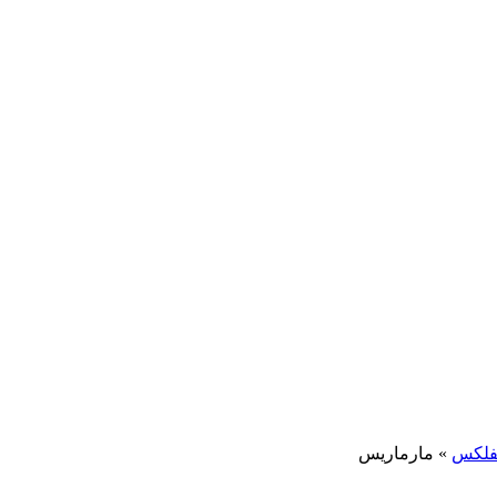
یفلکس
»
مارماریس