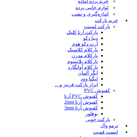
خرید پرده آماده
لوازم جانبی پرده
اندازه‌گیری و نصب
خرید پارکت
پارکت لمینت
پارکت آرتا کلیک
دیبا دکو
آرت دکو هوم
پارکلام کلاسیک
پارکلام مدرن
پارکلام پلاتینیوم
پارکلام آوانگارد
ایگر آلمان
لیگنا وود
ابزار پارکت قرنیز و…
کفپوش PVC
کفپوش PVC آرتا
کفپوش آرتا 2mm
کفپوش آرتا 3mm
بوفلور
پارکت چوبی
ترمو وال
لیست قمیت