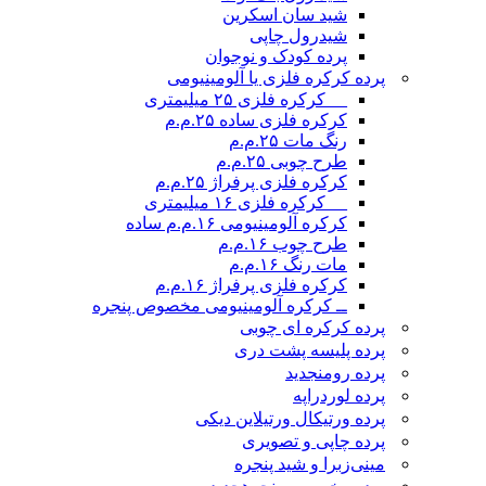
شید سان اسکرین
شیدرول چاپی
پرده کودک و نوجوان
پرده کرکره فلزی یا آلومینیومی
__ کرکره فلزی ۲۵ میلیمتری
کرکره فلزی ساده ۲۵.م.م
رنگ مات ۲۵.م.م
طرح چوبی ۲۵.م.م
کرکره فلزی پرفراژ ۲۵.م.م
__ کرکره فلزی ۱۶ میلیمتری
کرکره آلومینیومی ۱۶.م.م ساده
طرح چوب ۱۶.م.م
مات رنگ ۱۶.م.م
کرکره فلزی پرفراژ ۱۶.م.م
ــ کرکره آلومینیومی مخصوص پنجره
پرده کرکره ای چوبی
پرده پلیسه پشت دری
پرده رومن
جدید
پرده لوردراپه
پرده ورتیکال ورتیلاین دیکی
پرده چاپی و تصویری
مینی‌زبرا و شید پنجره