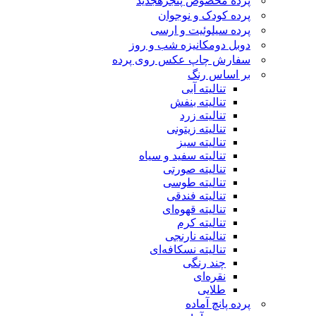
پرده مخصوص پنجره
جدید
پرده کودک و نوجوان
پرده سیلوئیت و ارسی
دوبل دومکانیزه شب و روز
سفارش چاپ عکس روی پرده
بر اساس رنگ
تنالیته آبی
تنالیته بنفش
تنالیته زرد
تنالیته زیتونی
تنالیته سبز
تنالیته سفید و سیاه
تنالیته صورتی
تنالیته طوسی
تنالیته فندقی
تنالیته قهوه‌ای
تنالیته کرم
تنالیته نارنجی
تنالیته نسکافه‌ای
چند رنگی
نقره‌ای
طلایی
پرده پانچ آماده