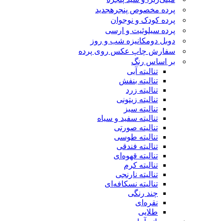
پرده مخصوص پنجره
جدید
پرده کودک و نوجوان
پرده سیلوئیت و ارسی
دوبل دومکانیزه شب و روز
سفارش چاپ عکس روی پرده
بر اساس رنگ
تنالیته آبی
تنالیته بنفش
تنالیته زرد
تنالیته زیتونی
تنالیته سبز
تنالیته سفید و سیاه
تنالیته صورتی
تنالیته طوسی
تنالیته فندقی
تنالیته قهوه‌ای
تنالیته کرم
تنالیته نارنجی
تنالیته نسکافه‌ای
چند رنگی
نقره‌ای
طلایی