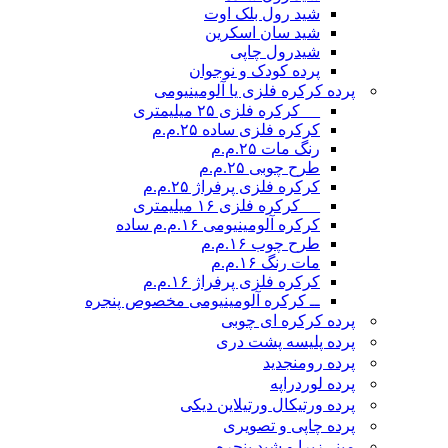
شید رول بلک اوت
شید سان اسکرین
شیدرول چاپی
پرده کودک و نوجوان
پرده کرکره فلزی یا آلومینیومی
__ کرکره فلزی ۲۵ میلیمتری
کرکره فلزی ساده ۲۵.م.م
رنگ مات ۲۵.م.م
طرح چوبی ۲۵.م.م
کرکره فلزی پرفراژ ۲۵.م.م
__ کرکره فلزی ۱۶ میلیمتری
کرکره آلومینیومی ۱۶.م.م ساده
طرح چوب ۱۶.م.م
مات رنگ ۱۶.م.م
کرکره فلزی پرفراژ ۱۶.م.م
ــ کرکره آلومینیومی مخصوص پنجره
پرده کرکره ای چوبی
پرده پلیسه پشت دری
پرده رومن
جدید
پرده لوردراپه
پرده ورتیکال ورتیلاین دیکی
پرده چاپی و تصویری
مینی‌زبرا و شید پنجره