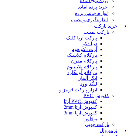
پرده پانچ آماده
خرید پرده آماده
لوازم جانبی پرده
اندازه‌گیری و نصب
خرید پارکت
پارکت لمینت
پارکت آرتا کلیک
دیبا دکو
آرت دکو هوم
پارکلام کلاسیک
پارکلام مدرن
پارکلام پلاتینیوم
پارکلام آوانگارد
ایگر آلمان
لیگنا وود
ابزار پارکت قرنیز و…
کفپوش PVC
کفپوش PVC آرتا
کفپوش آرتا 2mm
کفپوش آرتا 3mm
بوفلور
پارکت چوبی
ترمو وال