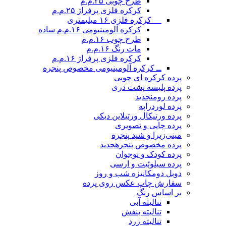
طرح چوبی ۲۵.م.م
کرکره فلزی پرفراژ ۲۵.م.م
__ کرکره فلزی ۱۶ میلیمتری
کرکره آلومینیومی ۱۶.م.م ساده
طرح چوب ۱۶.م.م
مات رنگ ۱۶.م.م
کرکره فلزی پرفراژ ۱۶.م.م
ــ کرکره آلومینیومی مخصوص پنجره
پرده کرکره ای چوبی
پرده پلیسه پشت دری
پرده رومن
جدید
پرده لوردراپه
پرده ورتیکال ورتیلاین دیکی
پرده چاپی و تصویری
مینی‌زبرا و شید پنجره
پرده مخصوص پنجره
جدید
پرده کودک و نوجوان
پرده سیلوئیت و ارسی
دوبل دومکانیزه شب و روز
سفارش چاپ عکس روی پرده
بر اساس رنگ
تنالیته آبی
تنالیته بنفش
تنالیته زرد