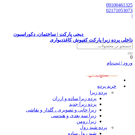
09100461325
02171053073
|
دیجی پارکت | ساختمان، دکوراسیون
داخلی پرده زبرا پارکت کفپوش کاغذدیواری
0
ورود | ثبت‌نام
خرید پرده
پرده زبرا
پرده زبرا ساده و ارزان
پرده زبرا جدید
زبرا چاپی و تصویری ، گلدار و نقاشی
زبرا سه بعدی و هندسی
زبرا رومن
پرده شید رول
شید رول ساده