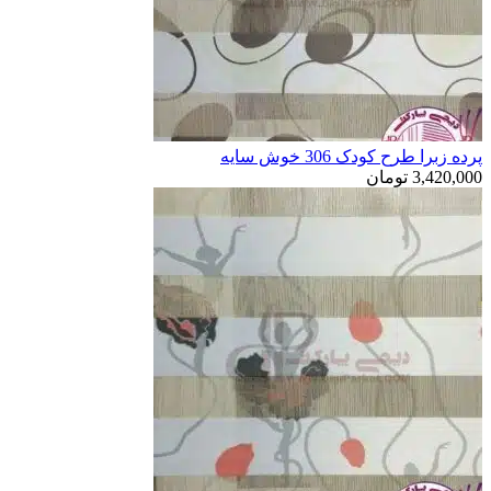
پرده زبرا طرح کودک 306 خوش سایه
3,420,000
تومان