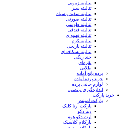
تنالیته زیتونی
تنالیته سبز
تنالیته سفید و سیاه
تنالیته صورتی
تنالیته طوسی
تنالیته فندقی
تنالیته قهوه‌ای
تنالیته کرم
تنالیته نارنجی
تنالیته نسکافه‌ای
چند رنگی
نقره‌ای
طلایی
پرده پانچ آماده
خرید پرده آماده
لوازم جانبی پرده
اندازه‌گیری و نصب
خرید پارکت
پارکت لمینت
پارکت آرتا کلیک
دیبا دکو
آرت دکو هوم
پارکلام کلاسیک
پارکلام مدرن