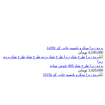
پرده زبرا میکرو پلیسه چاپی کد 1439c
4,100,000
تومان
پرده زبرا طرح شاد 469 خوش سایه
3,420,000
تومان