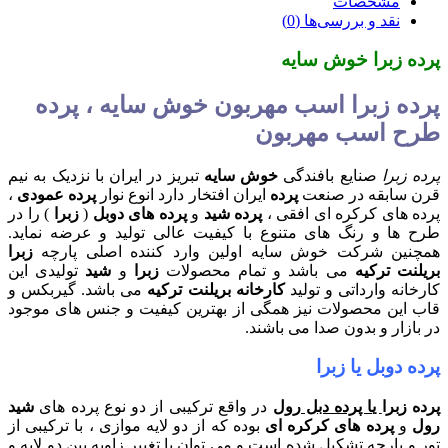
مشخصات
نقد و بررسی‌ها (0)
پرده زبرا خوش سایه
پرده زبرا اسب مهربون خوش سایه ، پرده
طرح اسب مهربون
پرده زبرا
صنایع بافندگی
خوش سایه
تبریز در ایران با نزدیک به نیم
قرن سابقه در صنعت
پرده
ایران افتخار دارد انوع نوار
پرده عمودی
،
پرده های کرکره ای افقی ،
پرده شید
و
پرده های دوبل
(
زبرا
) را در
طرح ها و رنگ های متنوع با کیفیت عالی تولید و عرضه نماید.
همچنین شرکت خوش سایه اولین وارد کننده اصلی پارچه
زبرا
بریلنت ترکیه
می باشد و تمام محصولات
زبرا
و
شید
تولیدی این
کارخانه وارداتی و تولید
کارخانه بریلنت ترکیه
می باشد. گیربکس و
قاب این محصولات نیز همگی از بهترین کیفیت و جنس های موجود
در بازار و بدون صدا می باشند.
پرده دوبل یا زبرا
پرده زبرا
یا پرده دبل رول
در واقع ترکیبی از دو نوع پرده های
شید
رول
و
پرده های کرکره ای
بوده که از دو لایه موازی ، با ترکیبی از
تور و پارچه تشکیل شده است و می توان با تغییر زاویه بین دو لایه و