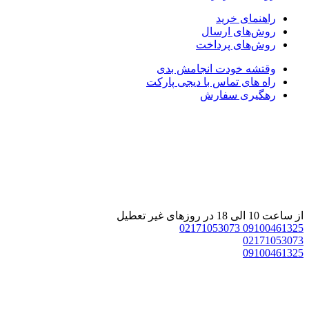
راهنمای خرید
روش‌های ارسال
روش‌های پرداخت
وقتشه خودت انجامش بدی
راه های تماس با دیجی پارکت
رهگیری سفارش
از ساعت 10 الی 18 در روزهای غیر تعطیل
02171053073
09100461325
02171053073
09100461325