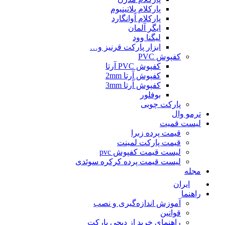
پارکلام پلاتینیوم
پارکلام آوانگارد
ایگر آلمان
لیگنا وود
ابزار پارکت قرنیز و…
کفپوش PVC
کفپوش PVC آرتا
کفپوش آرتا 2mm
کفپوش آرتا 3mm
بوفلور
پارکت چوبی
ترمو وال
لیست قمیت
قیمت پرده زبرا
قیمت پارکت لمینت
لیست قیمت کفپوش pvc
لیست قیمت پرده کرکره سوئدی
مجله
ایران
راهنما
آموزش اندازه‌گیری و نصب
قوانین
راهنمای خرید از دیجی پارکت