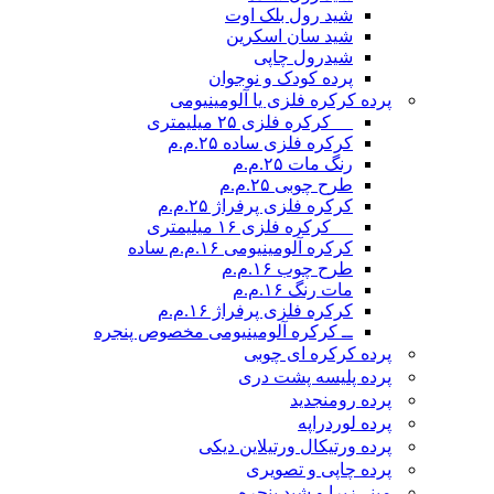
شید رول بلک اوت
شید سان اسکرین
شیدرول چاپی
پرده کودک و نوجوان
پرده کرکره فلزی یا آلومینیومی
__ کرکره فلزی ۲۵ میلیمتری
کرکره فلزی ساده ۲۵.م.م
رنگ مات ۲۵.م.م
طرح چوبی ۲۵.م.م
کرکره فلزی پرفراژ ۲۵.م.م
__ کرکره فلزی ۱۶ میلیمتری
کرکره آلومینیومی ۱۶.م.م ساده
طرح چوب ۱۶.م.م
مات رنگ ۱۶.م.م
کرکره فلزی پرفراژ ۱۶.م.م
ــ کرکره آلومینیومی مخصوص پنجره
پرده کرکره ای چوبی
پرده پلیسه پشت دری
پرده رومن
جدید
پرده لوردراپه
پرده ورتیکال ورتیلاین دیکی
پرده چاپی و تصویری
مینی‌زبرا و شید پنجره