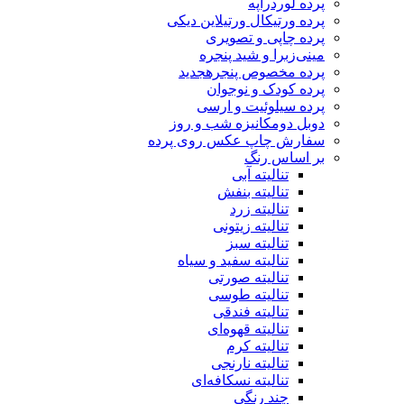
پرده لوردراپه
پرده ورتیکال ورتیلاین دیکی
پرده چاپی و تصویری
مینی‌زبرا و شید پنجره
پرده مخصوص پنجره
جدید
پرده کودک و نوجوان
پرده سیلوئیت و ارسی
دوبل دومکانیزه شب و روز
سفارش چاپ عکس روی پرده
بر اساس رنگ
تنالیته آبی
تنالیته بنفش
تنالیته زرد
تنالیته زیتونی
تنالیته سبز
تنالیته سفید و سیاه
تنالیته صورتی
تنالیته طوسی
تنالیته فندقی
تنالیته قهوه‌ای
تنالیته کرم
تنالیته نارنجی
تنالیته نسکافه‌ای
چند رنگی