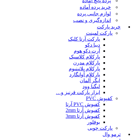
پرده پانچ آماده
خرید پرده آماده
لوازم جانبی پرده
اندازه‌گیری و نصب
خرید پارکت
پارکت لمینت
پارکت آرتا کلیک
دیبا دکو
آرت دکو هوم
پارکلام کلاسیک
پارکلام مدرن
پارکلام پلاتینیوم
پارکلام آوانگارد
ایگر آلمان
لیگنا وود
ابزار پارکت قرنیز و…
کفپوش PVC
کفپوش PVC آرتا
کفپوش آرتا 2mm
کفپوش آرتا 3mm
بوفلور
پارکت چوبی
ترمو وال