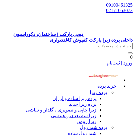
09100461325
02171053073
|
دیجی پارکت | ساختمان، دکوراسیون
داخلی پرده زبرا پارکت کفپوش کاغذدیواری
0
ورود | ثبت‌نام
خرید پرده
پرده زبرا
پرده زبرا ساده و ارزان
پرده زبرا جدید
زبرا چاپی و تصویری ، گلدار و نقاشی
زبرا سه بعدی و هندسی
زبرا رومن
پرده شید رول
شید رول ساده