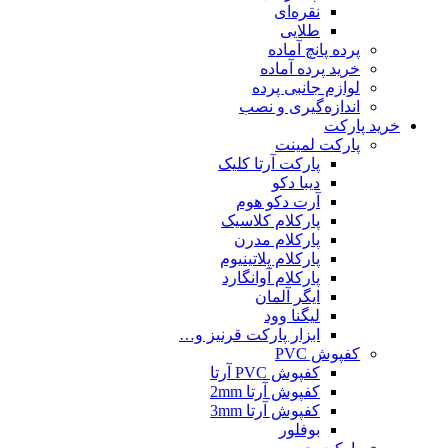
نقره‌ای
طلایی
پرده پانچ آماده
خرید پرده آماده
لوازم جانبی پرده
اندازه‌گیری و نصب
خرید پارکت
پارکت لمینت
پارکت آرتا کلیک
دیبا دکو
آرت دکو هوم
پارکلام کلاسیک
پارکلام مدرن
پارکلام پلاتینیوم
پارکلام آوانگارد
ایگر آلمان
لیگنا وود
ابزار پارکت قرنیز و…
کفپوش PVC
کفپوش PVC آرتا
کفپوش آرتا 2mm
کفپوش آرتا 3mm
بوفلور