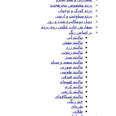
پرده مخصوص پنجره
جدید
پرده کودک و نوجوان
پرده سیلوئیت و ارسی
دوبل دومکانیزه شب و روز
سفارش چاپ عکس روی پرده
بر اساس رنگ
تنالیته آبی
تنالیته بنفش
تنالیته زرد
تنالیته زیتونی
تنالیته سبز
تنالیته سفید و سیاه
تنالیته صورتی
تنالیته طوسی
تنالیته فندقی
تنالیته قهوه‌ای
تنالیته کرم
تنالیته نارنجی
تنالیته نسکافه‌ای
چند رنگی
نقره‌ای
طلایی