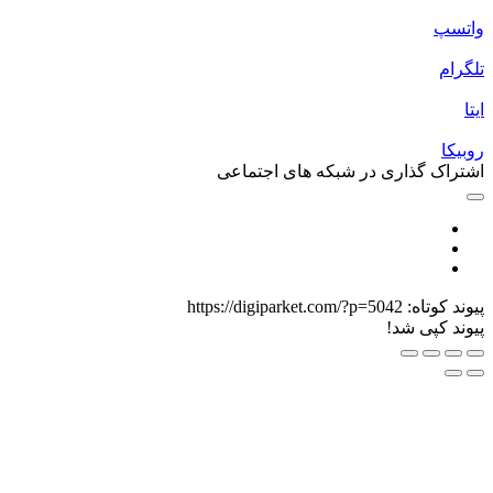
اتسپ
لگرام
یتا
وبیکا
شتراک گذاری در شبکه های اجتماعی
یوند کوتاه:
https://digiparket.com/?p=5042
یوند کپی شد!