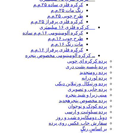
کرکره فلزی ساده ۲۵.م.م
رنگ مات ۲۵.م.م
طرح چوبی ۲۵.م.م
کرکره فلزی پرفراژ ۲۵.م.م
__ کرکره فلزی ۱۶ میلیمتری
کرکره آلومینیومی ۱۶.م.م ساده
طرح چوب ۱۶.م.م
مات رنگ ۱۶.م.م
کرکره فلزی پرفراژ ۱۶.م.م
ــ کرکره آلومینیومی مخصوص پنجره
پرده کرکره ای چوبی
پرده پلیسه پشت دری
پرده رومن
جدید
پرده لوردراپه
پرده ورتیکال ورتیلاین دیکی
پرده چاپی و تصویری
مینی‌زبرا و شید پنجره
پرده مخصوص پنجره
جدید
پرده کودک و نوجوان
پرده سیلوئیت و ارسی
دوبل دومکانیزه شب و روز
سفارش چاپ عکس روی پرده
بر اساس رنگ