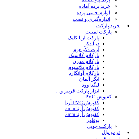
خرید پرده آماده
لوازم جانبی پرده
اندازه‌گیری و نصب
خرید پارکت
پارکت لمینت
پارکت آرتا کلیک
دیبا دکو
آرت دکو هوم
پارکلام کلاسیک
پارکلام مدرن
پارکلام پلاتینیوم
پارکلام آوانگارد
ایگر آلمان
لیگنا وود
ابزار پارکت قرنیز و…
کفپوش PVC
کفپوش PVC آرتا
کفپوش آرتا 2mm
کفپوش آرتا 3mm
بوفلور
پارکت چوبی
ترمو وال
لیست قمیت