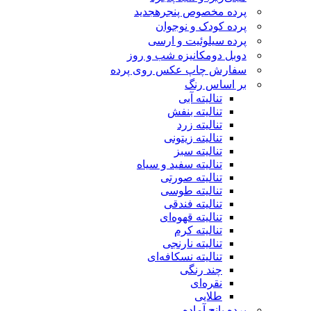
پرده مخصوص پنجره
جدید
پرده کودک و نوجوان
پرده سیلوئیت و ارسی
دوبل دومکانیزه شب و روز
سفارش چاپ عکس روی پرده
بر اساس رنگ
تنالیته آبی
تنالیته بنفش
تنالیته زرد
تنالیته زیتونی
تنالیته سبز
تنالیته سفید و سیاه
تنالیته صورتی
تنالیته طوسی
تنالیته فندقی
تنالیته قهوه‌ای
تنالیته کرم
تنالیته نارنجی
تنالیته نسکافه‌ای
چند رنگی
نقره‌ای
طلایی
پرده پانچ آماده