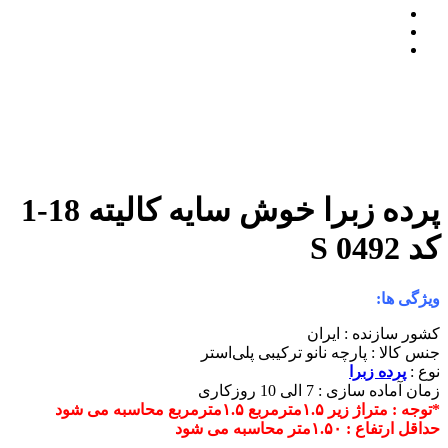
پرده زبرا خوش سایه کالیته 18-1
د S 0492
یژگی ها:
شور سازنده : ایران
نس کالا : پارچه نانو ترکیبی پلی‌استر
وع :
پرده زبرا
مان آماده سازی : 7 الی 10 روزکاری
توجه : متراژ زیر ۱.۵مترمربع ۱.۵مترمربع محاسبه می شود
داقل ارتفاع : ۱.۵۰متر محاسبه می شود