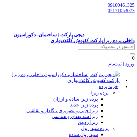
0910046132
0217105307
دیجی پارکت | ساختمان، دکوراسیون
اخلی پرده زبرا پارکت کفپوش کاغذدیواری
رود | ثبت‌نام
خرید پرده
پرده زبرا
پرده زبرا ساده و ارزان
پرده زبرا جدید
زبرا چاپی و تصویری ، گلدار و نقاشی
زبرا سه بعدی و هندسی
زبرا رومن
پرده شید رول
شید رول ساده