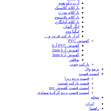
آرت دکو هوم
پارکلام کلاسیک
پارکلام مدرن
پارکلام پلاتینیوم
پارکلام آوانگارد
ایگر آلمان
لیگنا وود
ابزار پارکت قرنیز و…
کفپوش PVC
کفپوش PVC آرتا
کفپوش آرتا 2mm
کفپوش آرتا 3mm
بوفلور
پارکت چوبی
ترمو وال
لیست قمیت
قیمت پرده زبرا
قیمت پارکت لمینت
لیست قیمت کفپوش pvc
لیست قیمت پرده کرکره سوئدی
مجله
ایران
راهنما