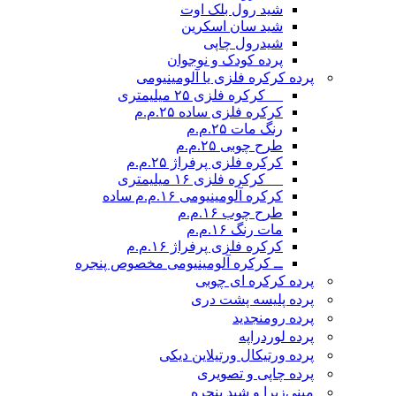
شید رول بلک اوت
شید سان اسکرین
شیدرول چاپی
پرده کودک و نوجوان
پرده کرکره فلزی یا آلومینیومی
__ کرکره فلزی ۲۵ میلیمتری
کرکره فلزی ساده ۲۵.م.م
رنگ مات ۲۵.م.م
طرح چوبی ۲۵.م.م
کرکره فلزی پرفراژ ۲۵.م.م
__ کرکره فلزی ۱۶ میلیمتری
کرکره آلومینیومی ۱۶.م.م ساده
طرح چوب ۱۶.م.م
مات رنگ ۱۶.م.م
کرکره فلزی پرفراژ ۱۶.م.م
ــ کرکره آلومینیومی مخصوص پنجره
پرده کرکره ای چوبی
پرده پلیسه پشت دری
پرده رومن
جدید
پرده لوردراپه
پرده ورتیکال ورتیلاین دیکی
پرده چاپی و تصویری
مینی‌زبرا و شید پنجره