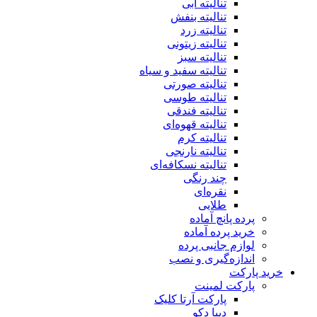
تنالیته آبی
تنالیته بنفش
تنالیته زرد
تنالیته زیتونی
تنالیته سبز
تنالیته سفید و سیاه
تنالیته صورتی
تنالیته طوسی
تنالیته فندقی
تنالیته قهوه‌ای
تنالیته کرم
تنالیته نارنجی
تنالیته نسکافه‌ای
چند رنگی
نقره‌ای
طلایی
پرده پانچ آماده
خرید پرده آماده
لوازم جانبی پرده
اندازه‌گیری و نصب
خرید پارکت
پارکت لمینت
پارکت آرتا کلیک
دیبا دکو