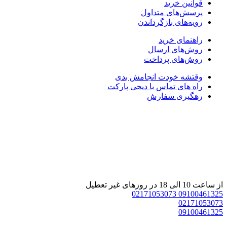
قوانین خرید
پرسش‌های متداول
رویه‌های بازگرداندن
راهنمای خرید
روش‌های ارسال
روش‌های پرداخت
وقتشه خودت انجامش بدی
راه های تماس با دیجی پارکت
رهگیری سفارش
 ساعت 10 الی 18 در روزهای غیر تعطیل
02171053073
0910046132
0217105307
0910046132