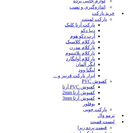
لوازم جانبی پرده
اندازه‌گیری و نصب
خرید پارکت
پارکت لمینت
پارکت آرتا کلیک
دیبا دکو
آرت دکو هوم
پارکلام کلاسیک
پارکلام مدرن
پارکلام پلاتینیوم
پارکلام آوانگارد
ایگر آلمان
لیگنا وود
ابزار پارکت قرنیز و…
کفپوش PVC
کفپوش PVC آرتا
کفپوش آرتا 2mm
کفپوش آرتا 3mm
بوفلور
پارکت چوبی
ترمو وال
لیست قمیت
قیمت پرده زبرا