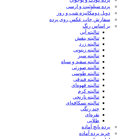
پرده سیلوئیت و ارسی
دوبل دومکانیزه شب و روز
سفارش چاپ عکس روی پرده
بر اساس رنگ
تنالیته آبی
تنالیته بنفش
تنالیته زرد
تنالیته زیتونی
تنالیته سبز
تنالیته سفید و سیاه
تنالیته صورتی
تنالیته طوسی
تنالیته فندقی
تنالیته قهوه‌ای
تنالیته کرم
تنالیته نارنجی
تنالیته نسکافه‌ای
چند رنگی
نقره‌ای
طلایی
پرده پانچ آماده
خرید پرده آماده