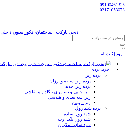
09100461325
02171053073
|
دیجی پارکت | ساختمان، دکوراسیون داخلی 
0
ورود | ثبت‌نام
خرید پرده
پرده زبرا
پرده زبرا ساده و ارزان
پرده زبرا جدید
زبرا چاپی و تصویری ، گلدار و نقاشی
زبرا سه بعدی و هندسی
زبرا رومن
پرده شید رول
شید رول ساده
شید رول بلک اوت
شید سان اسکرین