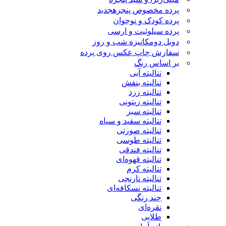
پرده مخصوص پنجره
جدید
پرده کودک و نوجوان
پرده سیلوئیت و ارسی
دوبل دومکانیزه شب و روز
سفارش چاپ عکس روی پرده
بر اساس رنگ
تنالیته آبی
تنالیته بنفش
تنالیته زرد
تنالیته زیتونی
تنالیته سبز
تنالیته سفید و سیاه
تنالیته صورتی
تنالیته طوسی
تنالیته فندقی
تنالیته قهوه‌ای
تنالیته کرم
تنالیته نارنجی
تنالیته نسکافه‌ای
چند رنگی
نقره‌ای
طلایی