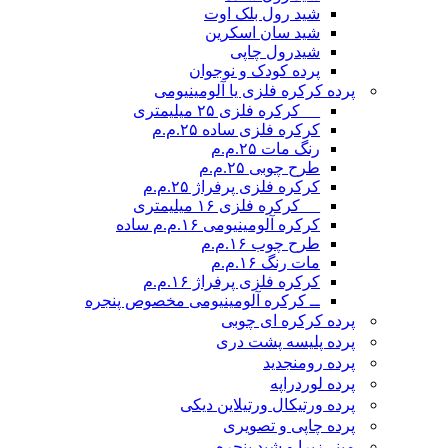
شید رول بلک اوت
شید سان اسکرین
شیدرول چاپی
پرده کودک و نوجوان
پرده کرکره فلزی یا آلومینیومی
__ کرکره فلزی ۲۵ میلیمتری
کرکره فلزی ساده ۲۵.م.م
رنگ مات ۲۵.م.م
طرح چوبی ۲۵.م.م
کرکره فلزی پرفراژ ۲۵.م.م
__ کرکره فلزی ۱۶ میلیمتری
کرکره آلومینیومی ۱۶.م.م ساده
طرح چوب ۱۶.م.م
مات رنگ ۱۶.م.م
کرکره فلزی پرفراژ ۱۶.م.م
ــ کرکره آلومینیومی مخصوص پنجره
پرده کرکره ای چوبی
پرده پلیسه پشت دری
پرده رومن
جدید
پرده لوردراپه
پرده ورتیکال ورتیلاین دیکی
پرده چاپی و تصویری
مینی‌زبرا و شید پنجره