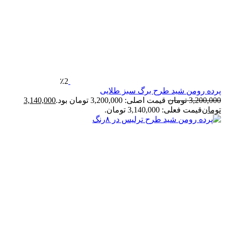
٪2
شید طرح برگ سبز طلایی
مان
قیمت اصلی: 3,200,000 تومان بود.
3,140,000
3,140,0 تومان.