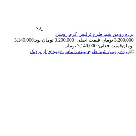
٪2
شید طرح ترلیس کرم روشن
مان
قیمت اصلی: 3,200,000 تومان بود.
3,140,000
3,140,0 تومان.