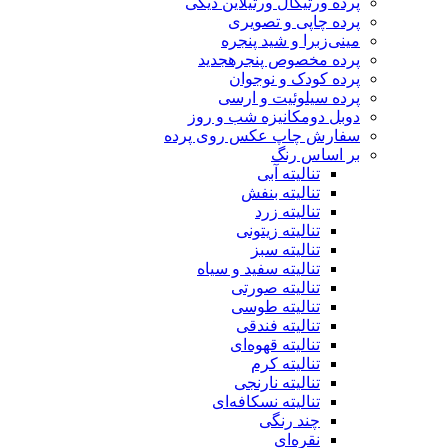
پرده ورتیکال ورتیلاین دیکی
پرده چاپی و تصویری
مینی‌زبرا و شید پنجره
پرده مخصوص پنجره
جدید
پرده کودک و نوجوان
پرده سیلوئیت و ارسی
دوبل دومکانیزه شب و روز
سفارش چاپ عکس روی پرده
بر اساس رنگ
تنالیته آبی
تنالیته بنفش
تنالیته زرد
تنالیته زیتونی
تنالیته سبز
تنالیته سفید و سیاه
تنالیته صورتی
تنالیته طوسی
تنالیته فندقی
تنالیته قهوه‌ای
تنالیته کرم
تنالیته نارنجی
تنالیته نسکافه‌ای
چند رنگی
نقره‌ای