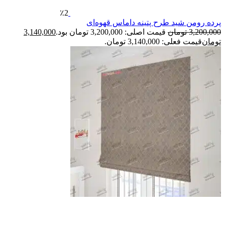
٪2
ید طرح پتینه داماس قهوه‌ای
مان
قیمت اصلی: 3,200,000 تومان بود.
3,140,000
3,140,0 تومان.