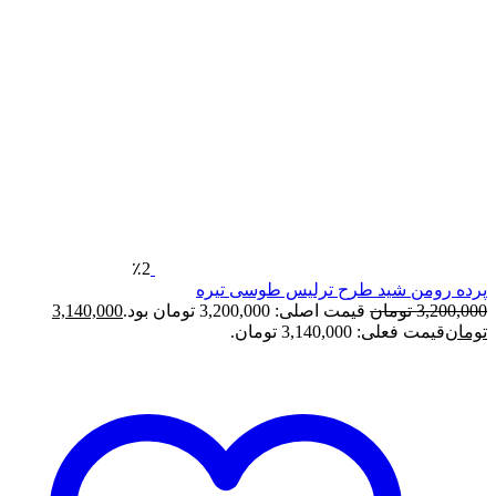
٪2
شید طرح ترلیس طوسی تیره
مان
قیمت اصلی: 3,200,000 تومان بود.
3,140,000
3,140,0 تومان.