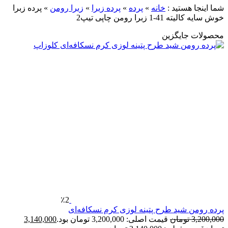
تید :
خانه
»
پرده
»
پرده زبرا
»
زبرا رومن
»
پرده زبرا
ومن چاپی تیپ2
یگزین
٪2
ید طرح پتینه لوزی کرم نسکافه‌ای
مان
قیمت اصلی: 3,200,000 تومان بود.
3,140,000