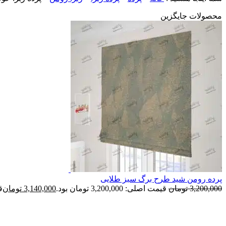
محصولات جایگزین
پرده رومن شید طرح برگ سبز طلایی
3,200,000
تومان
قیمت اصلی: 3,200,000 تومان بود.
3,140,000
تومان
قی