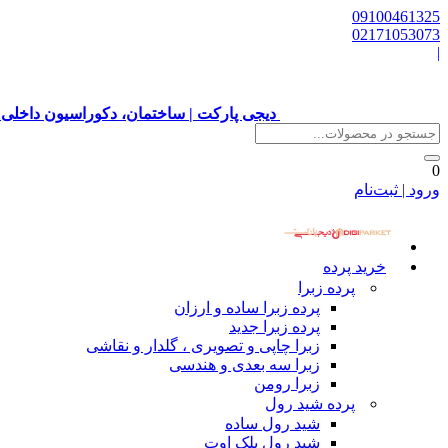
09100461325
02171053073
|
دیجی پارکت | ساختمان، دکوراسیون داخلی 
0
ورود | ثبت‌نام
خرید پرده
پرده زبرا
پرده زبرا ساده و ارزان
پرده زبرا جدید
زبرا چاپی و تصویری ، گلدار و نقاشی
زبرا سه بعدی و هندسی
زبرا رومن
پرده شید رول
شید رول ساده
شید رول بلک اوت