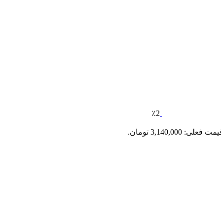
٪2
مت فعلی: 3,140,000 تومان.