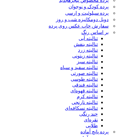
پرده مخصوص پنجره
جدید
پرده کودک و نوجوان
پرده سیلوئیت و ارسی
دوبل دومکانیزه شب و روز
سفارش چاپ عکس روی پرده
بر اساس رنگ
تنالیته آبی
تنالیته بنفش
تنالیته زرد
تنالیته زیتونی
تنالیته سبز
تنالیته سفید و سیاه
تنالیته صورتی
تنالیته طوسی
تنالیته فندقی
تنالیته قهوه‌ای
تنالیته کرم
تنالیته نارنجی
تنالیته نسکافه‌ای
چند رنگی
نقره‌ای
طلایی
پرده پانچ آماده