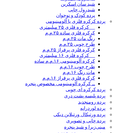
شید سان اسکرین
شیدرول چاپی
پرده کودک و نوجوان
پرده کرکره فلزی یا آلومینیومی
__ کرکره فلزی ۲۵ میلیمتری
کرکره فلزی ساده ۲۵.م.م
رنگ مات ۲۵.م.م
طرح چوبی ۲۵.م.م
کرکره فلزی پرفراژ ۲۵.م.م
__ کرکره فلزی ۱۶ میلیمتری
کرکره آلومینیومی ۱۶.م.م ساده
طرح چوب ۱۶.م.م
مات رنگ ۱۶.م.م
کرکره فلزی پرفراژ ۱۶.م.م
ــ کرکره آلومینیومی مخصوص پنجره
پرده کرکره ای چوبی
پرده پلیسه پشت دری
پرده رومن
جدید
پرده لوردراپه
پرده ورتیکال ورتیلاین دیکی
پرده چاپی و تصویری
مینی‌زبرا و شید پنجره