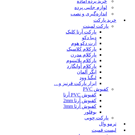
خرید پرده آماده
لوازم جانبی پرده
اندازه‌گیری و نصب
خرید پارکت
پارکت لمینت
پارکت آرتا کلیک
دیبا دکو
آرت دکو هوم
پارکلام کلاسیک
پارکلام مدرن
پارکلام پلاتینیوم
پارکلام آوانگارد
ایگر آلمان
لیگنا وود
ابزار پارکت قرنیز و…
کفپوش PVC
کفپوش PVC آرتا
کفپوش آرتا 2mm
کفپوش آرتا 3mm
بوفلور
پارکت چوبی
ترمو وال
لیست قمیت