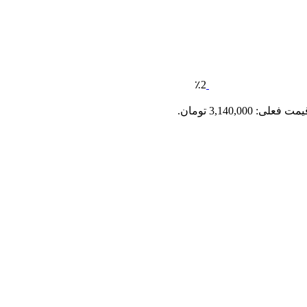
٪2
مت فعلی: 3,140,000 تومان.