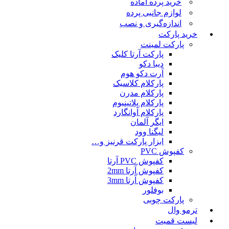
خرید پرده آماده
لوازم جانبی پرده
اندازه‌گیری و نصب
خرید پارکت
پارکت لمینت
پارکت آرتا کلیک
دیبا دکو
آرت دکو هوم
پارکلام کلاسیک
پارکلام مدرن
پارکلام پلاتینیوم
پارکلام آوانگارد
ایگر آلمان
لیگنا وود
ابزار پارکت قرنیز و…
کفپوش PVC
کفپوش PVC آرتا
کفپوش آرتا 2mm
کفپوش آرتا 3mm
بوفلور
پارکت چوبی
ترمو وال
لیست قمیت