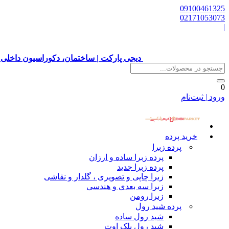
09100461325
02171053073
|
دیجی پارکت | ساختمان، دکوراسیون داخلی 
0
ورود | ثبت‌نام
خرید پرده
پرده زبرا
پرده زبرا ساده و ارزان
پرده زبرا جدید
زبرا چاپی و تصویری ، گلدار و نقاشی
زبرا سه بعدی و هندسی
زبرا رومن
پرده شید رول
شید رول ساده
شید رول بلک اوت