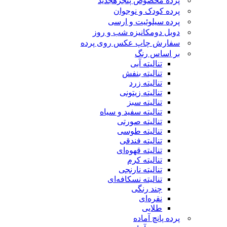
پرده مخصوص پنجره
جدید
پرده کودک و نوجوان
پرده سیلوئیت و ارسی
دوبل دومکانیزه شب و روز
سفارش چاپ عکس روی پرده
بر اساس رنگ
تنالیته آبی
تنالیته بنفش
تنالیته زرد
تنالیته زیتونی
تنالیته سبز
تنالیته سفید و سیاه
تنالیته صورتی
تنالیته طوسی
تنالیته فندقی
تنالیته قهوه‌ای
تنالیته کرم
تنالیته نارنجی
تنالیته نسکافه‌ای
چند رنگی
نقره‌ای
طلایی
پرده پانچ آماده