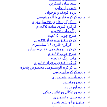
شید سان اسکرین
شیدرول چاپی
پرده کودک و نوجوان
پرده کرکره فلزی یا آلومینیومی
__ کرکره فلزی ۲۵ میلیمتری
کرکره فلزی ساده ۲۵.م.م
رنگ مات ۲۵.م.م
طرح چوبی ۲۵.م.م
کرکره فلزی پرفراژ ۲۵.م.م
__ کرکره فلزی ۱۶ میلیمتری
کرکره آلومینیومی ۱۶.م.م ساده
طرح چوب ۱۶.م.م
مات رنگ ۱۶.م.م
کرکره فلزی پرفراژ ۱۶.م.م
ــ کرکره آلومینیومی مخصوص پنجره
پرده کرکره ای چوبی
پرده پلیسه پشت دری
پرده رومن
جدید
پرده لوردراپه
پرده ورتیکال ورتیلاین دیکی
پرده چاپی و تصویری
مینی‌زبرا و شید پنجره