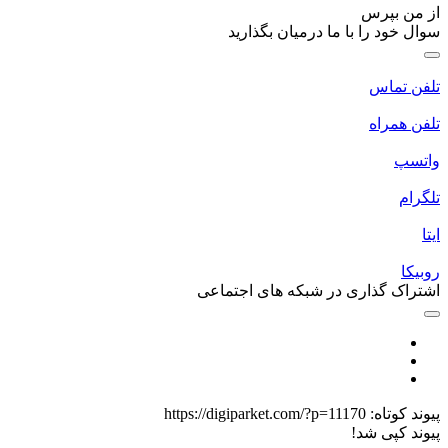
ز من بپرس
وال خود را با ما درمیان بگذارید
لفن تماس
لفن همراه
اتسپ
لگرام
یتا
وبیکا
شتراک گذاری در شبکه های اجتماعی
یوند کوتاه:
https://digiparket.com/?p=11170
یوند کپی شد!