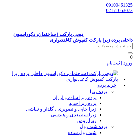
0910046132
0217105307
دیجی پارکت | ساختمان، دکوراسیون
اخلی پرده زبرا پارکت کفپوش کاغذدیواری
رود | ثبت‌نام
خرید پرده
پرده زبرا
پرده زبرا ساده و ارزان
پرده زبرا جدید
زبرا چاپی و تصویری ، گلدار و نقاشی
زبرا سه بعدی و هندسی
زبرا رومن
پرده شید رول
شید رول ساده