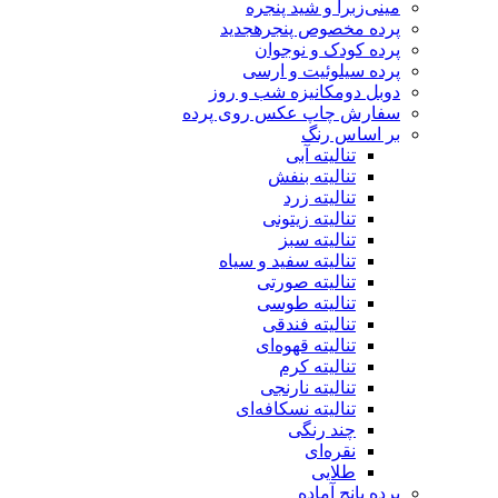
مینی‌زبرا و شید پنجره
پرده مخصوص پنجره
جدید
پرده کودک و نوجوان
پرده سیلوئیت و ارسی
دوبل دومکانیزه شب و روز
سفارش چاپ عکس روی پرده
بر اساس رنگ
تنالیته آبی
تنالیته بنفش
تنالیته زرد
تنالیته زیتونی
تنالیته سبز
تنالیته سفید و سیاه
تنالیته صورتی
تنالیته طوسی
تنالیته فندقی
تنالیته قهوه‌ای
تنالیته کرم
تنالیته نارنجی
تنالیته نسکافه‌ای
چند رنگی
نقره‌ای
طلایی
پرده پانچ آماده