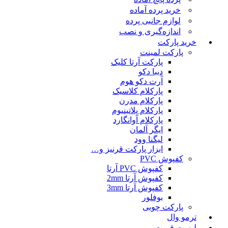
خرید پرده آماده
لوازم جانبی پرده
اندازه‌گیری و نصب
خرید پارکت
پارکت لمینت
پارکت آرتا کلیک
دیبا دکو
آرت دکو هوم
پارکلام کلاسیک
پارکلام مدرن
پارکلام پلاتینیوم
پارکلام آوانگارد
ایگر آلمان
لیگنا وود
ابزار پارکت قرنیز و…
کفپوش PVC
کفپوش PVC آرتا
کفپوش آرتا 2mm
کفپوش آرتا 3mm
بوفلور
پارکت چوبی
ترمو وال
لیست قمیت