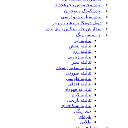
پرده مخصوص پنجره
جدید
پرده کودک و نوجوان
پرده سیلوئیت و ارسی
دوبل دومکانیزه شب و روز
سفارش چاپ عکس روی پرده
بر اساس رنگ
تنالیته آبی
تنالیته بنفش
تنالیته زرد
تنالیته زیتونی
تنالیته سبز
تنالیته سفید و سیاه
تنالیته صورتی
تنالیته طوسی
تنالیته فندقی
تنالیته قهوه‌ای
تنالیته کرم
تنالیته نارنجی
تنالیته نسکافه‌ای
چند رنگی
نقره‌ای
طلایی
پرده پانچ آماده