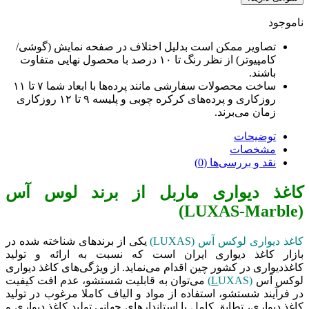
اموجود
تصاویر ممکن است بدلیل اختلاف در صفحه نمایش (گوشی/
کامپیوتر) از نظر رنگ تا ۱۰ درصد با محصول نهایی متفاوت
باشند.
ساخت محصولات سفارشی مانند پرده‌ها با ابعاد شما ۷ تا ۱۱
روزکاری و پرده‌های کرکره چوبی و پلیسه ۹ تا ۱۲ روزکاری
زمان می‌برند.
توضیحات
مشخصات
نقد و بررسی‌ها (0)
اغذ دیواری ماربل از برند لوس آس
(LUXAS-Mar
اغذ دیواری لوکس آس (LUXAS)
یکی از برندهای شناخته شده در
ازار کاغذ دیواری ایران است که نسبت به ارائه و تولید
اغذدیواری‌ در کشور چین اقدام می‌نماید. از ویژگی‌های کاغذ دیواری
وکس آس
(
UXAS)
L
می‌توان به قابلیت شستشو، عدم افت کیفیت
ر فرآیند شستشو، استفاده از مواد و الیاف کاملا مرغوب در تولید
اغذ دیواری، تطابق کامل با استاندارهای جهانی تولید کاغذ دیواری و