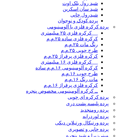
شید رول بلک اوت
شید سان اسکرین
شیدرول چاپی
پرده کودک و نوجوان
پرده کرکره فلزی یا آلومینیومی
__ کرکره فلزی ۲۵ میلیمتری
کرکره فلزی ساده ۲۵.م.م
رنگ مات ۲۵.م.م
طرح چوبی ۲۵.م.م
کرکره فلزی پرفراژ ۲۵.م.م
__ کرکره فلزی ۱۶ میلیمتری
کرکره آلومینیومی ۱۶.م.م ساده
طرح چوب ۱۶.م.م
مات رنگ ۱۶.م.م
کرکره فلزی پرفراژ ۱۶.م.م
ــ کرکره آلومینیومی مخصوص پنجره
پرده کرکره ای چوبی
پرده پلیسه پشت دری
پرده رومن
جدید
پرده لوردراپه
پرده ورتیکال ورتیلاین دیکی
پرده چاپی و تصویری
مینی‌زبرا و شید پنجره