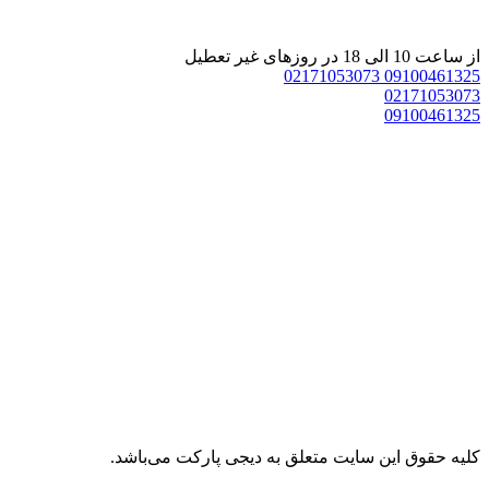
 ساعت 10 الی 18 در روزهای غیر تعطیل
02171053073
0910046132
0217105307
0910046132
ليه حقوق اين سايت متعلق به دیجی پارکت می‌باشد.