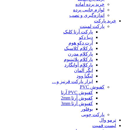
خرید پرده آماده
لوازم جانبی پرده
اندازه‌گیری و نصب
خرید پارکت
پارکت لمینت
پارکت آرتا کلیک
دیبا دکو
آرت دکو هوم
پارکلام کلاسیک
پارکلام مدرن
پارکلام پلاتینیوم
پارکلام آوانگارد
ایگر آلمان
لیگنا وود
ابزار پارکت قرنیز و…
کفپوش PVC
کفپوش PVC آرتا
کفپوش آرتا 2mm
کفپوش آرتا 3mm
بوفلور
پارکت چوبی
ترمو وال
لیست قمیت