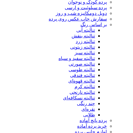
پرده کودک و نوجوان
پرده سیلوئیت و ارسی
دوبل دومکانیزه شب و روز
سفارش چاپ عکس روی پرده
بر اساس رنگ
تنالیته آبی
تنالیته بنفش
تنالیته زرد
تنالیته زیتونی
تنالیته سبز
تنالیته سفید و سیاه
تنالیته صورتی
تنالیته طوسی
تنالیته فندقی
تنالیته قهوه‌ای
تنالیته کرم
تنالیته نارنجی
تنالیته نسکافه‌ای
چند رنگی
نقره‌ای
طلایی
پرده پانچ آماده
خرید پرده آماده
لوازم جانبی پرده