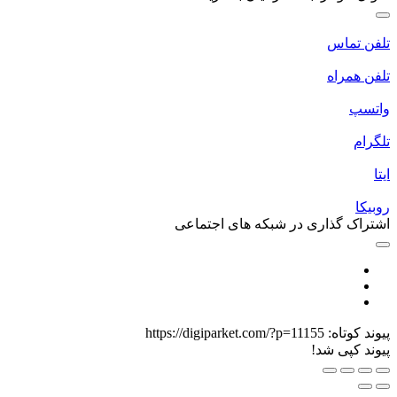
لفن تماس
لفن همراه
اتسپ
لگرام
یتا
وبیکا
شتراک گذاری در شبکه های اجتماعی
یوند کوتاه:
https://digiparket.com/?p=11155
یوند کپی شد!