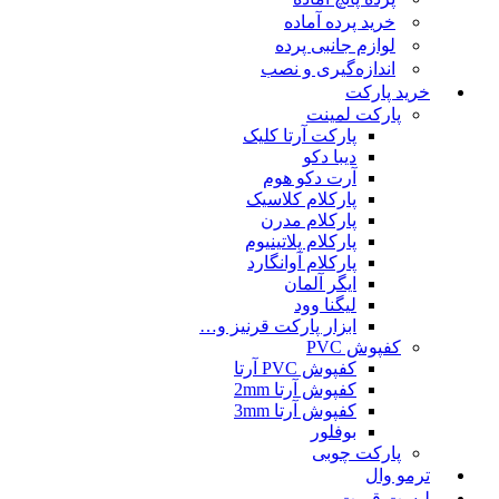
خرید پرده آماده
لوازم جانبی پرده
اندازه‌گیری و نصب
خرید پارکت
پارکت لمینت
پارکت آرتا کلیک
دیبا دکو
آرت دکو هوم
پارکلام کلاسیک
پارکلام مدرن
پارکلام پلاتینیوم
پارکلام آوانگارد
ایگر آلمان
لیگنا وود
ابزار پارکت قرنیز و…
کفپوش PVC
کفپوش PVC آرتا
کفپوش آرتا 2mm
کفپوش آرتا 3mm
بوفلور
پارکت چوبی
ترمو وال
لیست قمیت