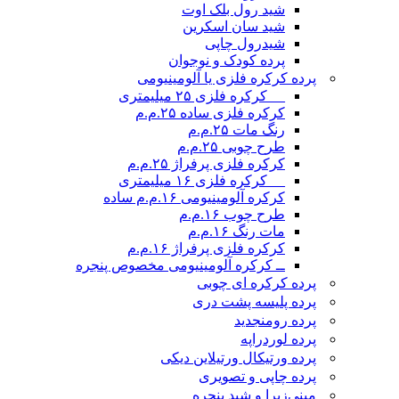
شید رول بلک اوت
شید سان اسکرین
شیدرول چاپی
پرده کودک و نوجوان
پرده کرکره فلزی یا آلومینیومی
__ کرکره فلزی ۲۵ میلیمتری
کرکره فلزی ساده ۲۵.م.م
رنگ مات ۲۵.م.م
طرح چوبی ۲۵.م.م
کرکره فلزی پرفراژ ۲۵.م.م
__ کرکره فلزی ۱۶ میلیمتری
کرکره آلومینیومی ۱۶.م.م ساده
طرح چوب ۱۶.م.م
مات رنگ ۱۶.م.م
کرکره فلزی پرفراژ ۱۶.م.م
ــ کرکره آلومینیومی مخصوص پنجره
پرده کرکره ای چوبی
پرده پلیسه پشت دری
پرده رومن
جدید
پرده لوردراپه
پرده ورتیکال ورتیلاین دیکی
پرده چاپی و تصویری
مینی‌زبرا و شید پنجره