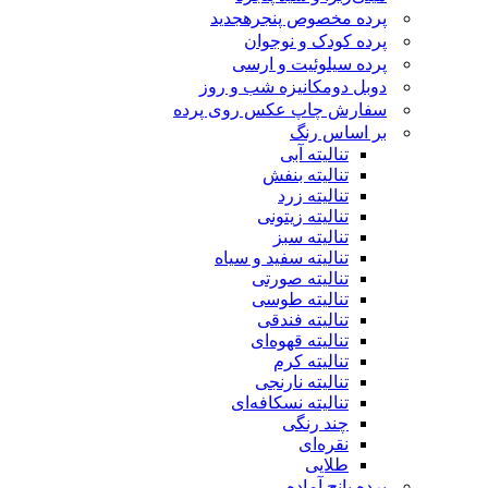
پرده مخصوص پنجره
جدید
پرده کودک و نوجوان
پرده سیلوئیت و ارسی
دوبل دومکانیزه شب و روز
سفارش چاپ عکس روی پرده
بر اساس رنگ
تنالیته آبی
تنالیته بنفش
تنالیته زرد
تنالیته زیتونی
تنالیته سبز
تنالیته سفید و سیاه
تنالیته صورتی
تنالیته طوسی
تنالیته فندقی
تنالیته قهوه‌ای
تنالیته کرم
تنالیته نارنجی
تنالیته نسکافه‌ای
چند رنگی
نقره‌ای
طلایی
پرده پانچ آماده