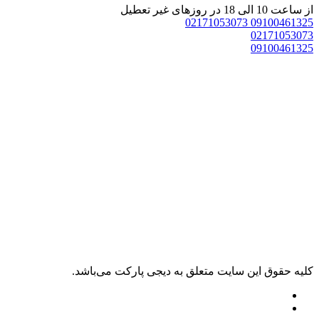
 ساعت 10 الی 18 در روزهای غیر تعطیل
02171053073
0910046132
0217105307
0910046132
ليه حقوق اين سايت متعلق به دیجی پارکت می‌باشد.