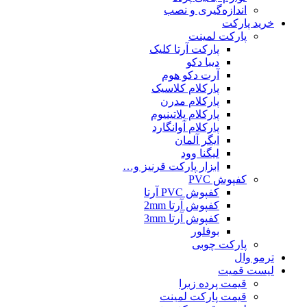
اندازه‌گیری و نصب
خرید پارکت
پارکت لمینت
پارکت آرتا کلیک
دیبا دکو
آرت دکو هوم
پارکلام کلاسیک
پارکلام مدرن
پارکلام پلاتینیوم
پارکلام آوانگارد
ایگر آلمان
لیگنا وود
ابزار پارکت قرنیز و…
کفپوش PVC
کفپوش PVC آرتا
کفپوش آرتا 2mm
کفپوش آرتا 3mm
بوفلور
پارکت چوبی
ترمو وال
لیست قمیت
قیمت پرده زبرا
قیمت پارکت لمینت