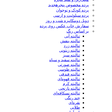
پرده مخصوص پنجره
جدید
پرده کودک و نوجوان
پرده سیلوئیت و ارسی
دوبل دومکانیزه شب و روز
سفارش چاپ عکس روی پرده
بر اساس رنگ
تنالیته آبی
تنالیته بنفش
تنالیته زرد
تنالیته زیتونی
تنالیته سبز
تنالیته سفید و سیاه
تنالیته صورتی
تنالیته طوسی
تنالیته فندقی
تنالیته قهوه‌ای
تنالیته کرم
تنالیته نارنجی
تنالیته نسکافه‌ای
چند رنگی
نقره‌ای
طلایی