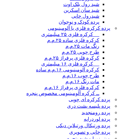
شید رول بلک اوت
شید سان اسکرین
شیدرول چاپی
پرده کودک و نوجوان
پرده کرکره فلزی یا آلومینیومی
__ کرکره فلزی ۲۵ میلیمتری
کرکره فلزی ساده ۲۵.م.م
رنگ مات ۲۵.م.م
طرح چوبی ۲۵.م.م
کرکره فلزی پرفراژ ۲۵.م.م
__ کرکره فلزی ۱۶ میلیمتری
کرکره آلومینیومی ۱۶.م.م ساده
طرح چوب ۱۶.م.م
مات رنگ ۱۶.م.م
کرکره فلزی پرفراژ ۱۶.م.م
ــ کرکره آلومینیومی مخصوص پنجره
پرده کرکره ای چوبی
پرده پلیسه پشت دری
پرده رومن
جدید
پرده لوردراپه
پرده ورتیکال ورتیلاین دیکی
پرده چاپی و تصویری
مینی‌زبرا و شید پنجره