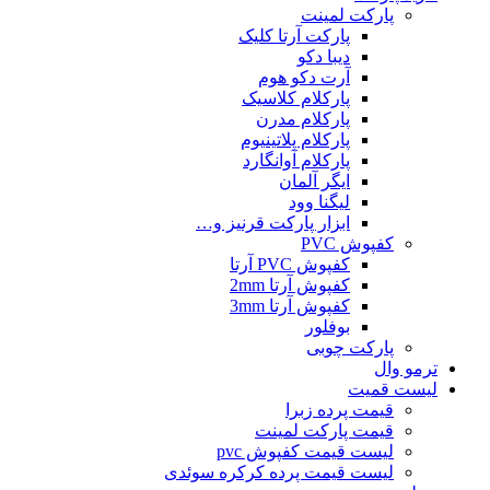
پارکت لمینت
پارکت آرتا کلیک
دیبا دکو
آرت دکو هوم
پارکلام کلاسیک
پارکلام مدرن
پارکلام پلاتینیوم
پارکلام آوانگارد
ایگر آلمان
لیگنا وود
ابزار پارکت قرنیز و…
کفپوش PVC
کفپوش PVC آرتا
کفپوش آرتا 2mm
کفپوش آرتا 3mm
بوفلور
پارکت چوبی
ترمو وال
لیست قمیت
قیمت پرده زبرا
قیمت پارکت لمینت
لیست قیمت کفپوش pvc
لیست قیمت پرده کرکره سوئدی