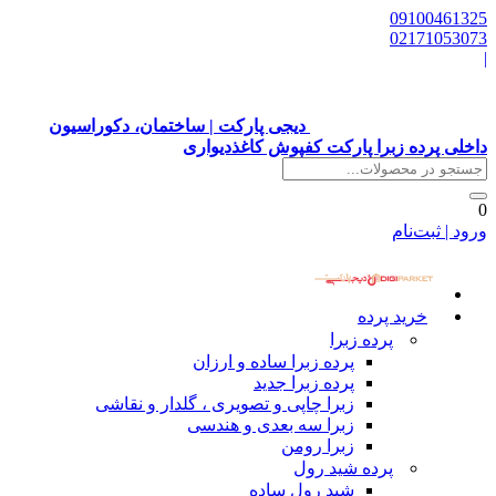
09100461325
02171053073
|
دیجی پارکت | ساختمان، دکوراسیون
داخلی پرده زبرا پارکت کفپوش کاغذدیواری
0
ورود | ثبت‌نام
خرید پرده
پرده زبرا
پرده زبرا ساده و ارزان
پرده زبرا جدید
زبرا چاپی و تصویری ، گلدار و نقاشی
زبرا سه بعدی و هندسی
زبرا رومن
پرده شید رول
شید رول ساده