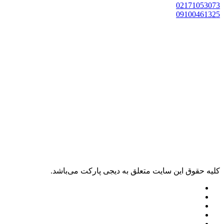
02171053073
09100461325
کليه حقوق اين سايت متعلق به دیجی پارکت می‌باشد.