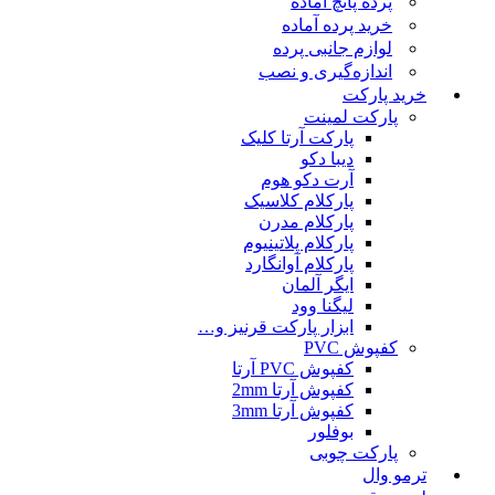
پرده پانچ آماده
خرید پرده آماده
لوازم جانبی پرده
اندازه‌گیری و نصب
خرید پارکت
پارکت لمینت
پارکت آرتا کلیک
دیبا دکو
آرت دکو هوم
پارکلام کلاسیک
پارکلام مدرن
پارکلام پلاتینیوم
پارکلام آوانگارد
ایگر آلمان
لیگنا وود
ابزار پارکت قرنیز و…
کفپوش PVC
کفپوش PVC آرتا
کفپوش آرتا 2mm
کفپوش آرتا 3mm
بوفلور
پارکت چوبی
ترمو وال