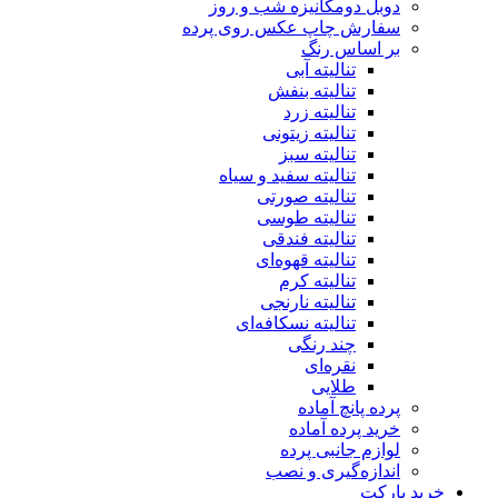
دوبل دومکانیزه شب و روز
سفارش چاپ عکس روی پرده
بر اساس رنگ
تنالیته آبی
تنالیته بنفش
تنالیته زرد
تنالیته زیتونی
تنالیته سبز
تنالیته سفید و سیاه
تنالیته صورتی
تنالیته طوسی
تنالیته فندقی
تنالیته قهوه‌ای
تنالیته کرم
تنالیته نارنجی
تنالیته نسکافه‌ای
چند رنگی
نقره‌ای
طلایی
پرده پانچ آماده
خرید پرده آماده
لوازم جانبی پرده
اندازه‌گیری و نصب
خرید پارکت