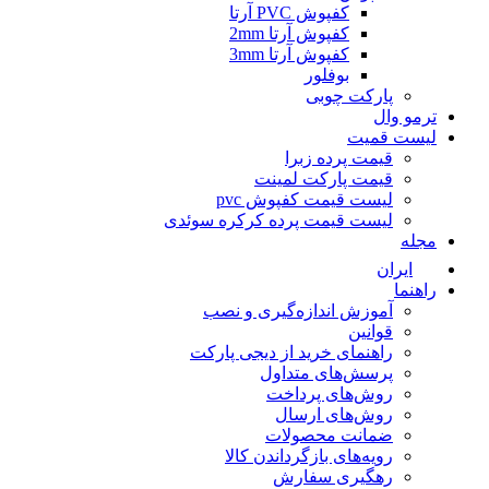
کفپوش PVC آرتا
کفپوش آرتا 2mm
کفپوش آرتا 3mm
بوفلور
پارکت چوبی
ترمو وال
لیست قمیت
قیمت پرده زبرا
قیمت پارکت لمینت
لیست قیمت کفپوش pvc
لیست قیمت پرده کرکره سوئدی
مجله
ایران
راهنما
آموزش اندازه‌گیری و نصب
قوانین
راهنمای خرید از دیجی پارکت
پرسش‌های متداول
روش‌های پرداخت
روش‌های ارسال
ضمانت محصولات
رویه‌های بازگرداندن کالا
رهگیری سفارش