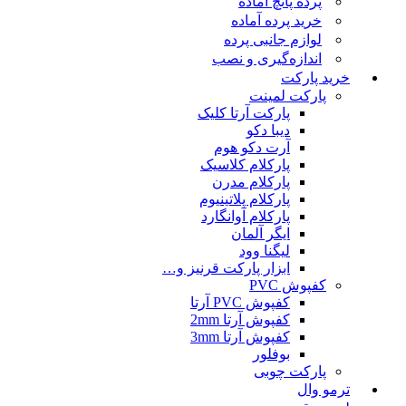
پرده پانچ آماده
خرید پرده آماده
لوازم جانبی پرده
اندازه‌گیری و نصب
خرید پارکت
پارکت لمینت
پارکت آرتا کلیک
دیبا دکو
آرت دکو هوم
پارکلام کلاسیک
پارکلام مدرن
پارکلام پلاتینیوم
پارکلام آوانگارد
ایگر آلمان
لیگنا وود
ابزار پارکت قرنیز و…
کفپوش PVC
کفپوش PVC آرتا
کفپوش آرتا 2mm
کفپوش آرتا 3mm
بوفلور
پارکت چوبی
ترمو وال