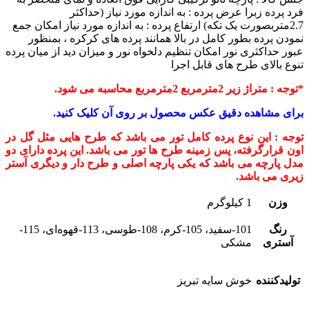
فرد پرده زبرا
عرض پرده : به اندازه مورد نیاز (حداکثر
2.7متربصورت یک تکه)
ارتفاع پرده : به اندازه مورد نیاز
امکان جمع
نمودن پرده بطور کامل در بالا همانند پرده های کرکره ، بمنظور
عبور حداکثری نور
امکان تنظیم دلخواه نور و میزان دید از میان پرده
تنوع بالای طرح های قابل اجرا
*توجه : متراژ زیر 2مترمربع 2مترمربع محاسبه می شود.
برای مشاهده دقیق عکس محصول بر روی آن کلیک کنید.
توجه : این نوع پرده کامل تور می باشد که طرح هایی مثل گل در
اون قرارگرفته، پس زمینه طرح ها تور می باشد. این پرده دارای دو
مدل پارچه می باشد که یکی پارچه اصلی و طرح دار و دیگری آستر
زیری می باشد.
وزن
1 کیلوگرم
رنگ
101-سفید، 105-کرم، 108-طوسی، 113-قهوه‌ای، 115-
آستری
مشکی
تولیدکننده
خوش سایه تبریز