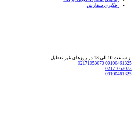
رهگیری سفارش
از ساعت 10 الی 18 در روزهای غیر تعطیل
02171053073
09100461325
02171053073
09100461325