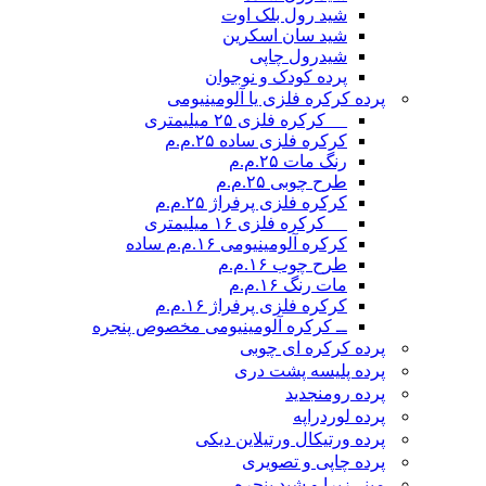
شید رول بلک اوت
شید سان اسکرین
شیدرول چاپی
پرده کودک و نوجوان
پرده کرکره فلزی یا آلومینیومی
__ کرکره فلزی ۲۵ میلیمتری
کرکره فلزی ساده ۲۵.م.م
رنگ مات ۲۵.م.م
طرح چوبی ۲۵.م.م
کرکره فلزی پرفراژ ۲۵.م.م
__ کرکره فلزی ۱۶ میلیمتری
کرکره آلومینیومی ۱۶.م.م ساده
طرح چوب ۱۶.م.م
مات رنگ ۱۶.م.م
کرکره فلزی پرفراژ ۱۶.م.م
ــ کرکره آلومینیومی مخصوص پنجره
پرده کرکره ای چوبی
پرده پلیسه پشت دری
پرده رومن
جدید
پرده لوردراپه
پرده ورتیکال ورتیلاین دیکی
پرده چاپی و تصویری
مینی‌زبرا و شید پنجره