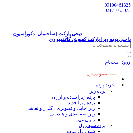
09100461325
02171053073
|
دیجی پارکت | ساختمان، دکوراسیون
داخلی پرده زبرا پارکت کفپوش کاغذدیواری
0
ورود | ثبت‌نام
خرید پرده
پرده زبرا
پرده زبرا ساده و ارزان
پرده زبرا جدید
زبرا چاپی و تصویری ، گلدار و نقاشی
زبرا سه بعدی و هندسی
زبرا رومن
پرده شید رول
شید رول ساده