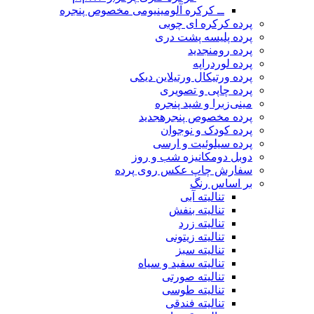
ــ کرکره آلومینیومی مخصوص پنجره
پرده کرکره ای چوبی
پرده پلیسه پشت دری
پرده رومن
جدید
پرده لوردراپه
پرده ورتیکال ورتیلاین دیکی
پرده چاپی و تصویری
مینی‌زبرا و شید پنجره
پرده مخصوص پنجره
جدید
پرده کودک و نوجوان
پرده سیلوئیت و ارسی
دوبل دومکانیزه شب و روز
سفارش چاپ عکس روی پرده
بر اساس رنگ
تنالیته آبی
تنالیته بنفش
تنالیته زرد
تنالیته زیتونی
تنالیته سبز
تنالیته سفید و سیاه
تنالیته صورتی
تنالیته طوسی
تنالیته فندقی