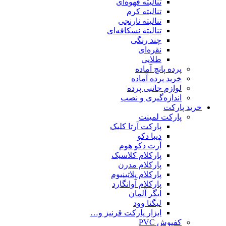
تنالیته قهوه‌ای
تنالیته کرم
تنالیته نارنجی
تنالیته نسکافه‌ای
چند رنگی
نقره‌ای
طلایی
پرده پانچ آماده
خرید پرده آماده
لوازم جانبی پرده
اندازه‌گیری و نصب
خرید پارکت
پارکت لمینت
پارکت آرتا کلیک
دیبا دکو
آرت دکو هوم
پارکلام کلاسیک
پارکلام مدرن
پارکلام پلاتینیوم
پارکلام آوانگارد
ایگر آلمان
لیگنا وود
ابزار پارکت قرنیز و…
کفپوش PVC