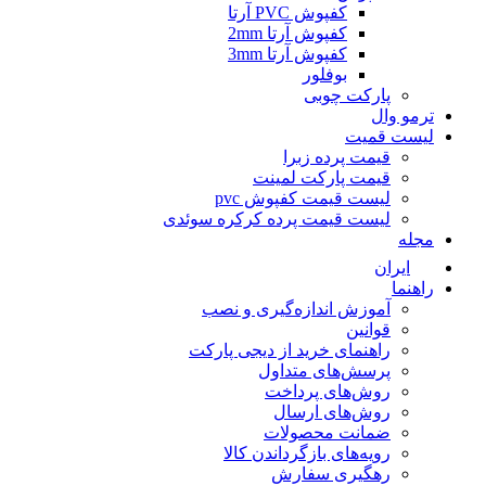
کفپوش PVC آرتا
کفپوش آرتا 2mm
کفپوش آرتا 3mm
بوفلور
پارکت چوبی
ترمو وال
لیست قمیت
قیمت پرده زبرا
قیمت پارکت لمینت
لیست قیمت کفپوش pvc
لیست قیمت پرده کرکره سوئدی
مجله
ایران
راهنما
آموزش اندازه‌گیری و نصب
قوانین
راهنمای خرید از دیجی پارکت
پرسش‌های متداول
روش‌های پرداخت
روش‌های ارسال
ضمانت محصولات
رویه‌های بازگرداندن کالا
رهگیری سفارش