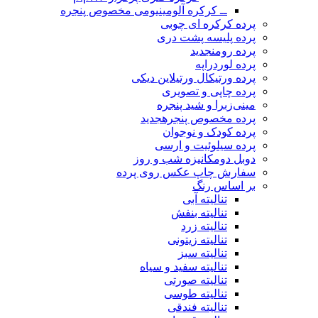
ــ کرکره آلومینیومی مخصوص پنجره
پرده کرکره ای چوبی
پرده پلیسه پشت دری
پرده رومن
جدید
پرده لوردراپه
پرده ورتیکال ورتیلاین دیکی
پرده چاپی و تصویری
مینی‌زبرا و شید پنجره
پرده مخصوص پنجره
جدید
پرده کودک و نوجوان
پرده سیلوئیت و ارسی
دوبل دومکانیزه شب و روز
سفارش چاپ عکس روی پرده
بر اساس رنگ
تنالیته آبی
تنالیته بنفش
تنالیته زرد
تنالیته زیتونی
تنالیته سبز
تنالیته سفید و سیاه
تنالیته صورتی
تنالیته طوسی
تنالیته فندقی