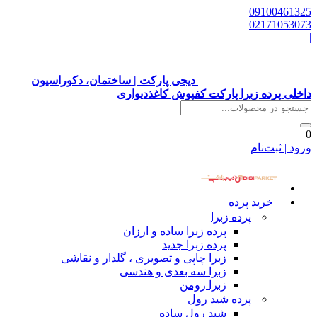
09100461325
02171053073
|
دیجی پارکت | ساختمان، دکوراسیون
داخلی پرده زبرا پارکت کفپوش کاغذدیواری
0
ورود | ثبت‌نام
خرید پرده
پرده زبرا
پرده زبرا ساده و ارزان
پرده زبرا جدید
زبرا چاپی و تصویری ، گلدار و نقاشی
زبرا سه بعدی و هندسی
زبرا رومن
پرده شید رول
شید رول ساده