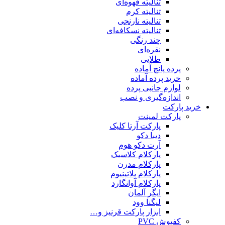
تنالیته قهوه‌ای
تنالیته کرم
تنالیته نارنجی
تنالیته نسکافه‌ای
چند رنگی
نقره‌ای
طلایی
پرده پانچ آماده
خرید پرده آماده
لوازم جانبی پرده
اندازه‌گیری و نصب
خرید پارکت
پارکت لمینت
پارکت آرتا کلیک
دیبا دکو
آرت دکو هوم
پارکلام کلاسیک
پارکلام مدرن
پارکلام پلاتینیوم
پارکلام آوانگارد
ایگر آلمان
لیگنا وود
ابزار پارکت قرنیز و…
کفپوش PVC