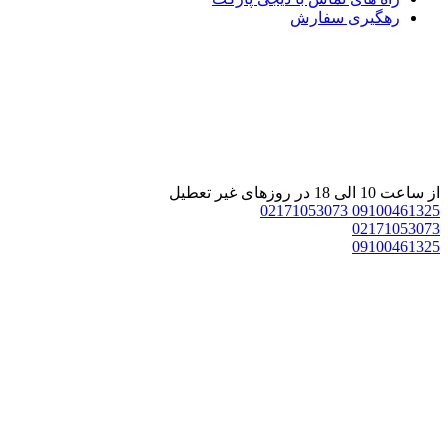
رهگیری سفارش
از ساعت 10 الی 18 در روزهای غیر تعطیل
02171053073
09100461325
02171053073
09100461325