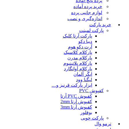
پرده پانچ آماده
خرید پرده آماده
لوازم جانبی پرده
اندازه‌گیری و نصب
خرید پارکت
پارکت لمینت
پارکت آرتا کلیک
دیبا دکو
آرت دکو هوم
پارکلام کلاسیک
پارکلام مدرن
پارکلام پلاتینیوم
پارکلام آوانگارد
ایگر آلمان
لیگنا وود
ابزار پارکت قرنیز و…
کفپوش PVC
کفپوش PVC آرتا
کفپوش آرتا 2mm
کفپوش آرتا 3mm
بوفلور
پارکت چوبی
ترمو وال