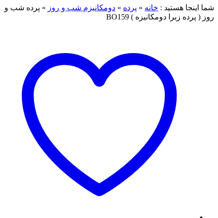
شما اینجا هستید :
خانه
»
پرده
»
دومکانیزم شب و روز
»
پرده شب و
روز ( پرده زبرا دومکانیزه ) BO159