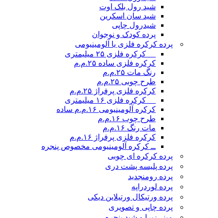
شید رول بلک اوت
شید سان اسکرین
شیدرول چاپی
پرده کودک و نوجوان
پرده کرکره فلزی یا آلومینیومی
__ کرکره فلزی ۲۵ میلیمتری
کرکره فلزی ساده ۲۵.م.م
رنگ مات ۲۵.م.م
طرح چوبی ۲۵.م.م
کرکره فلزی پرفراژ ۲۵.م.م
__ کرکره فلزی ۱۶ میلیمتری
کرکره آلومینیومی ۱۶.م.م ساده
طرح چوب ۱۶.م.م
مات رنگ ۱۶.م.م
کرکره فلزی پرفراژ ۱۶.م.م
ــ کرکره آلومینیومی مخصوص پنجره
پرده کرکره ای چوبی
پرده پلیسه پشت دری
پرده رومن
جدید
پرده لوردراپه
پرده ورتیکال ورتیلاین دیکی
پرده چاپی و تصویری
مینی‌زبرا و شید پنجره