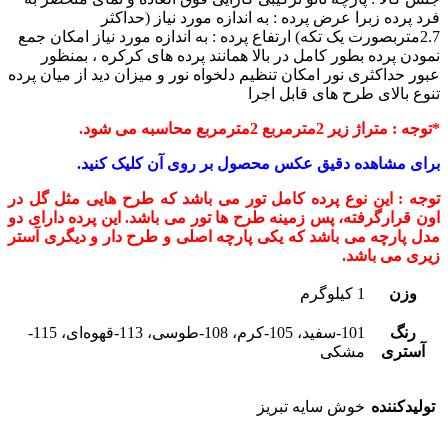
فرد پرده زبرا
عرض پرده : به اندازه مورد نیاز (حداکثر
2.7متربصورت یک تکه)
ارتفاع پرده : به اندازه مورد نیاز
امکان جمع
نمودن پرده بطور کامل در بالا همانند پرده های کرکره ، بمنظور
عبور حداکثری نور
امکان تنظیم دلخواه نور و میزان دید از میان پرده
تنوع بالای طرح های قابل اجرا
*توجه : متراژ زیر 2مترمربع 2مترمربع محاسبه می شود.
برای مشاهده دقیق عکس محصول بر روی آن کلیک کنید.
توجه : این نوع پرده کامل تور می باشد که طرح هایی مثل گل در
اون قرارگرفته، پس زمینه طرح ها تور می باشد. این پرده دارای دو
مدل پارچه می باشد که یکی پارچه اصلی و طرح دار و دیگری آستر
زیری می باشد.
وزن
1 کیلوگرم
رنگ
101-سفید، 105-کرم، 108-طوسی، 113-قهوه‌ای، 115-
آستری
مشکی
تولیدکننده
خوش سایه تبریز