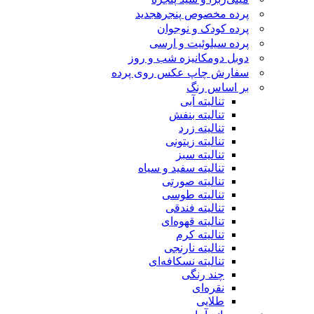
پرده مخصوص پنجره
جدید
پرده کودک و نوجوان
پرده سیلوئیت و ارسی
دوبل دومکانیزه شب و روز
سفارش چاپ عکس روی پرده
بر اساس رنگ
تنالیته آبی
تنالیته بنفش
تنالیته زرد
تنالیته زیتونی
تنالیته سبز
تنالیته سفید و سیاه
تنالیته صورتی
تنالیته طوسی
تنالیته فندقی
تنالیته قهوه‌ای
تنالیته کرم
تنالیته نارنجی
تنالیته نسکافه‌ای
چند رنگی
نقره‌ای
طلایی