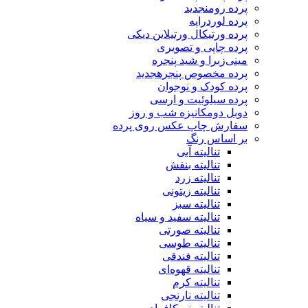
پرده رومن
جدید
پرده لوردراپه
پرده ورتیکال ورتیلاین دیکی
پرده چاپی و تصویری
مینی‌زبرا و شید پنجره
پرده مخصوص پنجره
جدید
پرده کودک و نوجوان
پرده سیلوئیت و ارسی
دوبل دومکانیزه شب و روز
سفارش چاپ عکس روی پرده
بر اساس رنگ
تنالیته آبی
تنالیته بنفش
تنالیته زرد
تنالیته زیتونی
تنالیته سبز
تنالیته سفید و سیاه
تنالیته صورتی
تنالیته طوسی
تنالیته فندقی
تنالیته قهوه‌ای
تنالیته کرم
تنالیته نارنجی