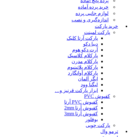
پرده پانچ آماده
خرید پرده آماده
لوازم جانبی پرده
اندازه‌گیری و نصب
خرید پارکت
پارکت لمینت
پارکت آرتا کلیک
دیبا دکو
آرت دکو هوم
پارکلام کلاسیک
پارکلام مدرن
پارکلام پلاتینیوم
پارکلام آوانگارد
ایگر آلمان
لیگنا وود
ابزار پارکت قرنیز و…
کفپوش PVC
کفپوش PVC آرتا
کفپوش آرتا 2mm
کفپوش آرتا 3mm
بوفلور
پارکت چوبی
ترمو وال