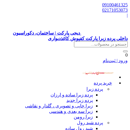
09100461325
02171053073
|
دیجی پارکت | ساختمان، دکوراسیون
داخلی پرده زبرا پارکت کفپوش کاغذدیواری
0
ورود | ثبت‌نام
خرید پرده
پرده زبرا
پرده زبرا ساده و ارزان
پرده زبرا جدید
زبرا چاپی و تصویری ، گلدار و نقاشی
زبرا سه بعدی و هندسی
زبرا رومن
پرده شید رول
شید رول ساده