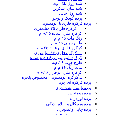
شید رول بلک اوت
شید سان اسکرین
شیدرول چاپی
پرده کودک و نوجوان
پرده کرکره فلزی یا آلومینیومی
__ کرکره فلزی ۲۵ میلیمتری
کرکره فلزی ساده ۲۵.م.م
رنگ مات ۲۵.م.م
طرح چوبی ۲۵.م.م
کرکره فلزی پرفراژ ۲۵.م.م
__ کرکره فلزی ۱۶ میلیمتری
کرکره آلومینیومی ۱۶.م.م ساده
طرح چوب ۱۶.م.م
مات رنگ ۱۶.م.م
کرکره فلزی پرفراژ ۱۶.م.م
ــ کرکره آلومینیومی مخصوص پنجره
پرده کرکره ای چوبی
پرده پلیسه پشت دری
پرده رومن
جدید
پرده لوردراپه
پرده ورتیکال ورتیلاین دیکی
پرده چاپی و تصویری
مینی‌زبرا و شید پنجره