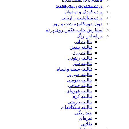
پرده مخصوص پنجره
جدید
پرده کودک و نوجوان
پرده سیلوئیت و ارسی
دوبل دومکانیزه شب و روز
سفارش چاپ عکس روی پرده
بر اساس رنگ
تنالیته آبی
تنالیته بنفش
تنالیته زرد
تنالیته زیتونی
تنالیته سبز
تنالیته سفید و سیاه
تنالیته صورتی
تنالیته طوسی
تنالیته فندقی
تنالیته قهوه‌ای
تنالیته کرم
تنالیته نارنجی
تنالیته نسکافه‌ای
چند رنگی
نقره‌ای
طلایی