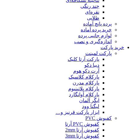
تنالیته نسکافه‌ای
چند رنگی
نقره‌ای
طلایی
پرده پانچ آماده
خرید پرده آماده
لوازم جانبی پرده
اندازه‌گیری و نصب
خرید پارکت
پارکت لمینت
پارکت آرتا کلیک
دیبا دکو
آرت دکو هوم
پارکلام کلاسیک
پارکلام مدرن
پارکلام پلاتینیوم
پارکلام آوانگارد
ایگر آلمان
لیگنا وود
ابزار پارکت قرنیز و…
کفپوش PVC
کفپوش PVC آرتا
کفپوش آرتا 2mm
کفپوش آرتا 3mm