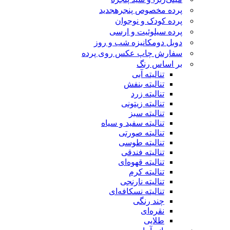
پرده مخصوص پنجره
جدید
پرده کودک و نوجوان
پرده سیلوئیت و ارسی
دوبل دومکانیزه شب و روز
سفارش چاپ عکس روی پرده
بر اساس رنگ
تنالیته آبی
تنالیته بنفش
تنالیته زرد
تنالیته زیتونی
تنالیته سبز
تنالیته سفید و سیاه
تنالیته صورتی
تنالیته طوسی
تنالیته فندقی
تنالیته قهوه‌ای
تنالیته کرم
تنالیته نارنجی
تنالیته نسکافه‌ای
چند رنگی
نقره‌ای
طلایی