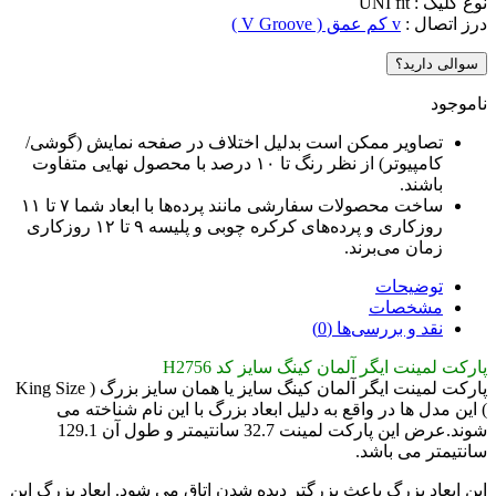
نوع کلیک : UNI fit
درز اتصال :
v کم عمق ( V Groove )
سوالی دارید؟
ناموجود
تصاویر ممکن است بدلیل اختلاف در صفحه نمایش (گوشی/
کامپیوتر) از نظر رنگ تا ۱۰ درصد با محصول نهایی متفاوت
باشند.
ساخت محصولات سفارشی مانند پرده‌ها با ابعاد شما ۷ تا ۱۱
روزکاری و پرده‌های کرکره چوبی و پلیسه ۹ تا ۱۲ روزکاری
زمان می‌برند.
توضیحات
مشخصات
نقد و بررسی‌ها (0)
پارکت لمینت ایگر آلمان کینگ سایز کد H2756
پارکت لمینت ایگر آلمان کینگ سایز یا همان سایز بزرگ ( King Size
) این مدل ها در واقع به دلیل ابعاد بزرگ با این نام شناخته می
شوند.عرض این پارکت لمینت 32.7 سانتیمتر و طول آن 129.1
سانتیمتر می باشد.
این ابعاد بزرگ باعث بزرگتر دیده شدن اتاق می شود. ابعاد بزرگ این