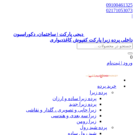
09100461325
02171053073
|
دیجی پارکت | ساختمان، دکوراسیون
داخلی پرده زبرا پارکت کفپوش کاغذدیواری
0
ورود | ثبت‌نام
خرید پرده
پرده زبرا
پرده زبرا ساده و ارزان
پرده زبرا جدید
زبرا چاپی و تصویری ، گلدار و نقاشی
زبرا سه بعدی و هندسی
زبرا رومن
پرده شید رول
شید رول ساده