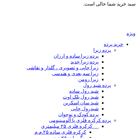
سبد خرید شما خالی است.
ویژه
خرید پرده
پرده زبرا
پرده زبرا ساده و ارزان
پرده زبرا جدید
زبرا چاپی و تصویری ، گلدار و نقاشی
زبرا سه بعدی و هندسی
زبرا رومن
پرده شید رول
شید رول ساده
شید رول بلک اوت
شید سان اسکرین
شیدرول چاپی
پرده کودک و نوجوان
پرده کرکره فلزی یا آلومینیومی
__ کرکره فلزی ۲۵ میلیمتری
کرکره فلزی ساده ۲۵.م.م
رنگ مات ۲۵.م.م