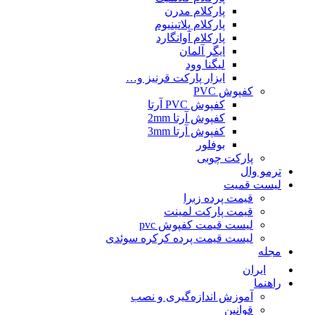
پارکلام مدرن
پارکلام پلاتینیوم
پارکلام آوانگارد
ایگر آلمان
لیگنا وود
ابزار پارکت قرنیز و…
کفپوش PVC
کفپوش PVC آرتا
کفپوش آرتا 2mm
کفپوش آرتا 3mm
بوفلور
پارکت چوبی
ترمو وال
لیست قمیت
قیمت پرده زبرا
قیمت پارکت لمینت
لیست قیمت کفپوش pvc
لیست قیمت پرده کرکره سوئدی
مجله
ایران
راهنما
آموزش اندازه‌گیری و نصب
قوانین