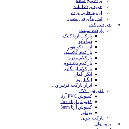
پرده پانچ آماده
خرید پرده آماده
لوازم جانبی پرده
اندازه‌گیری و نصب
خرید پارکت
پارکت لمینت
پارکت آرتا کلیک
دیبا دکو
آرت دکو هوم
پارکلام کلاسیک
پارکلام مدرن
پارکلام پلاتینیوم
پارکلام آوانگارد
ایگر آلمان
لیگنا وود
ابزار پارکت قرنیز و…
کفپوش PVC
کفپوش PVC آرتا
کفپوش آرتا 2mm
کفپوش آرتا 3mm
بوفلور
پارکت چوبی
ترمو وال