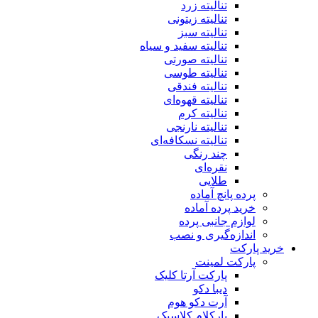
تنالیته زرد
تنالیته زیتونی
تنالیته سبز
تنالیته سفید و سیاه
تنالیته صورتی
تنالیته طوسی
تنالیته فندقی
تنالیته قهوه‌ای
تنالیته کرم
تنالیته نارنجی
تنالیته نسکافه‌ای
چند رنگی
نقره‌ای
طلایی
پرده پانچ آماده
خرید پرده آماده
لوازم جانبی پرده
اندازه‌گیری و نصب
خرید پارکت
پارکت لمینت
پارکت آرتا کلیک
دیبا دکو
آرت دکو هوم
پارکلام کلاسیک