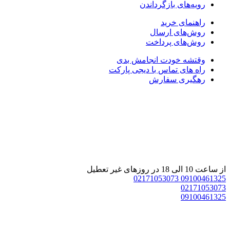
رویه‌های بازگرداندن
راهنمای خرید
روش‌های ارسال
روش‌های پرداخت
وقتشه خودت انجامش بدی
راه های تماس با دیجی پارکت
رهگیری سفارش
از ساعت 10 الی 18 در روزهای غیر تعطیل
02171053073
09100461325
02171053073
09100461325