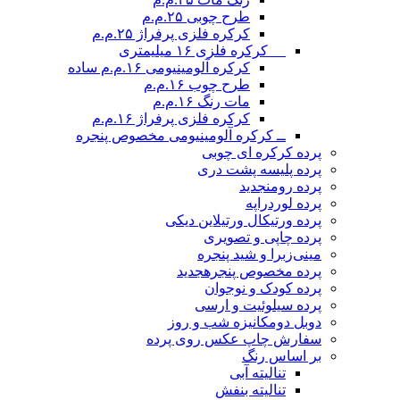
طرح چوبی ۲۵.م.م
کرکره فلزی پرفراژ ۲۵.م.م
__ کرکره فلزی ۱۶ میلیمتری
کرکره آلومینیومی ۱۶.م.م ساده
طرح چوب ۱۶.م.م
مات رنگ ۱۶.م.م
کرکره فلزی پرفراژ ۱۶.م.م
ــ کرکره آلومینیومی مخصوص پنجره
پرده کرکره ای چوبی
پرده پلیسه پشت دری
پرده رومن
جدید
پرده لوردراپه
پرده ورتیکال ورتیلاین دیکی
پرده چاپی و تصویری
مینی‌زبرا و شید پنجره
پرده مخصوص پنجره
جدید
پرده کودک و نوجوان
پرده سیلوئیت و ارسی
دوبل دومکانیزه شب و روز
سفارش چاپ عکس روی پرده
بر اساس رنگ
تنالیته آبی
تنالیته بنفش