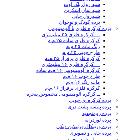
شید رول بلک اوت
شید سان اسکرین
شیدرول چاپی
پرده کودک و نوجوان
پرده کرکره فلزی یا آلومینیومی
__ کرکره فلزی ۲۵ میلیمتری
کرکره فلزی ساده ۲۵.م.م
رنگ مات ۲۵.م.م
طرح چوبی ۲۵.م.م
کرکره فلزی پرفراژ ۲۵.م.م
__ کرکره فلزی ۱۶ میلیمتری
کرکره آلومینیومی ۱۶.م.م ساده
طرح چوب ۱۶.م.م
مات رنگ ۱۶.م.م
کرکره فلزی پرفراژ ۱۶.م.م
ــ کرکره آلومینیومی مخصوص پنجره
پرده کرکره ای چوبی
پرده پلیسه پشت دری
پرده رومن
جدید
پرده لوردراپه
پرده ورتیکال ورتیلاین دیکی
پرده چاپی و تصویری
مینی‌زبرا و شید پنجره