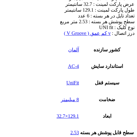
عرض پارکت لمینت : 32.7 سانتیمتر
طول پارکت لمینت : 129.1 سانتیمتر
تعداد تایل در هر بسته : 6 عدد
سطح پوشش هر بسته : 2.53 متر مربع
نوع کلیک : UNI fit
درز اتصال :
v کم عمق ( V Groove )
کشور سازنده
آلمان
استاندارد سایش
AC-4
سیستم قفل
UniFit
ضخامت
8 میلیمتر
ابعاد
129.1×32.7
سطح قابل پوشش هر بسته
2.53