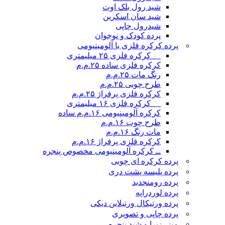
شید رول بلک اوت
شید سان اسکرین
شیدرول چاپی
پرده کودک و نوجوان
پرده کرکره فلزی یا آلومینیومی
__ کرکره فلزی ۲۵ میلیمتری
کرکره فلزی ساده ۲۵.م.م
رنگ مات ۲۵.م.م
طرح چوبی ۲۵.م.م
کرکره فلزی پرفراژ ۲۵.م.م
__ کرکره فلزی ۱۶ میلیمتری
کرکره آلومینیومی ۱۶.م.م ساده
طرح چوب ۱۶.م.م
مات رنگ ۱۶.م.م
کرکره فلزی پرفراژ ۱۶.م.م
ــ کرکره آلومینیومی مخصوص پنجره
پرده کرکره ای چوبی
پرده پلیسه پشت دری
پرده رومن
جدید
پرده لوردراپه
پرده ورتیکال ورتیلاین دیکی
پرده چاپی و تصویری
مینی‌زبرا و شید پنجره