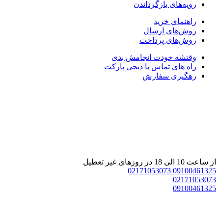
رویه‌های بازگرداندن
راهنمای خرید
روش‌های ارسال
روش‌های پرداخت
وقتشه خودت انجامش بدی
راه های تماس با دیجی پارکت
رهگیری سفارش
از ساعت 10 الی 18 در روزهای غیر تعطیل
02171053073
09100461325
02171053073
09100461325