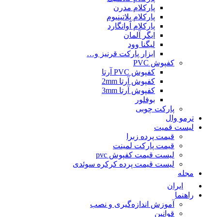
پارکلام مدرن
پارکلام پلاتینیوم
پارکلام آوانگارد
ایگر آلمان
لیگنا وود
ابزار پارکت قرنیز و…
کفپوش PVC
کفپوش PVC آرتا
کفپوش آرتا 2mm
کفپوش آرتا 3mm
بوفلور
پارکت چوبی
ترمو وال
لیست قمیت
قیمت پرده زبرا
قیمت پارکت لمینت
لیست قیمت کفپوش pvc
لیست قیمت پرده کرکره سوئدی
مجله
ایران
راهنما
آموزش اندازه‌گیری و نصب
قوانین