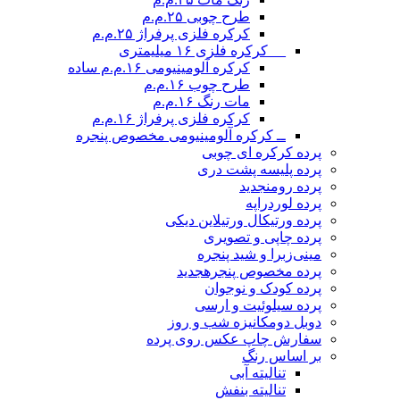
طرح چوبی ۲۵.م.م
کرکره فلزی پرفراژ ۲۵.م.م
__ کرکره فلزی ۱۶ میلیمتری
کرکره آلومینیومی ۱۶.م.م ساده
طرح چوب ۱۶.م.م
مات رنگ ۱۶.م.م
کرکره فلزی پرفراژ ۱۶.م.م
ــ کرکره آلومینیومی مخصوص پنجره
پرده کرکره ای چوبی
پرده پلیسه پشت دری
پرده رومن
جدید
پرده لوردراپه
پرده ورتیکال ورتیلاین دیکی
پرده چاپی و تصویری
مینی‌زبرا و شید پنجره
پرده مخصوص پنجره
جدید
پرده کودک و نوجوان
پرده سیلوئیت و ارسی
دوبل دومکانیزه شب و روز
سفارش چاپ عکس روی پرده
بر اساس رنگ
تنالیته آبی
تنالیته بنفش