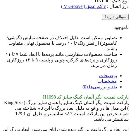
نوع کلیک : UNI fit
درز اتصال :
v کم عمق ( V Groove )
سوالی دارید؟
ناموجود
تصاویر ممکن است بدلیل اختلاف در صفحه نمایش (گوشی/
کامپیوتر) از نظر رنگ تا ۱۰ درصد با محصول نهایی متفاوت
باشند.
ساخت محصولات سفارشی مانند پرده‌ها با ابعاد شما ۷ تا ۱۱
روزکاری و پرده‌های کرکره چوبی و پلیسه ۹ تا ۱۲ روزکاری
زمان می‌برند.
توضیحات
مشخصات
نقد و بررسی‌ها (0)
پارکت لمینت ایگر آلمان کینگ سایز کد H1098
پارکت لمینت ایگر آلمان کینگ سایز یا همان سایز بزرگ ( King Size
) این مدل ها در واقع به دلیل ابعاد بزرگ با این نام شناخته می
شوند.عرض این پارکت لمینت 32.7 سانتیمتر و طول آن 129.1
سانتیمتر می باشد.
این ابعاد بزرگ باعث بزرگتر دیده شدن اتاق می شود. ابعاد بزرگ این