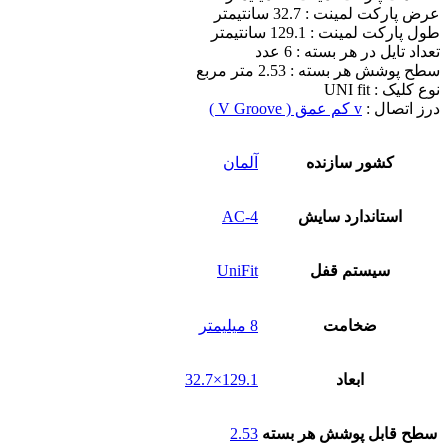
عرض پارکت لمینت : 32.7 سانتیمتر
طول پارکت لمینت : 129.1 سانتیمتر
تعداد تایل در هر بسته : 6 عدد
سطح پوشش هر بسته : 2.53 متر مربع
نوع کلیک : UNI fit
درز اتصال :
v کم عمق ( V Groove )
کشور سازنده
آلمان
استاندارد سایش
AC-4
سیستم قفل
UniFit
ضخامت
8 میلیمتر
ابعاد
129.1×32.7
سطح قابل پوشش هر بسته
2.53