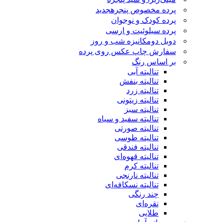
پرده مخصوص پنجره
جدید
پرده کودک و نوجوان
پرده سیلوئیت و ارسی
دوبل دومکانیزه شب و روز
سفارش چاپ عکس روی پرده
بر اساس رنگ
تنالیته آبی
تنالیته بنفش
تنالیته زرد
تنالیته زیتونی
تنالیته سبز
تنالیته سفید و سیاه
تنالیته صورتی
تنالیته طوسی
تنالیته فندقی
تنالیته قهوه‌ای
تنالیته کرم
تنالیته نارنجی
تنالیته نسکافه‌ای
چند رنگی
نقره‌ای
طلایی