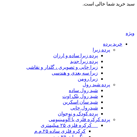
سبد خرید شما خالی است.
ویژه
خرید پرده
پرده زبرا
پرده زبرا ساده و ارزان
پرده زبرا جدید
زبرا چاپی و تصویری ، گلدار و نقاشی
زبرا سه بعدی و هندسی
زبرا رومن
پرده شید رول
شید رول ساده
شید رول بلک اوت
شید سان اسکرین
شیدرول چاپی
پرده کودک و نوجوان
پرده کرکره فلزی یا آلومینیومی
__ کرکره فلزی ۲۵ میلیمتری
کرکره فلزی ساده ۲۵.م.م
رنگ مات ۲۵.م.م