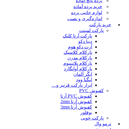
پرده پانچ آماده
خرید پرده آماده
لوازم جانبی پرده
اندازه‌گیری و نصب
خرید پارکت
پارکت لمینت
پارکت آرتا کلیک
دیبا دکو
آرت دکو هوم
پارکلام کلاسیک
پارکلام مدرن
پارکلام پلاتینیوم
پارکلام آوانگارد
ایگر آلمان
لیگنا وود
ابزار پارکت قرنیز و…
کفپوش PVC
کفپوش PVC آرتا
کفپوش آرتا 2mm
کفپوش آرتا 3mm
بوفلور
پارکت چوبی
ترمو وال