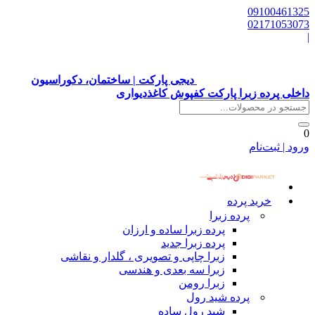
09100461325
02171053073
|
دیجی پارکت | ساختمان، دکوراسیون
داخلی پرده زبرا پارکت کفپوش کاغذدیواری
0
ورود | ثبت‌نام
خرید پرده
پرده زبرا
پرده زبرا ساده و ارزان
پرده زبرا جدید
زبرا چاپی و تصویری ، گلدار و نقاشی
زبرا سه بعدی و هندسی
زبرا رومن
پرده شید رول
شید رول ساده