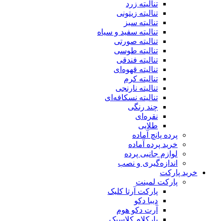
تنالیته زرد
تنالیته زیتونی
تنالیته سبز
تنالیته سفید و سیاه
تنالیته صورتی
تنالیته طوسی
تنالیته فندقی
تنالیته قهوه‌ای
تنالیته کرم
تنالیته نارنجی
تنالیته نسکافه‌ای
چند رنگی
نقره‌ای
طلایی
پرده پانچ آماده
خرید پرده آماده
لوازم جانبی پرده
اندازه‌گیری و نصب
خرید پارکت
پارکت لمینت
پارکت آرتا کلیک
دیبا دکو
آرت دکو هوم
پارکلام کلاسیک