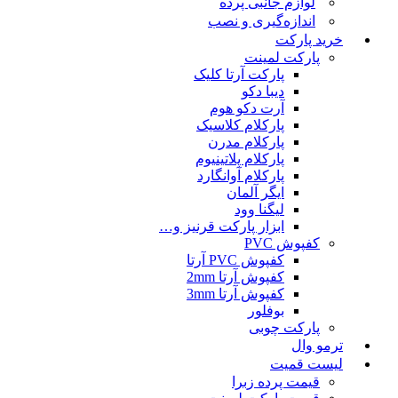
لوازم جانبی پرده
اندازه‌گیری و نصب
خرید پارکت
پارکت لمینت
پارکت آرتا کلیک
دیبا دکو
آرت دکو هوم
پارکلام کلاسیک
پارکلام مدرن
پارکلام پلاتینیوم
پارکلام آوانگارد
ایگر آلمان
لیگنا وود
ابزار پارکت قرنیز و…
کفپوش PVC
کفپوش PVC آرتا
کفپوش آرتا 2mm
کفپوش آرتا 3mm
بوفلور
پارکت چوبی
ترمو وال
لیست قمیت
قیمت پرده زبرا