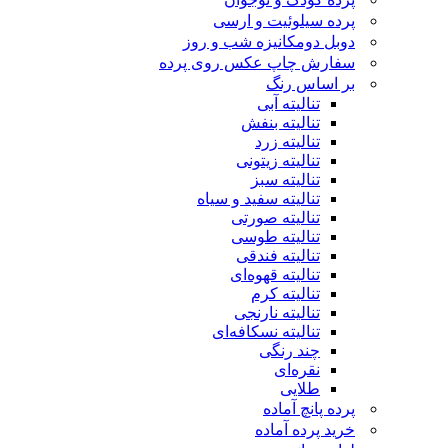
پرده سیلوئیت و ارسی
دوبل دومکانیزه شب و روز
سفارش چاپ عکس روی پرده
بر اساس رنگ
تنالیته آبی
تنالیته بنفش
تنالیته زرد
تنالیته زیتونی
تنالیته سبز
تنالیته سفید و سیاه
تنالیته صورتی
تنالیته طوسی
تنالیته فندقی
تنالیته قهوه‌ای
تنالیته کرم
تنالیته نارنجی
تنالیته نسکافه‌ای
چند رنگی
نقره‌ای
طلایی
پرده پانچ آماده
خرید پرده آماده