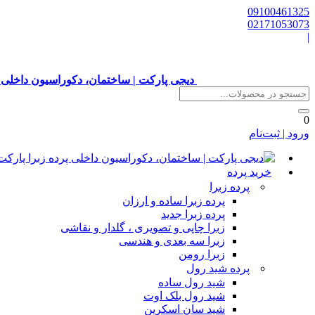
09100461325
02171053073
|
دیجی پارکت | ساختمان، دکوراسیون داخلی 
0
ورود | ثبت‌نام
خرید پرده
پرده زبرا
پرده زبرا ساده و ارزان
پرده زبرا جدید
زبرا چاپی و تصویری ، گلدار و نقاشی
زبرا سه بعدی و هندسی
زبرا رومن
پرده شید رول
شید رول ساده
شید رول بلک اوت
شید سان اسکرین