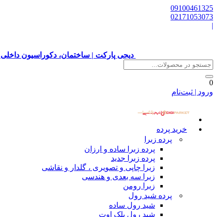
09100461325
02171053073
|
دیجی پارکت | ساختمان، دکوراسیون داخلی 
0
ورود | ثبت‌نام
خرید پرده
پرده زبرا
پرده زبرا ساده و ارزان
پرده زبرا جدید
زبرا چاپی و تصویری ، گلدار و نقاشی
زبرا سه بعدی و هندسی
زبرا رومن
پرده شید رول
شید رول ساده
شید رول بلک اوت