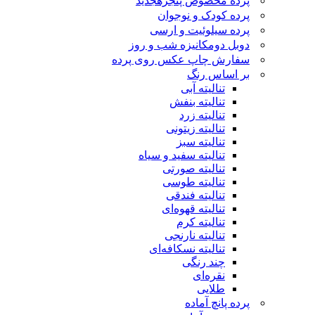
پرده مخصوص پنجره
جدید
پرده کودک و نوجوان
پرده سیلوئیت و ارسی
دوبل دومکانیزه شب و روز
سفارش چاپ عکس روی پرده
بر اساس رنگ
تنالیته آبی
تنالیته بنفش
تنالیته زرد
تنالیته زیتونی
تنالیته سبز
تنالیته سفید و سیاه
تنالیته صورتی
تنالیته طوسی
تنالیته فندقی
تنالیته قهوه‌ای
تنالیته کرم
تنالیته نارنجی
تنالیته نسکافه‌ای
چند رنگی
نقره‌ای
طلایی
پرده پانچ آماده