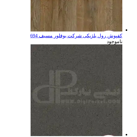
کفپوش رول بلژیکی شرکت بوفلور مسیف 694
ناموجود