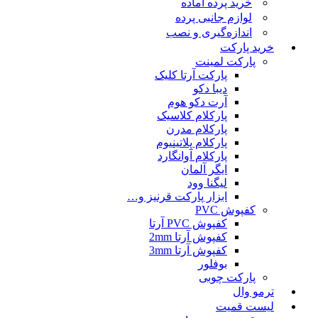
خرید پرده آماده
لوازم جانبی پرده
اندازه‌گیری و نصب
خرید پارکت
پارکت لمینت
پارکت آرتا کلیک
دیبا دکو
آرت دکو هوم
پارکلام کلاسیک
پارکلام مدرن
پارکلام پلاتینیوم
پارکلام آوانگارد
ایگر آلمان
لیگنا وود
ابزار پارکت قرنیز و…
کفپوش PVC
کفپوش PVC آرتا
کفپوش آرتا 2mm
کفپوش آرتا 3mm
بوفلور
پارکت چوبی
ترمو وال
لیست قمیت