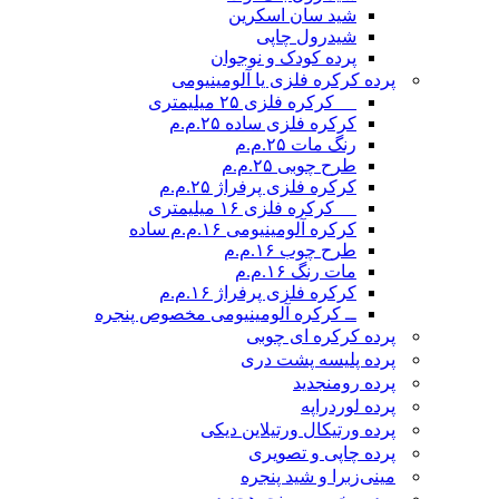
شید سان اسکرین
شیدرول چاپی
پرده کودک و نوجوان
پرده کرکره فلزی یا آلومینیومی
__ کرکره فلزی ۲۵ میلیمتری
کرکره فلزی ساده ۲۵.م.م
رنگ مات ۲۵.م.م
طرح چوبی ۲۵.م.م
کرکره فلزی پرفراژ ۲۵.م.م
__ کرکره فلزی ۱۶ میلیمتری
کرکره آلومینیومی ۱۶.م.م ساده
طرح چوب ۱۶.م.م
مات رنگ ۱۶.م.م
کرکره فلزی پرفراژ ۱۶.م.م
ــ کرکره آلومینیومی مخصوص پنجره
پرده کرکره ای چوبی
پرده پلیسه پشت دری
پرده رومن
جدید
پرده لوردراپه
پرده ورتیکال ورتیلاین دیکی
پرده چاپی و تصویری
مینی‌زبرا و شید پنجره