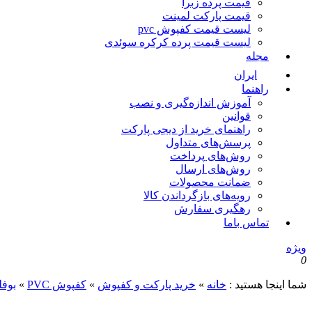
قیمت پرده زبرا
قیمت پارکت لمینت
لیست قیمت کفپوش pvc
لیست قیمت پرده کرکره سوئدی
مجله
ایران
راهنما
آموزش اندازه‌گیری و نصب
قوانین
راهنمای خرید از دیجی پارکت
پرسش‌های متداول
روش‌های پرداخت
روش‌های ارسال
ضمانت محصولات
رویه‌های بازگرداندن کالا
رهگیری سفارش
تماس باما
ویژه
0
شما اینجا هستید :
خانه
»
خرید پارکت و کفپوش
»
کفپوش PVC
»
بوفل