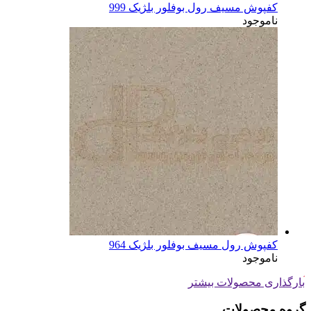
کفپوش مسیف رول بوفلور بلژیک 999
ناموجود
کفپوش رول مسیف بوفلور بلژیک 964
ناموجود
بارگذاری محصولات بیشتر
گروه محصولات