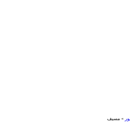
ور
»
مسیف