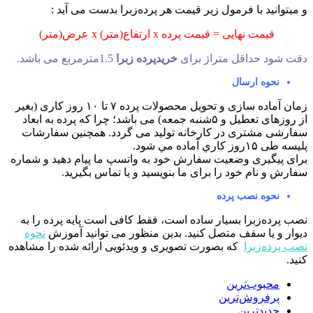
 میتوانید با فرمول زیر قیمت هر پرده‌زبرا بدست می آید :
قیمت نهایی = قیمت پرده x ارتفاع(متر) x عرض(متر)
قت شود حداقل متراژ برای
خریدپرده زبرا
1.5مترمربع می باشد.
نحوه ارسال
زمان آماده سازی و تحویل محصولات پرده ۷ تا ۱۰ روز کاری (بغیر
از روزهای تعطیل و ۵شنبه جمعه) می باشد؛ چرا که پرده به ابعاد
فارشی مشتری در کارخانه تولید می گردد. همچنین سفارشات
ليسه طی ۱۵روز كاري آماده مي شود.
رای پیگیری وضعیت سفارش خود به واتسپ ما پیام دهید و شماره
فارش و نام خود را برای ما بنویسید و یا تماس بگیرید.
نحوه نصب پرده
صب پرده‌زبرا بسیار ساده است، فقط کافی است پایه پرده را به
یوار و یا سقف متصل کنید. بدین منظور می توانید آموزش
نحوه
صب پرده‌زبرا
که بصورت تصویری و ویدئویی ارائه شده را مشاهده
نید.
محبوب‌ترین
پرفروش‌ترین
جدیدترین