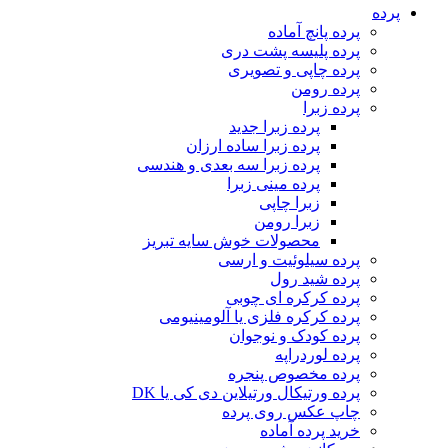
پرده
پرده پانچ آماده
پرده پلیسه پشت دری
پرده چاپی و تصویری
پرده رومن
پرده زبرا
پرده زبرا جدید
پرده زبرا ساده ارزان
پرده زبرا سه بعدی و هندسی
پرده مینی زبرا
زبرا چاپی
زبرا رومن
محصولات خوش سایه تبریز
پرده سیلوئیت و ارسی
پرده شید رول
پرده کرکره ای چوبی
پرده کرکره فلزی یا آلومینیومی
پرده کودک و نوجوان
پرده لوردراپه
پرده مخصوص پنجره
پرده ورتیکال ورتیلاین دی کی یا DK
چاپ عکس روی پرده
خرید پرده آماده