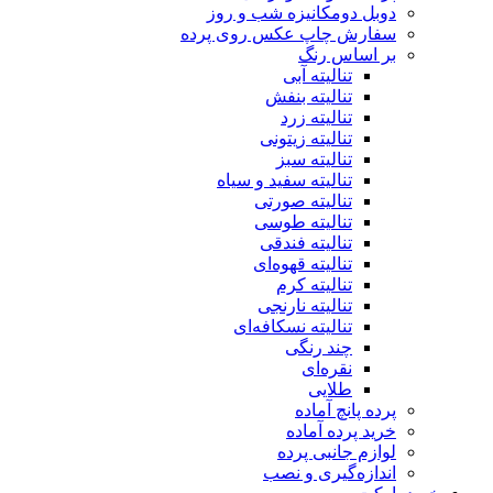
دوبل دومکانیزه شب و روز
سفارش چاپ عکس روی پرده
بر اساس رنگ
تنالیته آبی
تنالیته بنفش
تنالیته زرد
تنالیته زیتونی
تنالیته سبز
تنالیته سفید و سیاه
تنالیته صورتی
تنالیته طوسی
تنالیته فندقی
تنالیته قهوه‌ای
تنالیته کرم
تنالیته نارنجی
تنالیته نسکافه‌ای
چند رنگی
نقره‌ای
طلایی
پرده پانچ آماده
خرید پرده آماده
لوازم جانبی پرده
اندازه‌گیری و نصب