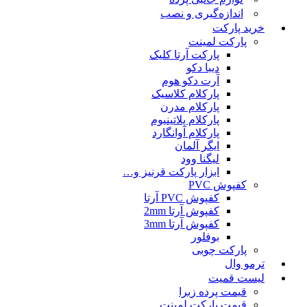
اندازه‌گیری و نصب
خرید پارکت
پارکت لمینت
پارکت آرتا کلیک
دیبا دکو
آرت دکو هوم
پارکلام کلاسیک
پارکلام مدرن
پارکلام پلاتینیوم
پارکلام آوانگارد
ایگر آلمان
لیگنا وود
ابزار پارکت قرنیز و…
کفپوش PVC
کفپوش PVC آرتا
کفپوش آرتا 2mm
کفپوش آرتا 3mm
بوفلور
پارکت چوبی
ترمو وال
لیست قمیت
قیمت پرده زبرا
قیمت پارکت لمینت