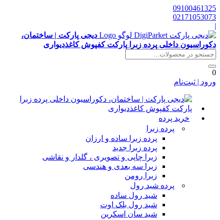
0910046132
0217105307
دیجی پارکت | ساختمان،
کوراسیون داخلی پرده زبرا پارکت کفپوش کاغذدیواری
رود | ثبت‌نام
خرید پرده
پرده زبرا
پرده زبرا ساده و ارزان
پرده زبرا جدید
زبرا چاپی و تصویری ، گلدار و نقاشی
زبرا سه بعدی و هندسی
زبرا رومن
پرده شید رول
شید رول ساده
شید رول بلک اوت
شید سان اسکرین