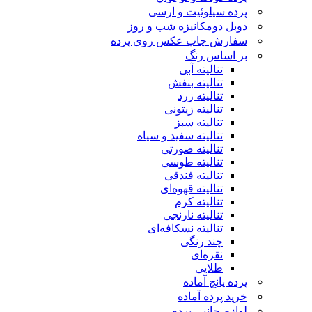
پرده سیلوئیت و ارسی
دوبل دومکانیزه شب و روز
سفارش چاپ عکس روی پرده
بر اساس رنگ
تنالیته آبی
تنالیته بنفش
تنالیته زرد
تنالیته زیتونی
تنالیته سبز
تنالیته سفید و سیاه
تنالیته صورتی
تنالیته طوسی
تنالیته فندقی
تنالیته قهوه‌ای
تنالیته کرم
تنالیته نارنجی
تنالیته نسکافه‌ای
چند رنگی
نقره‌ای
طلایی
پرده پانچ آماده
خرید پرده آماده
لوازم جانبی پرده