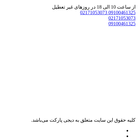
 ساعت 10 الی 18 در روزهای غیر تعطیل
02171053073
0910046132
0217105307
0910046132
ليه حقوق اين سايت متعلق به دیجی پارکت می‌باشد.